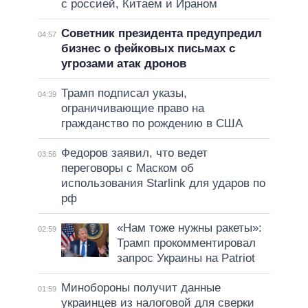
с россией, Китаем и Ираном
Советник президента предупредил
04:57
бизнес о фейковых письмах с
угрозами атак дронов
Трамп подписал указы,
04:39
ограничивающие право на
гражданство по рождению в США
Федоров заявил, что ведет
03:56
переговоры с Маском об
использования Starlink для ударов по
рф
«Нам тоже нужны ракеты»:
02:59
Трамп прокомментировал
запрос Украины на Patriot
Минобороны получит данные
01:59
украинцев из налоговой для сверки