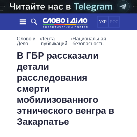
УКР
РОС
НОВОСТИ
Слово и
›
Лента
›
Национальная
Дело
публикаций
безопасность
ОБЕЩАНИЯ
ЛЕНТА
ПОЛИТИКА
В ГБР рассказали
СОБЫТИЯ
ЭКОНОМИКА
детали
ПОЛИТИКИ
СТАТЬИ
ОБЩЕСТВО
расследования
ИНФОГРАФИКА
МНЕНИЯ
МИР
ВСЕ ПОЛИТИКИ
смерти
ОБЗОРЫ
ПРЕЗИДЕНТ И ОФИС
ВИДЕО
мобилизованного
ДАЙДЖЕСТЫ
ВЕРХОВНАЯ РАДА
ПОДДЕРЖАТЬ
КАБИНЕТ МИНИСТРОВ
этнического венгра в
ГЛАВЫ ОБЛАДМИНИСТРАЦИЙ
Закарпатье
СРАВНЕНИЕ ПОЛИТИКОВ
МЭРЫ
ВСЕ ПЕРСОНЫ