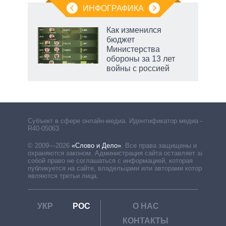
ИНФОГРАФИКА
Как изменился
бюджет
Министерства
обороны за 13 лет
войны с россией
Субъект в сфере онлайн-медиа. Идентификатор медиа –
R40-05063
© 2009—2026
«Слово и Дело»
.
Все права защищены и
охраняются законом. Администрация сайта оставляет за
собой право не соглашаться с информацией, которая
публикуется на сайте, владельцами или авторами которой
являются третьи лица.
УКР
РОС
О НАС
КОНТАКТЫ