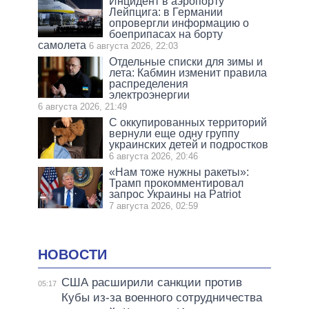
Инцидент в аэропорту
Лейпцига: в Германии
опровергли информацию о
боеприпасах на борту
самолета
6 августа 2026, 22:03
Отдельные списки для зимы и
лета: Кабмин изменит правила
распределения
электроэнергии
6 августа 2026, 21:49
С оккупированных территорий
вернули еще одну группу
украинских детей и подростков
6 августа 2026, 20:46
«Нам тоже нужны ракеты»:
Трамп прокомментировал
запрос Украины на Patriot
7 августа 2026, 02:59
НОВОСТИ
США расширили санкции против
05:17
Кубы из-за военного сотрудничества