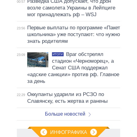
Разведка США допускает, что дрон
00:57
возле самолета Украины в Лейпциге
мог принадлежать рф – WSJ
Первые выплаты по программе «Пакет
23:56
школьника» уже поступают: что нужно
знать родителям
Враг обстрелял
ИТОГИ
23:09
стадион «Черноморец», а
Сенат США поддержал
«адские санкции» против рф. Главное
за день
Оккупанты ударили из РСЗО по
22:29
Славянску, есть жертва и ранены
Больше новостей
ИНФОГРАФИКА