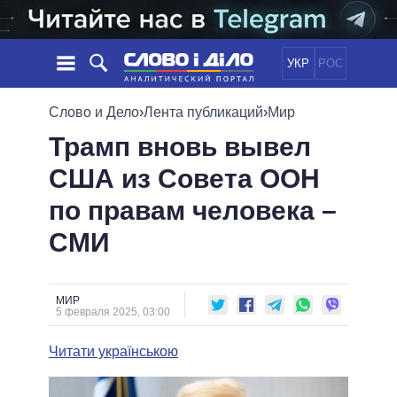
УКР
РОС
НОВОСТИ
Слово и Дело
›
Лента публикаций
›
Мир
Трамп вновь вывел
ОБЕЩАНИЯ
ЛЕНТА
ПОЛИТИКА
США из Совета ООН
СОБЫТИЯ
ЭКОНОМИКА
ПОЛИТИКИ
по правам человека –
СТАТЬИ
ОБЩЕСТВО
ИНФОГРАФИКА
МНЕНИЯ
МИР
ВСЕ ПОЛИТИКИ
СМИ
ОБЗОРЫ
ПРЕЗИДЕНТ И ОФИС
ВИДЕО
ДАЙДЖЕСТЫ
ВЕРХОВНАЯ РАДА
МИР
ПОДДЕРЖАТЬ
КАБИНЕТ МИНИСТРОВ
5 февраля 2025, 03:00
ГЛАВЫ ОБЛАДМИНИСТРАЦИЙ
СРАВНЕНИЕ ПОЛИТИКОВ
Читати українською
МЭРЫ
ВСЕ ПЕРСОНЫ