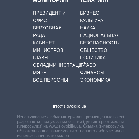
МОНИТОРИНГ
ТЕМАТИКИ
ПРЕЗИДЕНТ И
БИЗНЕС
ОФИС
КУЛЬТУРА
ВЕРХОВНАЯ
НАУКА
РАДА
НАЦИОНАЛЬНАЯ
КАБИНЕТ
БЕЗОПАСНОСТЬ
МИНИСТРОВ
ОБЩЕСТВО
ГЛАВЫ
ПОЛИТИКА
ОБЛАДМИНИСТРАЦИЙ
ПРАВО
МЭРЫ
ФИНАНСЫ
ВСЕ ПЕРСОНЫ
ЭКОНОМИКА
info@slovoidilo.ua
Использование любых материалов, размещённых на сайте,
разрешается при указании ссылки (для интернет-изданий —
гиперссылки) на www.slovoidilo.ua. Ссылка (гиперссылка)
обязательна вне зависимости от полного либо частичного
использования материалов.