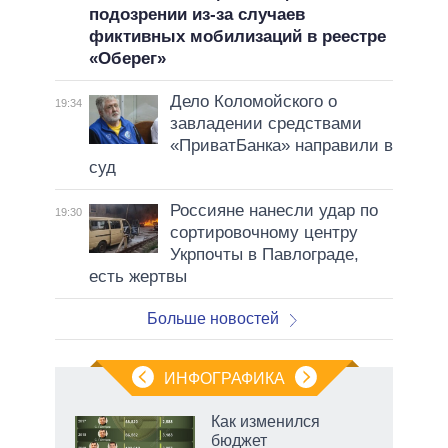
подозрении из-за случаев
фиктивных мобилизаций в реестре
«Оберег»
Дело Коломойского о
19:34
завладении средствами
«ПриватБанка» направили в
суд
Россияне нанесли удар по
19:30
сортировочному центру
Укрпочты в Павлограде,
есть жертвы
Больше новостей
ИНФОГРАФИКА
Как изменился
бюджет