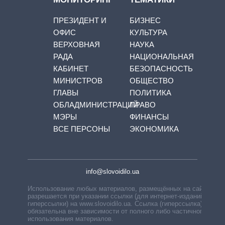
ПРЕЗИДЕНТ И
БИЗНЕС
ОФИС
КУЛЬТУРА
ВЕРХОВНАЯ
НАУКА
РАДА
НАЦИОНАЛЬНАЯ
КАБИНЕТ
БЕЗОПАСНОСТЬ
МИНИСТРОВ
ОБЩЕСТВО
ГЛАВЫ
ПОЛИТИКА
ОБЛАДМИНИСТРАЦИЙ
ПРАВО
МЭРЫ
ФИНАНСЫ
ВСЕ ПЕРСОНЫ
ЭКОНОМИКА
info@slovoidilo.ua
Использование любых материалов, размещённых на сайте,
разрешается при указании ссылки (для интернет-изданий —
гиперссылки) на www.slovoidilo.ua. Ссылка (гиперссылка)
обязательна вне зависимости от полного либо частичного
использования материалов.