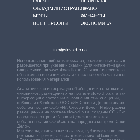
ГЛАВЫ
ПОЛИТИКА
ОБЛАДМИНИСТРАЦИЙ
ПРАВО
МЭРЫ
ФИНАНСЫ
ВСЕ ПЕРСОНЫ
ЭКОНОМИКА
info@slovoidilo.ua
Использование любых материалов, размещённых на сайте,
разрешается при указании ссылки (для интернет-изданий —
гиперссылки) на www.slovoidilo.ua. Ссылка (гиперссылка)
обязательна вне зависимости от полного либо частичного
использования материалов.
Аналитическая информация об обещаниях политиков и
чиновников, размещенных на портале slovoidilo.ua, а также
информация о состоянии выполнения этих обещаний,
собрана и обработана ООО «ИА Слово и Дело» и является
собственностью ООО «ИА Слово и Дело». Инфографики,
размещенные на портале slovoidilo.ua, созданы ОО «Система
народного контроля Слово и Дело» и являются
собственностью ОО «Система народного контроля Слово и
Дело».
Материалы, отмеченные значками, публикуются на правах
рекламы: «Промо», «Новости компаний», «Позиция»,