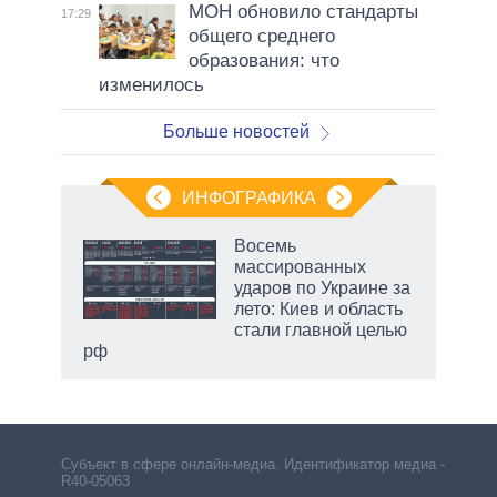
МОН обновило стандарты
17:29
общего среднего
образования: что
изменилось
Больше новостей
ИНФОГРАФИКА
Восемь
массированных
ударов по Украине за
ет
лето: Киев и область
стали главной целью
рф
маги
Субъект в сфере онлайн-медиа. Идентификатор медиа –
R40-05063