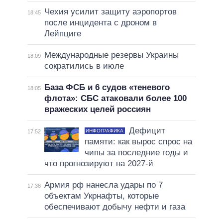
Чехия усилит защиту аэропортов
18:45
после инцидента с дроном в
Лейпциге
Международные резервы Украины
18:09
сократились в июле
База ФСБ и 6 судов «теневого
18:05
флота»: СБС атаковали более 100
вражеских целей россиян
Дефицит
ИНФОГРАФИКА
17:52
памяти: как вырос спрос на
чипы за последние годы и
что прогнозируют на 2027-й
Армия рф нанесла удары по 7
17:38
объектам Укрнафты, которые
обеспечивают добычу нефти и газа