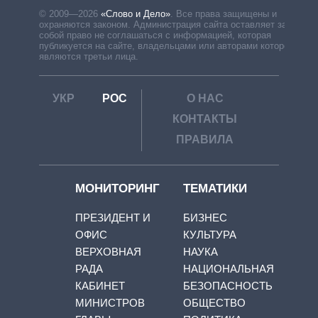
© 2009—2026
«Слово и Дело»
.
Все права защищены и
охраняются законом. Администрация сайта оставляет за
собой право не соглашаться с информацией, которая
публикуется на сайте, владельцами или авторами которой
являются третьи лица.
УКР
РОС
О НАС
КОНТАКТЫ
ПРАВИЛА
МОНИТОРИНГ
ТЕМАТИКИ
ПРЕЗИДЕНТ И
БИЗНЕС
ОФИС
КУЛЬТУРА
ВЕРХОВНАЯ
НАУКА
РАДА
НАЦИОНАЛЬНАЯ
КАБИНЕТ
БЕЗОПАСНОСТЬ
МИНИСТРОВ
ОБЩЕСТВО