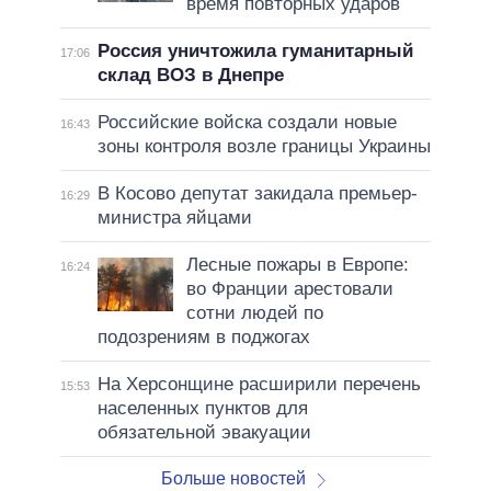
время повторных ударов
Россия уничтожила гуманитарный
17:06
склад ВОЗ в Днепре
Российские войска создали новые
16:43
зоны контроля возле границы Украины
В Косово депутат закидала премьер-
16:29
министра яйцами
Лесные пожары в Европе:
16:24
во Франции арестовали
сотни людей по
подозрениям в поджогах
На Херсонщине расширили перечень
15:53
населенных пунктов для
обязательной эвакуации
Больше новостей