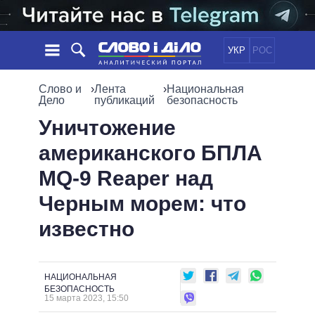
УКР
РОС
НОВОСТИ
Слово и
›
Лента
›
Национальная
Дело
публикаций
безопасность
ОБЕЩАНИЯ
ЛЕНТА
ПОЛИТИКА
Уничтожение
СОБЫТИЯ
ЭКОНОМИКА
американского БПЛА
ПОЛИТИКИ
СТАТЬИ
ОБЩЕСТВО
MQ-9 Reaper над
ИНФОГРАФИКА
МНЕНИЯ
МИР
ВСЕ ПОЛИТИКИ
Черным морем: что
ОБЗОРЫ
ПРЕЗИДЕНТ И ОФИС
ВИДЕО
известно
ДАЙДЖЕСТЫ
ВЕРХОВНАЯ РАДА
ПОДДЕРЖАТЬ
КАБИНЕТ МИНИСТРОВ
ГЛАВЫ ОБЛАДМИНИСТРАЦИЙ
СРАВНЕНИЕ ПОЛИТИКОВ
НАЦИОНАЛЬНАЯ
МЭРЫ
БЕЗОПАСНОСТЬ
15 марта 2023, 15:50
ВСЕ ПЕРСОНЫ