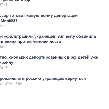
17:41
ссор готовит новую волну депортации
– МинВОТ
22:32
 и «фильтрация» украинцев: Amnesty обвинила
плениях против человечности
16:29
тно, скольких депортированных в рф детей уже
краину
00:16
ированным в россию украинцам вернуться
бря 2022, 13:50