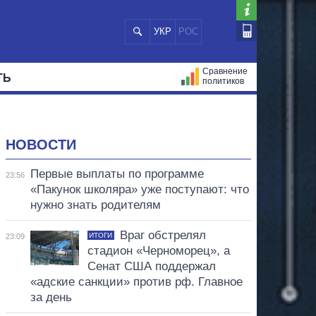
УКР
РОС
Сравнение
ТЬ
политиков
СТРАЦИЙ
МЭРЫ
ВСЕ ПЕРСОНЫ
НОВОСТИ
Первые выплаты по программе
23:56
«Пакунок школяра» уже поступают: что
нужно знать родителям
Враг обстрелял
ИТОГИ
23:09
стадион «Черноморец», а
Сенат США поддержал
«адские санкции» против рф. Главное
за день