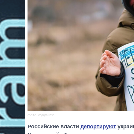
фото: dyvys.info
Российские власти
депортируют
украи