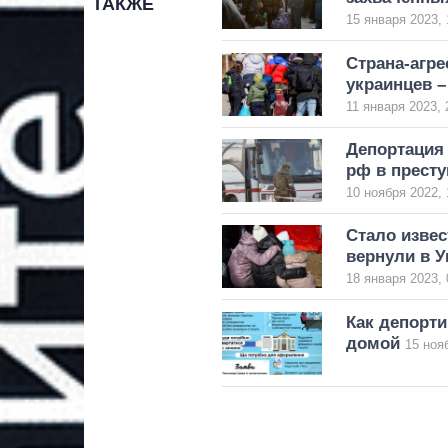
ТАКЖЕ
15 января 2023, 
Страна-агре
украинцев 
11 января 2023, 
Депортация
рф в престу
10 ноября 2022, 
Стало извес
вернули в У
18 января 2023, 
Как депорт
домой
15 ноя