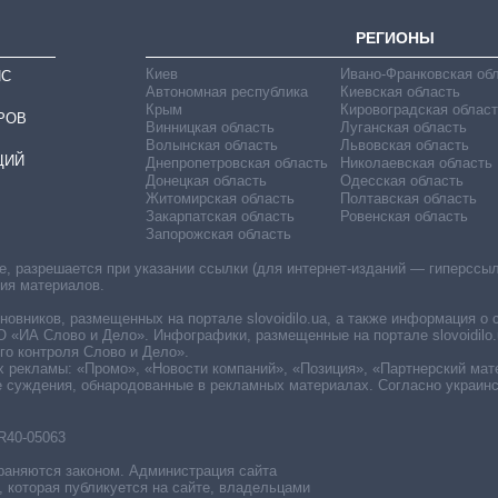
РЕГИОНЫ
Киев
Ивано-Франковская об
ИС
Автономная республика
Киевская область
Крым
Кировоградская област
РОВ
Винницкая область
Луганская область
Волынская область
Львовская область
ЦИЙ
Днепропетровская область
Николаевская область
Донецкая область
Одесская область
Житомирская область
Полтавская область
Закарпатская область
Ровенская область
Запорожская область
 разрешается при указании ссылки (для интернет-изданий — гиперссылки
ния материалов.
овников, размещенных на портале slovoidilo.ua, а также информация о 
«ИА Слово и Дело». Инфографики, размещенные на портале slovoidilo.
о контроля Слово и Дело».
х рекламы: «Промо», «Новости компаний», «Позиция», «Партнерский мат
е суждения, обнародованные в рекламных материалах. Согласно украин
R40-05063
раняются законом. Администрация сайта
, которая публикуется на сайте, владельцами