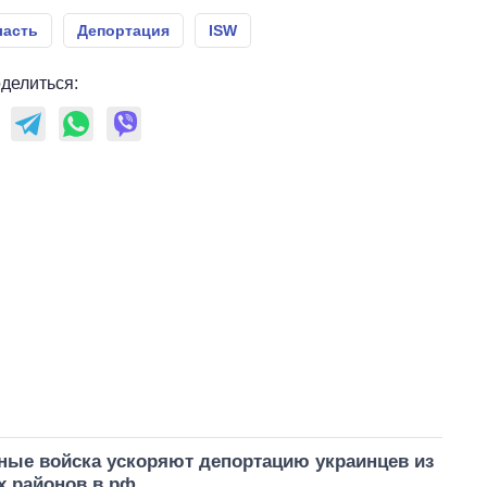
ласть
Депортация
ISW
делиться:
ные войска ускоряют депортацию украинцев из
х районов в рф