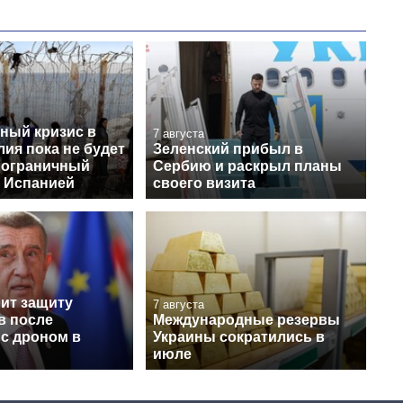
ный кризис в
7 августа
лия пока не будет
Зеленский прибыл в
пограничный
Сербию и раскрыл планы
с Испанией
своего визита
лит защиту
7 августа
в после
Международные резервы
 с дроном в
Украины сократились в
июле