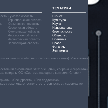
ТЕМАТИКИ
ласть
Сумская область
Бизнес
Тернопольская область
Культура
ь
Харьковская область
Наука
Херсонская область
Национальная
Хмельницкая область
безопасность
Черкасская область
Общество
Черниговская область
Политика
Черновицкая область
Право
Финансы
Экономика
) на www.slovoidilo.ua. Ссылка (гиперссылка) обязательна
состоянии выполнения этих обещаний, собрана и обработана
ua, созданы ОО «Система народного контроля Слово и
ериал», «Спецпроект», «При поддержке».
скому законодательству ответственность за содержание