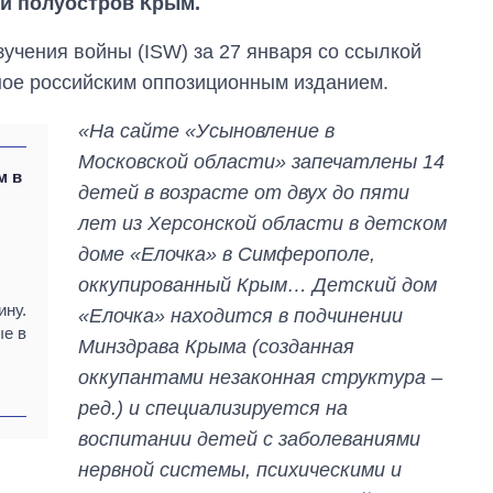
й полуостров Крым.
зучения войны (ISW) за 27 января со ссылкой
ное российским оппозиционным изданием.
«На сайте «Усыновление в
Московской области» запечатлены 14
м в
детей в возрасте от двух до пяти
лет из Херсонской области в детском
доме «Елочка» в Симферополе,
оккупированный Крым… Детский дом
ину.
«Елочка» находится в подчинении
ые в
Минздрава Крыма (созданная
Сколько
картофеля
оккупантами незаконная структура –
выращивали в
ред.) и специализируется на
Украине до и во
время большой
воспитании детей с заболеваниями
войны
нервной системы, психическими и