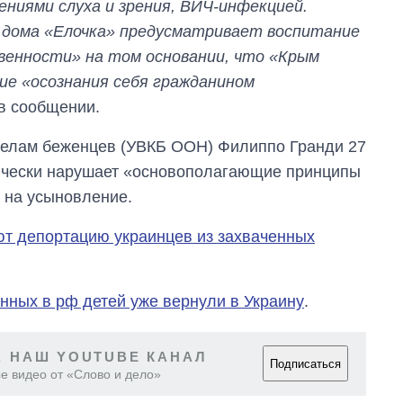
ниями слуха и зрения, ВИЧ-инфекцией.
 дома «Елочка» предусматривает воспитание
венности» на том основании, что «Крым
ие «осознания себя гражданином
 в сообщении.
 делам беженцев (УВКБ ООН) Филиппо Гранди 27
тически нарушает «основополагающие принципы
й на усыновление.
ют депортацию украинцев из захваченных
нных в рф детей уже вернули в Украину
.
 НАШ YOUTUBE КАНАЛ
Подписаться
е видео от «Слово и дело»