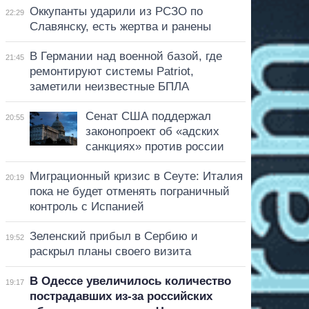
Оккупанты ударили из РСЗО по
22:29
Славянску, есть жертва и ранены
В Германии над военной базой, где
21:45
ремонтируют системы Patriot,
заметили неизвестные БПЛА
Сенат США поддержал
20:55
законопроект об «адских
санкциях» против россии
Миграционный кризис в Сеуте: Италия
20:19
пока не будет отменять пограничный
контроль с Испанией
Зеленский прибыл в Сербию и
19:52
раскрыл планы своего визита
В Одессе увеличилось количество
19:17
пострадавших из-за российских