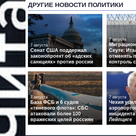
ДРУГИЕ НОВОСТИ ПОЛИТИКИ
7 августа
Миграцион
7 августа
Сенат США поддержал
Сеуте: Ита
законопроект об «адских
отменять 
санкциях» против россии
контроль 
7 августа
7 августа
База ФСБ и 6 судов
Чехия уси
«теневого флота»: СБС
аэропорто
атаковали более 100
инцидента
вражеских целей россиян
Лейпциге