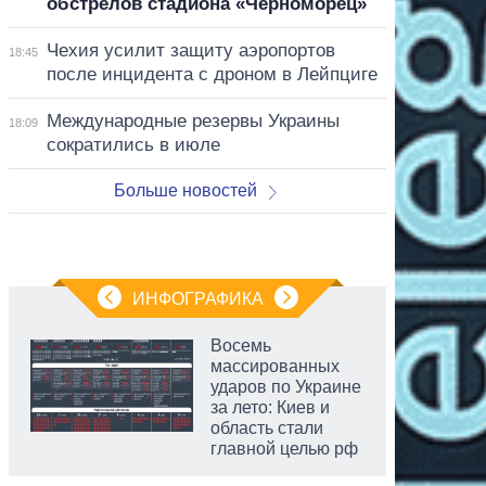
обстрелов стадиона «Черноморец»
Чехия усилит защиту аэропортов
18:45
после инцидента с дроном в Лейпциге
Международные резервы Украины
18:09
сократились в июле
Больше новостей
ИНФОГРАФИКА
Восемь
массированных
ударов по Украине
за лето: Киев и
область стали
главной целью рф
аспирант