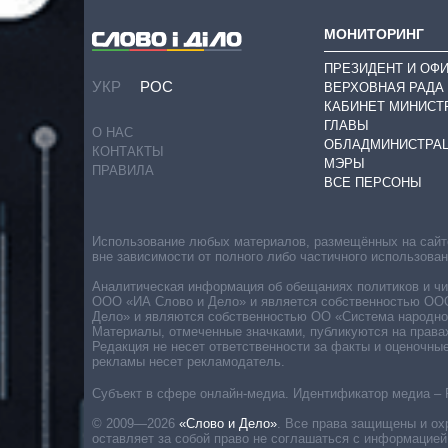
МОНИТОРИНГ
ПРЕЗИДЕНТ И ОФ
УКР
РОС
ВЕРХОВНАЯ РАДА
КАБИНЕТ МИНИСТ
ГЛАВЫ
О НАС
ОБЛАДМИНИСТРА
КОНТАКТЫ
МЭРЫ
ПРАВИЛА
ВСЕ ПЕРСОНЫ
Использование любых материалов, размещённых на сайте,
вне зависимости от полного либо частичного использова
Аналитическая информация об обещаниях политиков и чин
ООО «ИА Слово и Дело» и является собственностью ООО 
Дело» и являются собственностью ОО «Система народног
Материалы, отмеченные значками, публикуются на права
Редакция не несет ответственности за факты и оценочны
рекламы несет рекламодатель.
Субъект в сфере онлайн-медиа. Идентификатор медиа – 
© 2009—2026
«Слово и Дело»
.
Все права защищены и ох
оставляет за собой право не соглашаться с информацией