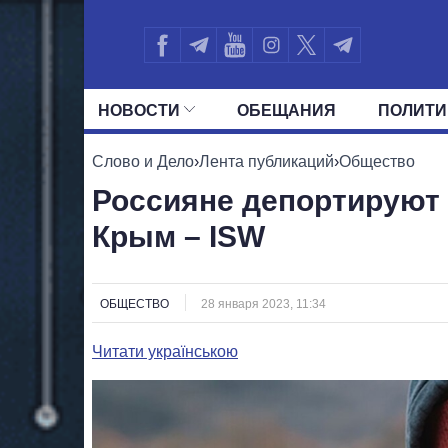
НОВОСТИ
ОБЕЩАНИЯ
ПОЛИТИ
ВСЕ ПОЛИТИКИ
ПРЕЗИДЕНТ И ОФ
Слово и Дело
›
Лента публикаций
›
Общество
Россияне депортируют 
Крым – ISW
ОБЩЕСТВО
28 января 2023, 11:34
Читати українською