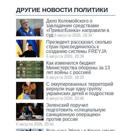
ДРУГИЕ НОВОСТИ ПОЛИТИКИ
Дело Коломойского о
завладении средствами
«ПриватБанка» направили в
суд
6 августа 2026, 19:34
Президент рассказал, сколько
стран присоединилось к
созданию системы FREYJA
6 августа 2026, 20:39
Как изменился бюджет
Министерства обороны за 13
лет войны с россией
6 августа 2026, 18:20
С оккупированных территорий
вернули еще одну группу
украинских детей и подростков
6 августа 2026, 20:46
Зеленский поручил
подготовить «специальную
санкционную операцию»
против россии
6 августа 2026, 20:41
Вспышка Эболы в Конго: число