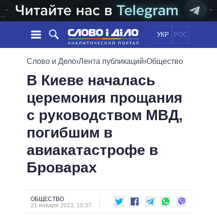
УКР
РОС
НОВОСТИ
Слово и Дело
›
Лента публикаций
›
Общество
В Киеве началась
ОБЕЩАНИЯ
ЛЕНТА
ПОЛИТИКА
церемония прощания
СОБЫТИЯ
ЭКОНОМИКА
ПОЛИТИКИ
с руководством МВД,
СТАТЬИ
ОБЩЕСТВО
ИНФОГРАФИКА
МНЕНИЯ
МИР
ВСЕ ПОЛИТИКИ
погибшим в
ОБЗОРЫ
ПРЕЗИДЕНТ И ОФИС
авиакатастрофе в
ВИДЕО
ДАЙДЖЕСТЫ
ВЕРХОВНАЯ РАДА
Броварах
ПОДДЕРЖАТЬ
КАБИНЕТ МИНИСТРОВ
ГЛАВЫ ОБЛАДМИНИСТРАЦИЙ
СРАВНЕНИЕ ПОЛИТИКОВ
МЭРЫ
ОБЩЕСТВО
21 января 2023, 10:37
ВСЕ ПЕРСОНЫ