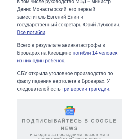
в том числе руководство МВД – министр
Денис Монастырский, его первый
заместитель Евгений Енин и
государственный секретарь Юрий Лубкович.
Все погибли
.
Всего в результате авиакатастрофы в
Броварах на Киевщине
погибли 14 человек,
из них один ребенок.
СБУ открыла уголовное производство по
факту падения вертолета в Броварах. У
следователей есть
три версии трагедии
.
ПОДПИСЫВАЙТЕСЬ В GOOGLE
NEWS
и следите за последними новостями и
аналитикой от «Слово и дело»