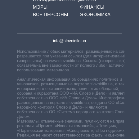
МЭРЫ
ФИНАНСЫ
ВСЕ ПЕРСОНЫ
ЭКОНОМИКА
info@slovoidilo.ua
Использование любых материалов, размещённых на сайте,
разрешается при указании ссылки (для интернет-изданий —
гиперссылки) на www.slovoidilo.ua. Ссылка (гиперссылка)
обязательна вне зависимости от полного либо частичного
использования материалов.
Аналитическая информация об обещаниях политиков и
чиновников, размещенных на портале slovoidilo.ua, а также
информация о состоянии выполнения этих обещаний,
собрана и обработана ООО «ИА Слово и Дело» и является
собственностью ООО «ИА Слово и Дело». Инфографики,
размещенные на портале slovoidilo.ua, созданы ОО «Система
народного контроля Слово и Дело» и являются
собственностью ОО «Система народного контроля Слово и
Дело».
Материалы, отмеченные значками, публикуются на правах
рекламы: «Промо», «Новости компаний», «Позиция»,
«Партнерский материал», «Спецпроект», «При поддержке».
Редакция не несет ответственности за факты и оценочные