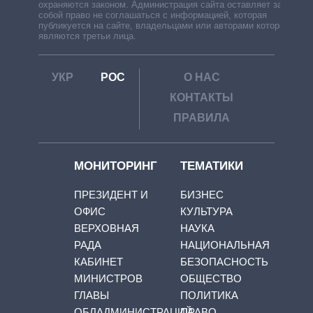
охраняются законом. Администрация сайта оставляет за
собой право не соглашаться с информацией, которая
публикуется на сайте, владельцами или авторами которой
являются третьи лица.
УКР
РОС
О НАС
КОНТАКТЫ
ПРАВИЛА
МОНИТОРИНГ
ТЕМАТИКИ
ПРЕЗИДЕНТ И
БИЗНЕС
ОФИС
КУЛЬТУРА
ВЕРХОВНАЯ
НАУКА
РАДА
НАЦИОНАЛЬНАЯ
КАБИНЕТ
БЕЗОПАСНОСТЬ
МИНИСТРОВ
ОБЩЕСТВО
ГЛАВЫ
ПОЛИТИКА
ОБЛАДМИНИСТРАЦИЙ
ПРАВО