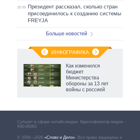
Президент рассказал, сколько стран
20:39
присоединилось к созданию системы
FREYJA
Больше новостей
ИНФОГРАФИКА
рифы
Как изменился
у в
бюджет
 на
Министерства
обороны за 13 лет
войны с россией
Субъект в сфере онлайн-медиа. Идентификатор медиа –
R40-05063
© 2009—2026
«Слово и Дело»
.
Все права защищены и