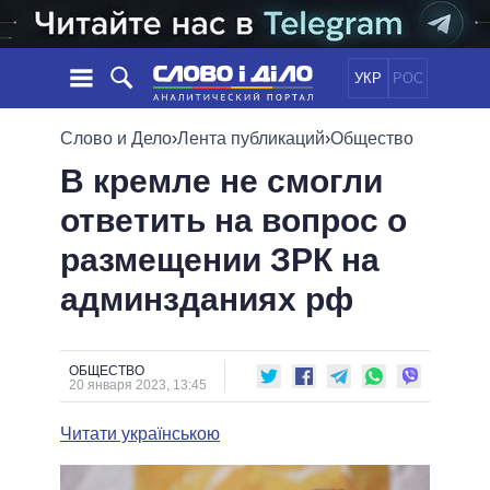
УКР
РОС
НОВОСТИ
Слово и Дело
›
Лента публикаций
›
Общество
В кремле не смогли
ОБЕЩАНИЯ
ЛЕНТА
ПОЛИТИКА
ответить на вопрос о
СОБЫТИЯ
ЭКОНОМИКА
ПОЛИТИКИ
размещении ЗРК на
СТАТЬИ
ОБЩЕСТВО
ИНФОГРАФИКА
МНЕНИЯ
МИР
ВСЕ ПОЛИТИКИ
админзданиях рф
ОБЗОРЫ
ПРЕЗИДЕНТ И ОФИС
ВИДЕО
ДАЙДЖЕСТЫ
ВЕРХОВНАЯ РАДА
ОБЩЕСТВО
ПОДДЕРЖАТЬ
КАБИНЕТ МИНИСТРОВ
20 января 2023, 13:45
ГЛАВЫ ОБЛАДМИНИСТРАЦИЙ
СРАВНЕНИЕ ПОЛИТИКОВ
Читати українською
МЭРЫ
ВСЕ ПЕРСОНЫ