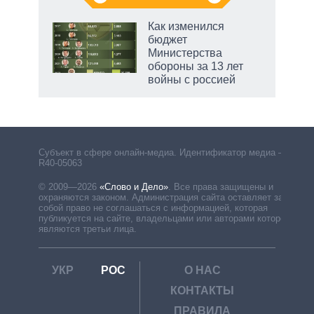
Как изменился
бюджет
Министерства
обороны за 13 лет
войны с россией
рф
Субъект в сфере онлайн-медиа. Идентификатор медиа –
R40-05063
© 2009—2026
«Слово и Дело»
.
Все права защищены и
охраняются законом. Администрация сайта оставляет за
собой право не соглашаться с информацией, которая
публикуется на сайте, владельцами или авторами которой
являются третьи лица.
УКР
РОС
О НАС
КОНТАКТЫ
ПРАВИЛА