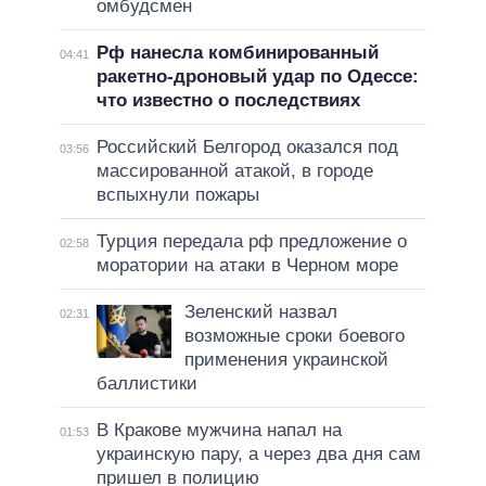
омбудсмен
Рф нанесла комбинированный
04:41
ракетно-дроновый удар по Одессе:
что известно о последствиях
Российский Белгород оказался под
03:56
массированной атакой, в городе
вспыхнули пожары
Турция передала рф предложение о
02:58
моратории на атаки в Черном море
Зеленский назвал
02:31
возможные сроки боевого
применения украинской
баллистики
В Кракове мужчина напал на
01:53
украинскую пару, а через два дня сам
пришел в полицию