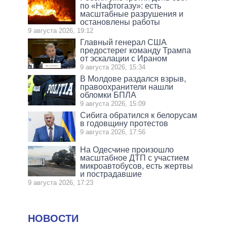
по «Нафтогазу»: есть
масштабные разрушения и
остановлены работы
9 августа 2026, 19:12
Главный генерал США
предостерег команду Трампа
от эскалации с Ираном
9 августа 2026, 15:34
В Молдове раздался взрыв,
правоохранители нашли
обломки БПЛА
9 августа 2026, 15:09
Сибига обратился к белорусам
в годовщину протестов
9 августа 2026, 17:56
На Одесчине произошло
масштабное ДТП с участием
микроавтобусов, есть жертвы
и пострадавшие
9 августа 2026, 17:23
НОВОСТИ