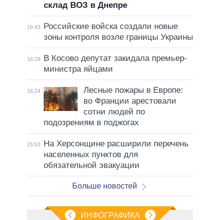
склад ВОЗ в Днепре
Российские войска создали новые
16:43
зоны контроля возле границы Украины
В Косово депутат закидала премьер-
16:29
министра яйцами
Лесные пожары в Европе:
16:24
во Франции арестовали
сотни людей по
подозрениям в поджогах
На Херсонщине расширили перечень
15:53
населенных пунктов для
обязательной эвакуации
Больше новостей
ИНФОГРАФИКА