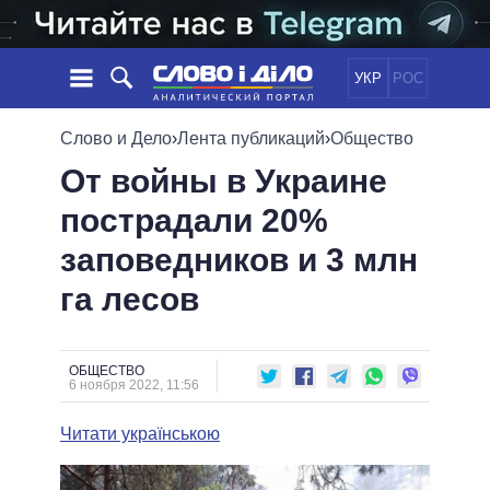
УКР
РОС
НОВОСТИ
Слово и Дело
›
Лента публикаций
›
Общество
От войны в Украине
ОБЕЩАНИЯ
ЛЕНТА
ПОЛИТИКА
пострадали 20%
СОБЫТИЯ
ЭКОНОМИКА
ПОЛИТИКИ
заповедников и 3 млн
СТАТЬИ
ОБЩЕСТВО
ИНФОГРАФИКА
МНЕНИЯ
МИР
ВСЕ ПОЛИТИКИ
га лесов
ОБЗОРЫ
ПРЕЗИДЕНТ И ОФИС
ВИДЕО
ДАЙДЖЕСТЫ
ВЕРХОВНАЯ РАДА
ОБЩЕСТВО
ПОДДЕРЖАТЬ
КАБИНЕТ МИНИСТРОВ
6 ноября 2022, 11:56
ГЛАВЫ ОБЛАДМИНИСТРАЦИЙ
СРАВНЕНИЕ ПОЛИТИКОВ
Читати українською
МЭРЫ
ВСЕ ПЕРСОНЫ