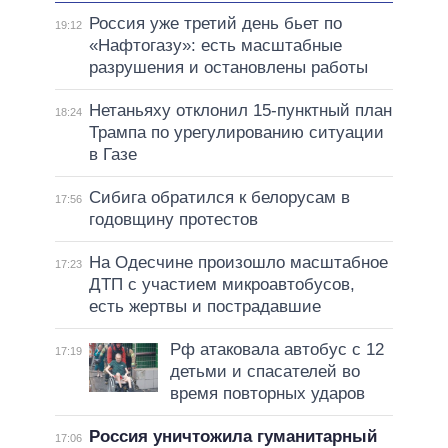
Россия уже третий день бьет по
19:12
«Нафтогазу»: есть масштабные
разрушения и остановлены работы
Нетаньяху отклонил 15-пунктный план
18:24
Трампа по урегулированию ситуации
в Газе
Сибига обратился к белорусам в
17:56
годовщину протестов
На Одесчине произошло масштабное
17:23
ДТП с участием микроавтобусов,
есть жертвы и пострадавшие
Рф атаковала автобус с 12
17:19
детьми и спасателей во
время повторных ударов
Россия уничтожила гуманитарный
17:06