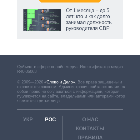
От 1 месяца – до 5
лет: кто и как долго
занимал должность
руководителя СВР
рф
Субъект в сфере онлайн-медиа. Идентификатор медиа –
R40-05063
© 2009—2026
«Слово и Дело»
.
Все права защищены и
охраняются законом. Администрация сайта оставляет за
собой право не соглашаться с информацией, которая
публикуется на сайте, владельцами или авторами которой
являются третьи лица.
УКР
РОС
О НАС
КОНТАКТЫ
ПРАВИЛА