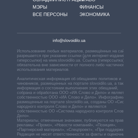
МЭРЫ
ФИНАНСЫ
ВСЕ ПЕРСОНЫ
ЭКОНОМИКА
info@slovoidilo.ua
Использование любых материалов, размещённых на сайте,
разрешается при указании ссылки (для интернет-изданий —
гиперссылки) на www.slovoidilo.ua. Ссылка (гиперссылка)
обязательна вне зависимости от полного либо частичного
использования материалов.
Аналитическая информация об обещаниях политиков и
чиновников, размещенных на портале slovoidilo.ua, а также
информация о состоянии выполнения этих обещаний,
собрана и обработана ООО «ИА Слово и Дело» и является
собственностью ООО «ИА Слово и Дело». Инфографики,
размещенные на портале slovoidilo.ua, созданы ОО «Система
народного контроля Слово и Дело» и являются
собственностью ОО «Система народного контроля Слово и
Дело».
Материалы, отмеченные значками, публикуются на правах
рекламы: «Промо», «Новости компаний», «Позиция»,
«Партнерский материал», «Спецпроект», «При поддержке».
Редакция не несет ответственности за факты и оценочные