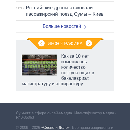
Российские дроны атаковали
11:36
пассажирский поезд Сумы – Киев
Больше новостей
ИНФОГРАФИКА
еля
Как за 10 лет
изменилось
количество
поступающих в
бакалавриат,
магистратуру и аспирантуру
рф
Субъект в сфере онлайн-медиа. Идентификатор медиа –
R40-05063
© 2009—2026
«Слово и Дело»
.
Все права защищены и