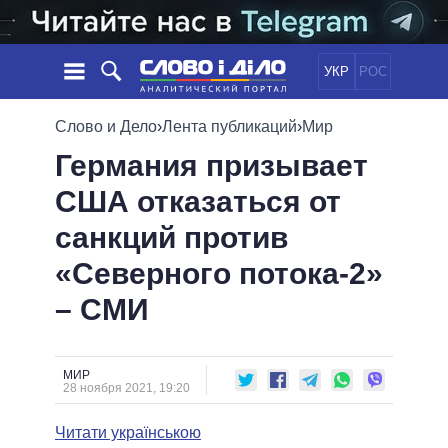
УКР
РОС
НОВОСТИ
Слово и Дело
›
Лента публикаций
›
Мир
Германия призывает
ОБЕЩАНИЯ
ЛЕНТА
ПОЛИТИКА
США отказаться от
СОБЫТИЯ
ЭКОНОМИКА
ПОЛИТИКИ
санкций против
СТАТЬИ
ОБЩЕСТВО
ИНФОГРАФИКА
МНЕНИЯ
МИР
ВСЕ ПОЛИТИКИ
«Северного потока-2»
ОБЗОРЫ
ПРЕЗИДЕНТ И ОФИС
– СМИ
ВИДЕО
ДАЙДЖЕСТЫ
ВЕРХОВНАЯ РАДА
ПОДДЕРЖАТЬ
КАБИНЕТ МИНИСТРОВ
ГЛАВЫ ОБЛАДМИНИСТРАЦИЙ
МИР
СРАВНЕНИЕ ПОЛИТИКОВ
28 ноября 2021, 19:20
МЭРЫ
Читати українською
ВСЕ ПЕРСОНЫ