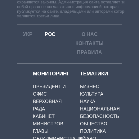
охраняются законом. Администрация сайта оставляет за
собой право не соглашаться с информацией, которая
публикуется на сайте, владельцами или авторами которой
являются третьи лица.
УКР
РОС
О НАС
КОНТАКТЫ
ПРАВИЛА
МОНИТОРИНГ
ТЕМАТИКИ
ПРЕЗИДЕНТ И
БИЗНЕС
ОФИС
КУЛЬТУРА
ВЕРХОВНАЯ
НАУКА
РАДА
НАЦИОНАЛЬНАЯ
КАБИНЕТ
БЕЗОПАСНОСТЬ
МИНИСТРОВ
ОБЩЕСТВО
ГЛАВЫ
ПОЛИТИКА
ОБЛАДМИНИСТРАЦИЙ
ПРАВО