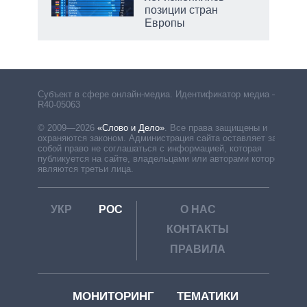
позиции стран
Европы
Субъект в сфере онлайн-медиа. Идентификатор медиа –
R40-05063
© 2009—2026
«Слово и Дело»
.
Все права защищены и
охраняются законом. Администрация сайта оставляет за
собой право не соглашаться с информацией, которая
публикуется на сайте, владельцами или авторами которой
являются третьи лица.
УКР
РОС
О НАС
КОНТАКТЫ
ПРАВИЛА
МОНИТОРИНГ
ТЕМАТИКИ