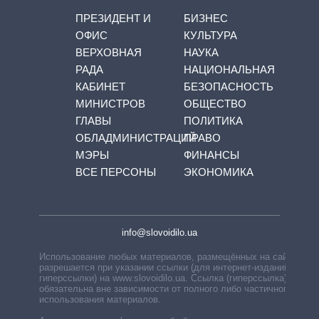
ПРЕЗИДЕНТ И
БИЗНЕС
ОФИС
КУЛЬТУРА
ВЕРХОВНАЯ
НАУКА
РАДА
НАЦИОНАЛЬНАЯ
КАБИНЕТ
БЕЗОПАСНОСТЬ
МИНИСТРОВ
ОБЩЕСТВО
ГЛАВЫ
ПОЛИТИКА
ОБЛАДМИНИСТРАЦИЙ
ПРАВО
МЭРЫ
ФИНАНСЫ
ВСЕ ПЕРСОНЫ
ЭКОНОМИКА
info@slovoidilo.ua
Использование любых материалов, размещённых на сайте,
разрешается при указании ссылки (для интернет-изданий —
гиперссылки) на www.slovoidilo.ua. Ссылка (гиперссылка)
обязательна вне зависимости от полного либо частичного
использования материалов.