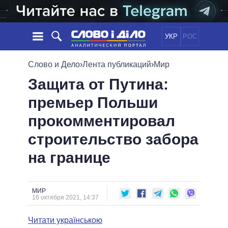
УКР
РОС
НОВОСТИ
Слово и Дело
›
Лента публикаций
›
Мир
Защита от Путина:
ОБЕЩАНИЯ
ЛЕНТА
ПОЛИТИКА
премьер Польши
СОБЫТИЯ
ЭКОНОМИКА
ПОЛИТИКИ
прокомментировал
СТАТЬИ
ОБЩЕСТВО
ИНФОГРАФИКА
МНЕНИЯ
МИР
ВСЕ ПОЛИТИКИ
строительство забора
ОБЗОРЫ
ПРЕЗИДЕНТ И ОФИС
на границе
ВИДЕО
ДАЙДЖЕСТЫ
ВЕРХОВНАЯ РАДА
ПОДДЕРЖАТЬ
КАБИНЕТ МИНИСТРОВ
ГЛАВЫ ОБЛАДМИНИСТРАЦИЙ
МИР
СРАВНЕНИЕ ПОЛИТИКОВ
16 октября 2021, 14:37
МЭРЫ
Читати українською
ВСЕ ПЕРСОНЫ