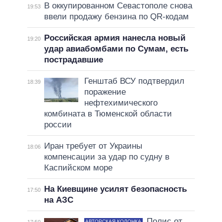
В оккупированном Севастополе снова
19:53
ввели продажу бензина по QR-кодам
Российская армия нанесла новый
19:20
удар авиабомбами по Сумам, есть
пострадавшие
Генштаб ВСУ подтвердил
18:39
поражение
нефтехимического
комбината в Тюменской области
россии
Иран требует от Украины
18:06
компенсации за удар по судну в
Каспийском море
На Киевщине усилят безопасность
17:50
на АЗС
Полис от
АВТОРСКАЯ КОЛОНКА
17:50