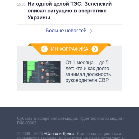
Ни одной целой ТЭС: Зеленский
15:38
описал ситуацию в энергетике
Украины
Больше новостей
ИНФОГРАФИКА
От 1 месяца – до 5
лет: кто и как долго
занимал должность
ет
руководителя СВР
маги
Субъект в сфере онлайн-медиа. Идентификатор медиа –
R40-05063
© 2009—2026
«Слово и Дело»
.
Все права защищены и
охраняются законом. Администрация сайта оставляет за