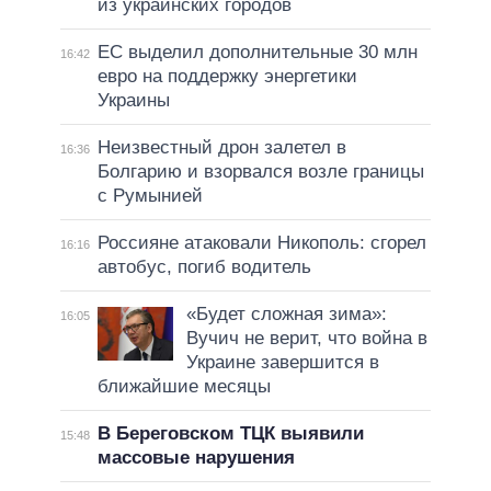
из украинских городов
ЕС выделил дополнительные 30 млн
16:42
евро на поддержку энергетики
Украины
Неизвестный дрон залетел в
16:36
Болгарию и взорвался возле границы
с Румынией
Россияне атаковали Никополь: сгорел
16:16
автобус, погиб водитель
«Будет сложная зима»:
16:05
Вучич не верит, что война в
Украине завершится в
ближайшие месяцы
В Береговском ТЦК выявили
15:48
массовые нарушения