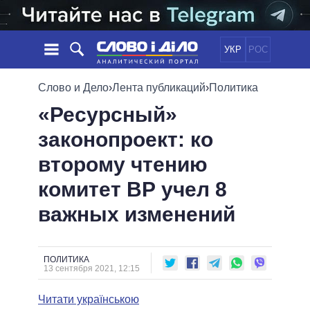
УКР
РОС
НОВОСТИ
Слово и Дело
›
Лента публикаций
›
Политика
«Ресурсный»
ОБЕЩАНИЯ
ЛЕНТА
ПОЛИТИКА
законопроект: ко
СОБЫТИЯ
ЭКОНОМИКА
ПОЛИТИКИ
второму чтению
СТАТЬИ
ОБЩЕСТВО
ИНФОГРАФИКА
МНЕНИЯ
МИР
ВСЕ ПОЛИТИКИ
комитет ВР учел 8
ОБЗОРЫ
ПРЕЗИДЕНТ И ОФИС
важных изменений
ВИДЕО
ДАЙДЖЕСТЫ
ВЕРХОВНАЯ РАДА
ПОДДЕРЖАТЬ
КАБИНЕТ МИНИСТРОВ
ГЛАВЫ ОБЛАДМИНИСТРАЦИЙ
ПОЛИТИКА
СРАВНЕНИЕ ПОЛИТИКОВ
13 сентября 2021, 12:15
МЭРЫ
Читати українською
ВСЕ ПЕРСОНЫ