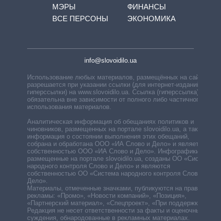
МЭРЫ
ФИНАНСЫ
ВСЕ ПЕРСОНЫ
ЭКОНОМИКА
info@slovoidilo.ua
Использование любых материалов, размещённых на сайте,
разрешается при указании ссылки (для интернет-изданий —
гиперссылки) на www.slovoidilo.ua. Ссылка (гиперссылка)
обязательна вне зависимости от полного либо частичного
использования материалов.
Аналитическая информация об обещаниях политиков и
чиновников, размещенных на портале slovoidilo.ua, а также
информация о состоянии выполнения этих обещаний,
собрана и обработана ООО «ИА Слово и Дело» и является
собственностью ООО «ИА Слово и Дело». Инфографики,
размещенные на портале slovoidilo.ua, созданы ОО «Система
народного контроля Слово и Дело» и являются
собственностью ОО «Система народного контроля Слово и
Дело».
Материалы, отмеченные значками, публикуются на правах
рекламы: «Промо», «Новости компаний», «Позиция»,
«Партнерский материал», «Спецпроект», «При поддержке».
Редакция не несет ответственности за факты и оценочные
суждения, обнародованные в рекламных материалах.