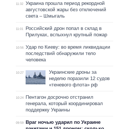
Украина прошла период рекордной
11:32
августовской жары без отключений
света – Шмыгаль
Российский дрон попал в склад в
11:01
Прилуках, вспыхнул крупный пожар
Удар по Киеву: во время ликвидации
10:56
последствий обнаружили тело
человека
Украинские дроны за
10:27
неделю поразили 12 судов
«теневого флота» рф
Пентагон досрочно отстранил
10:24
генерала, который координировал
поддержку Украины
Враг ночью ударил по Украине
09:59
ракетами и 151 дроном: сколько