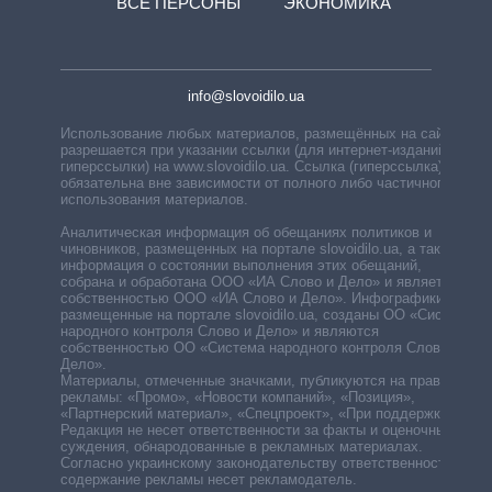
ВСЕ ПЕРСОНЫ
ЭКОНОМИКА
info@slovoidilo.ua
Использование любых материалов, размещённых на сайте,
разрешается при указании ссылки (для интернет-изданий —
гиперссылки) на www.slovoidilo.ua. Ссылка (гиперссылка)
обязательна вне зависимости от полного либо частичного
использования материалов.
Аналитическая информация об обещаниях политиков и
чиновников, размещенных на портале slovoidilo.ua, а также
информация о состоянии выполнения этих обещаний,
собрана и обработана ООО «ИА Слово и Дело» и является
собственностью ООО «ИА Слово и Дело». Инфографики,
размещенные на портале slovoidilo.ua, созданы ОО «Система
народного контроля Слово и Дело» и являются
собственностью ОО «Система народного контроля Слово и
Дело».
Материалы, отмеченные значками, публикуются на правах
рекламы: «Промо», «Новости компаний», «Позиция»,
«Партнерский материал», «Спецпроект», «При поддержке».
Редакция не несет ответственности за факты и оценочные
суждения, обнародованные в рекламных материалах.
Согласно украинскому законодательству ответственность за
содержание рекламы несет рекламодатель.