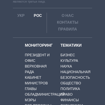
являются третьи лица.
УКР
РОС
О НАС
КОНТАКТЫ
ПРАВИЛА
МОНИТОРИНГ
ТЕМАТИКИ
ПРЕЗИДЕНТ И
БИЗНЕС
ОФИС
КУЛЬТУРА
ВЕРХОВНАЯ
НАУКА
РАДА
НАЦИОНАЛЬНАЯ
КАБИНЕТ
БЕЗОПАСНОСТЬ
МИНИСТРОВ
ОБЩЕСТВО
ГЛАВЫ
ПОЛИТИКА
ОБЛАДМИНИСТРАЦИЙ
ПРАВО
МЭРЫ
ФИНАНСЫ