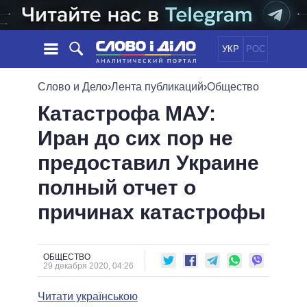
УКР
РОС
НОВОСТИ
Слово и Дело
›
Лента публикаций
›
Общество
Катастрофа МАУ:
ОБЕЩАНИЯ
ЛЕНТА
ПОЛИТИКА
Иран до сих пор не
СОБЫТИЯ
ЭКОНОМИКА
ПОЛИТИКИ
предоставил Украине
СТАТЬИ
ОБЩЕСТВО
ИНФОГРАФИКА
МНЕНИЯ
МИР
ВСЕ ПОЛИТИКИ
полный отчет о
ОБЗОРЫ
ПРЕЗИДЕНТ И ОФИС
причинах катастрофы
ВИДЕО
ДАЙДЖЕСТЫ
ВЕРХОВНАЯ РАДА
ПОДДЕРЖАТЬ
КАБИНЕТ МИНИСТРОВ
ГЛАВЫ ОБЛАДМИНИСТРАЦИЙ
ОБЩЕСТВО
СРАВНЕНИЕ ПОЛИТИКОВ
29 декабря 2020, 04:26
МЭРЫ
Читати українською
ВСЕ ПЕРСОНЫ