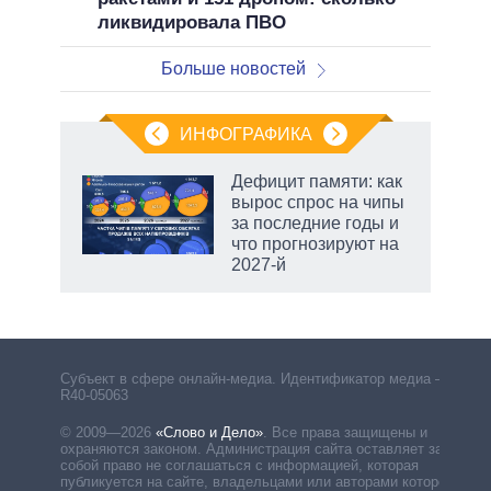
ликвидировала ПВО
Больше новостей
ИНФОГРАФИКА
еля
Дефицит памяти: как
вырос спрос на чипы
за последние годы и
что прогнозируют на
2027-й
маги
Субъект в сфере онлайн-медиа. Идентификатор медиа –
R40-05063
© 2009—2026
«Слово и Дело»
.
Все права защищены и
охраняются законом. Администрация сайта оставляет за
собой право не соглашаться с информацией, которая
публикуется на сайте, владельцами или авторами которой