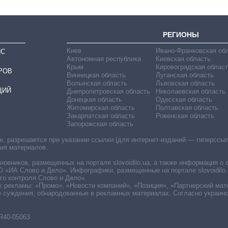
РЕГИОНЫ
Киев
Ивано-Франковская об
ИС
Автономная республика
Киевская область
Крым
Кировоградская област
РОВ
Винницкая область
Луганская область
Волынская область
Львовская область
ЦИЙ
Днепропетровская область
Николаевская область
Донецкая область
Одесская область
Житомирская область
Полтавская область
Закарпатская область
Ровенская область
Запорожская область
 разрешается при указании ссылки (для интернет-изданий — гиперссылки
ния материалов.
овников, размещенных на портале slovoidilo.ua, а также информация о 
«ИА Слово и Дело». Инфографики, размещенные на портале slovoidilo.
о контроля Слово и Дело».
х рекламы: «Промо», «Новости компаний», «Позиция», «Партнерский мат
е суждения, обнародованные в рекламных материалах. Согласно украин
R40-05063