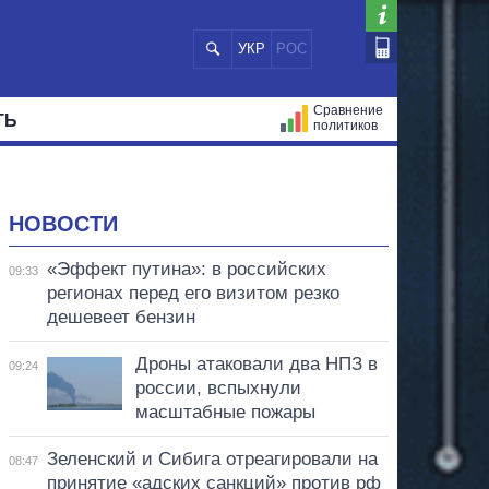
УКР
РОС
Сравнение
ТЬ
политиков
СТРАЦИЙ
МЭРЫ
ВСЕ ПЕРСОНЫ
НОВОСТИ
«Эффект путина»: в российских
09:33
регионах перед его визитом резко
дешевеет бензин
Дроны атаковали два НПЗ в
09:24
россии, вспыхнули
масштабные пожары
Зеленский и Сибига отреагировали на
08:47
принятие «адских санкций» против рф