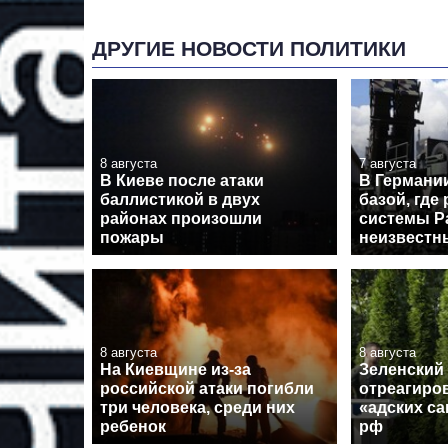
ДРУГИЕ НОВОСТИ ПОЛИТИКИ
8 августа
7 августа
В Киеве после атаки
В Германи
баллистикой в двух
базой, где
районах произошли
системы Pa
пожары
неизвестн
8 августа
8 августа
На Киевщине из-за
Зеленский
российской атаки погибли
отреагиро
три человека, среди них
«адских с
ребенок
рф