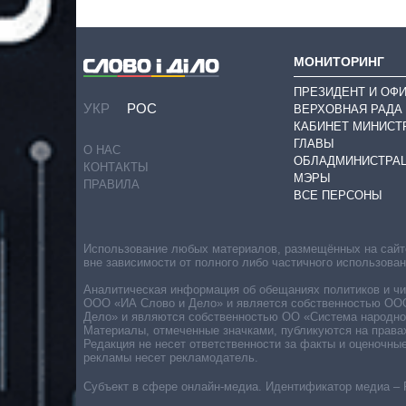
МОНИТОРИНГ
ПРЕЗИДЕНТ И ОФ
УКР
РОС
ВЕРХОВНАЯ РАДА
КАБИНЕТ МИНИСТ
ГЛАВЫ
О НАС
ОБЛАДМИНИСТРА
КОНТАКТЫ
МЭРЫ
ПРАВИЛА
ВСЕ ПЕРСОНЫ
Использование любых материалов, размещённых на сайте,
вне зависимости от полного либо частичного использова
Аналитическая информация об обещаниях политиков и чин
ООО «ИА Слово и Дело» и является собственностью ООО 
Дело» и являются собственностью ОО «Система народног
Материалы, отмеченные значками, публикуются на права
Редакция не несет ответственности за факты и оценочны
рекламы несет рекламодатель.
Субъект в сфере онлайн-медиа. Идентификатор медиа – 