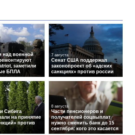
и над военной
7 августа
 ремонтируют
Сенат США поддержал
triot, заметили
законопроект об «адских
ые БПЛА
санкциях» против россии
8 августа
 и Сибига
Части пенсионеров и
вали на принятие
получателей соцвыплат
анкций» против
нужно сменить банк до 15
сентября: кого это касается