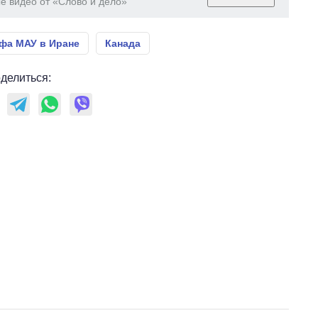
е видео от «Слово и дело»
фа МАУ в Иране
Канада
делиться: