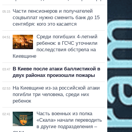
Части пенсионеров и получателей
05:15
соцвыплат нужно сменить банк до 15
сентября: кого это касается
Среди погибших 4-летний
04:51
ребенок: в ГСЧС уточнили
последствия обстрела на
Киевщине
В Киеве после атаки баллистикой в
03:47
двух районах произошли пожары
На Киевщине из-за российской атаки
02:53
погибли три человека, среди них
ребенок
Часть военных из полка
02:41
«Скала» начали переводить
в другие подразделения –