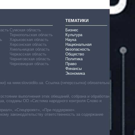
ТЕМАТИКИ
ласть
Сумская область
Бизнес
Тернопольская область
Культура
ь
Харьковская область
Наука
Херсонская область
Национальная
Хмельницкая область
безопасность
Черкасская область
Общество
Черниговская область
Политика
Черновицкая область
Право
Финансы
Экономика
) на www.slovoidilo.ua. Ссылка (гиперссылка) обязательна
состоянии выполнения этих обещаний, собрана и обработана
ua, созданы ОО «Система народного контроля Слово и
ериал», «Спецпроект», «При поддержке».
скому законодательству ответственность за содержание