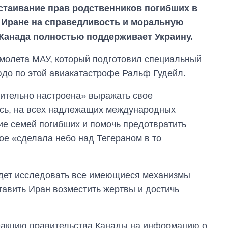
тстаивание прав родственников погибших в
 Иране на справедливость и моральную
 Канада полностью поддерживает Украину.
молета МАУ, который подготовил специальный
до по этой авиакатастрофе Ральф Гудейл.
шительно настроена» выражать свое
лось, на всех надлежащих международных
ние семей погибших и помочь предотвратить
е «сделала небо над Тегераном в то
Как изменился
будет исследовать все имеющиеся механизмы
бюджет
тавить Иран возместить жертвы и достичь
Министерства
обороны за 13 лет
войны с россией
реакцию правительства Канады на информацию о