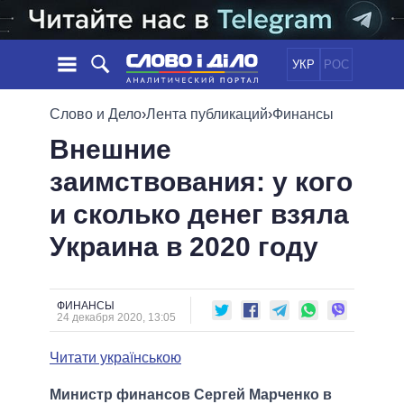
УКР
РОС
НОВОСТИ
Слово и Дело
›
Лента публикаций
›
Финансы
Внешние
ОБЕЩАНИЯ
ЛЕНТА
ПОЛИТИКА
заимствования: у кого
СОБЫТИЯ
ЭКОНОМИКА
ПОЛИТИКИ
и сколько денег взяла
СТАТЬИ
ОБЩЕСТВО
ИНФОГРАФИКА
МНЕНИЯ
МИР
ВСЕ ПОЛИТИКИ
Украина в 2020 году
ОБЗОРЫ
ПРЕЗИДЕНТ И ОФИС
ВИДЕО
ДАЙДЖЕСТЫ
ВЕРХОВНАЯ РАДА
ФИНАНСЫ
ПОДДЕРЖАТЬ
КАБИНЕТ МИНИСТРОВ
24 декабря 2020, 13:05
ГЛАВЫ ОБЛАДМИНИСТРАЦИЙ
СРАВНЕНИЕ ПОЛИТИКОВ
Читати українською
МЭРЫ
ВСЕ ПЕРСОНЫ
Министр финансов Сергей Марченко в