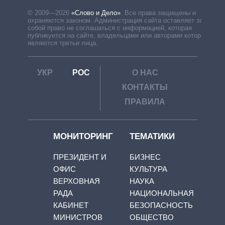
© 2009—2026
«Слово и Дело»
.
Все права защищены и
охраняются законом. Администрация сайта оставляет за
собой право не соглашаться с информацией, которая
публикуется на сайте, владельцами или авторами которой
являются третьи лица.
УКР
РОС
О НАС
КОНТАКТЫ
ПРАВИЛА
МОНИТОРИНГ
ТЕМАТИКИ
ПРЕЗИДЕНТ И
БИЗНЕС
ОФИС
КУЛЬТУРА
ВЕРХОВНАЯ
НАУКА
РАДА
НАЦИОНАЛЬНАЯ
КАБИНЕТ
БЕЗОПАСНОСТЬ
МИНИСТРОВ
ОБЩЕСТВО