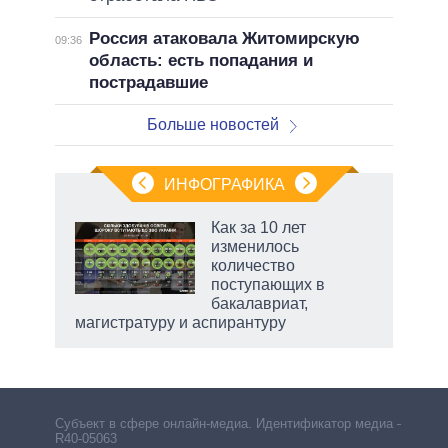
Россия атаковала Житомирскую
09:36
область: есть попадания и
пострадавшие
Больше новостей
ИНФОГРАФИКА
Как за 10 лет
изменилось
количество
ет
поступающих в
бакалавриат,
магистратуру и аспирантуру
рф
Субъект в сфере онлайн-медиа. Идентификатор медиа –
R40-05063