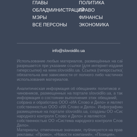
ГЛАВЫ
ПОЛИТИКА
ОБЛАДМИНИСТРАЦИЙ
ПРАВО
МЭРЫ
ФИНАНСЫ
ВСЕ ПЕРСОНЫ
ЭКОНОМИКА
info@slovoidilo.ua
Использование любых материалов, размещённых на сайте,
разрешается при указании ссылки (для интернет-изданий —
гиперссылки) на www.slovoidilo.ua. Ссылка (гиперссылка)
обязательна вне зависимости от полного либо частичного
использования материалов.
Аналитическая информация об обещаниях политиков и
чиновников, размещенных на портале slovoidilo.ua, а также
информация о состоянии выполнения этих обещаний,
собрана и обработана ООО «ИА Слово и Дело» и является
собственностью ООО «ИА Слово и Дело». Инфографики,
размещенные на портале slovoidilo.ua, созданы ОО «Система
народного контроля Слово и Дело» и являются
собственностью ОО «Система народного контроля Слово и
Дело».
Материалы, отмеченные значками, публикуются на правах
рекламы: «Промо», «Новости компаний», «Позиция»,