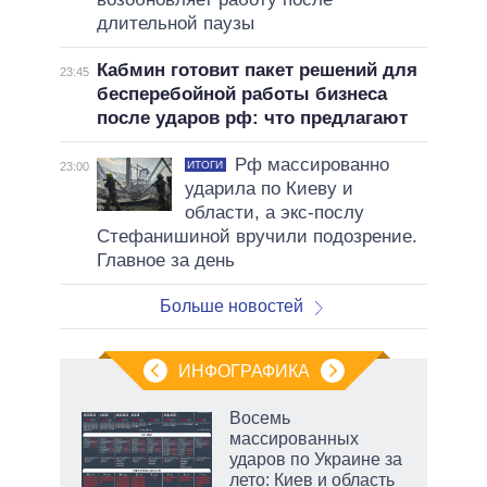
длительной паузы
Кабмин готовит пакет решений для
23:45
бесперебойной работы бизнеса
после ударов рф: что предлагают
Рф массированно
ИТОГИ
23:00
ударила по Киеву и
области, а экс-послу
Стефанишиной вручили подозрение.
Главное за день
Больше новостей
ИНФОГРАФИКА
Восемь
массированных
ков
ударов по Украине за
 за
лето: Киев и область