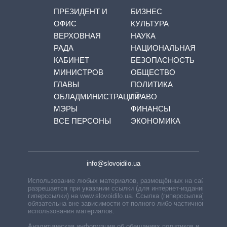
ПРЕЗИДЕНТ И
БИЗНЕС
ОФИС
КУЛЬТУРА
ВЕРХОВНАЯ
НАУКА
РАДА
НАЦИОНАЛЬНАЯ
КАБИНЕТ
БЕЗОПАСНОСТЬ
МИНИСТРОВ
ОБЩЕСТВО
ГЛАВЫ
ПОЛИТИКА
ОБЛАДМИНИСТРАЦИЙ
ПРАВО
МЭРЫ
ФИНАНСЫ
ВСЕ ПЕРСОНЫ
ЭКОНОМИКА
info@slovoidilo.ua
Использование любых материалов, размещённых на сайте,
разрешается при указании ссылки (для интернет-изданий —
гиперссылки) на www.slovoidilo.ua. Ссылка (гиперссылка)
обязательна вне зависимости от полного либо частичного
использования материалов.
Аналитическая информация об обещаниях политиков и