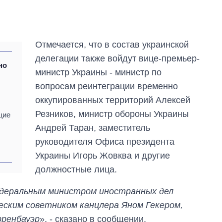
Отмечается, что в состав украинской
делегации также войдут вице-премьер-
но
министр Украины - министр по
вопросам реинтеграции временно
оккупированных территорий Алексей
Резников, министр обороны Украины
щие
Андрей Таран, заместитель
руководителя Офиса президента
Украины Игорь Жовква и другие
Как за 10 лет
изменилось
должностные лица.
количество
поступающих в
едеральным министром иностранных дел
бакалавриат,
еским советником канцлера Яном Гекером,
магистратуру и
аспирантуру
рренбауэр
», - сказано в сообщении.