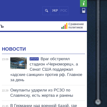
УКР
РОС
Сравнение
ТЬ
политиков
СТРАЦИЙ
МЭРЫ
ВСЕ ПЕРСОНЫ
НОВОСТИ
Враг обстрелял
ИТОГИ
23:09
стадион «Черноморец», а
Сенат США поддержал
«адские санкции» против рф. Главное
за день
Оккупанты ударили из РСЗО по
22:29
Славянску, есть жертва и ранены
В Германии над военной базой, где
21:45