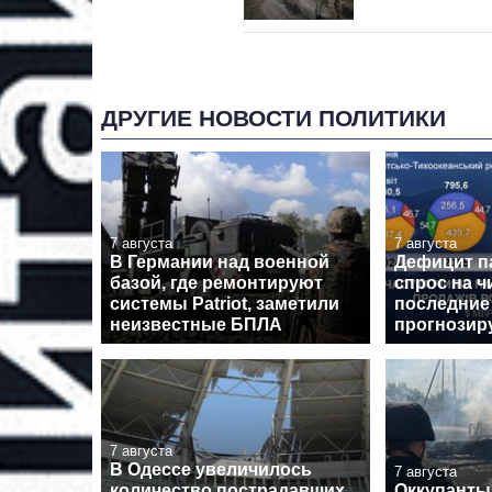
ДРУГИЕ НОВОСТИ ПОЛИТИКИ
7 августа
7 августа
В Германии над военной
Дефицит п
базой, где ремонтируют
спрос на ч
системы Patriot, заметили
последние 
неизвестные БПЛА
прогнозиру
7 августа
В Одессе увеличилось
7 августа
количество пострадавших
Оккупанты