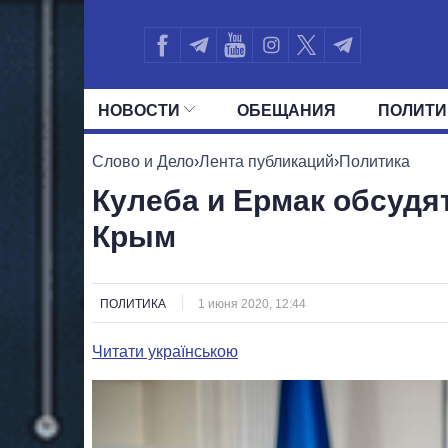
НОВОСТИ
ОБЕЩАНИЯ
ПОЛИТИ
ВСЕ ПОЛИТИКИ
ПРЕЗИДЕНТ И ОФ
Слово и Дело
›
Лента публикаций
›
Политика
Кулеба и Ермак обсудя
Крым
ПОЛИТИКА
1 июня 2020, 12:44
Читати українською