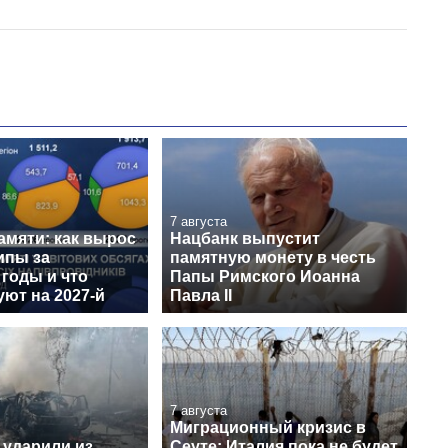
7 августа
амяти: как вырос
Нацбанк выпустит
ипы за
памятную монету в честь
годы и что
Папы Римского Иоанна
ют на 2027-й
Павла II
7 августа
Миграционный кризис в
 ударили из
Сеуте: Италия пока не будет