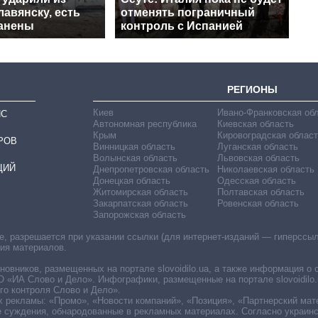
авянску, есть
отменять пограничный
ранены
контроль с Испанией
РЕГИОНЫ
Киев
Ивано-Франковская об
ИС
Автономная республика
Киевская область
Крым
Кировоградская област
РОВ
Винницкая область
Луганская область
Волынская область
Львовская область
ЦИЙ
Днепропетровская область
Николаевская область
Донецкая область
Одесская область
Житомирская область
Полтавская область
Закарпатская область
Ровенская область
Запорожская область
 разрешается при указании ссылки (для интернет-изданий — гиперссылки
ния материалов.
овников, размещенных на портале slovoidilo.ua, а также информация о 
«ИА Слово и Дело». Инфографики, размещенные на портале slovoidilo.
о контроля Слово и Дело».
х рекламы: «Промо», «Новости компаний», «Позиция», «Партнерский мат
е суждения, обнародованные в рекламных материалах. Согласно украин