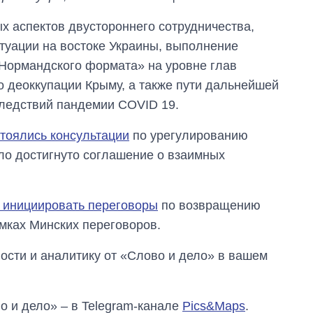
х аспектов двустороннего сотрудничества,
итуации на востоке Украины, выполнение
«Нормандского формата» на уровне глав
о деоккупации Крыму, а также пути дальнейшей
ледствий пандемии COVID 19.
тоялись консультации
по урегулированию
ыло достигнуто соглашение о взаимных
 инициировать переговоры
по возвращению
амках Минских переговоров.
сти и аналитику от «Слово и дело» в вашем
о и дело» – в Telegram-канале
Pics&Maps
.