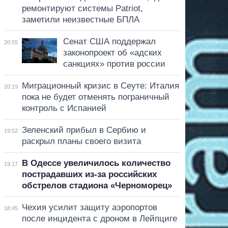
ремонтируют системы Patriot,
заметили неизвестные БПЛА
Сенат США поддержал
20:55
законопроект об «адских
санкциях» против россии
Миграционный кризис в Сеуте: Италия
20:19
пока не будет отменять пограничный
контроль с Испанией
Зеленский прибыл в Сербию и
19:52
раскрыл планы своего визита
В Одессе увеличилось количество
19:17
пострадавших из-за российских
обстрелов стадиона «Черноморец»
Чехия усилит защиту аэропортов
18:45
после инцидента с дроном в Лейпциге