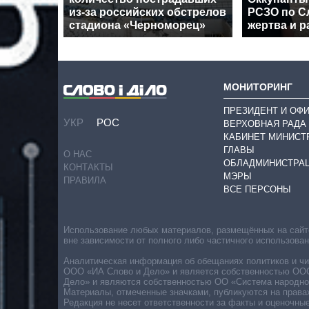
из-за российских обстрелов
РСЗО по Сл
стадиона «Черноморец»
жертва и 
МОНИТОРИНГ
ПРЕЗИДЕНТ И ОФ
УКР
РОС
ВЕРХОВНАЯ РАДА
КАБИНЕТ МИНИСТ
ГЛАВЫ
О НАС
ОБЛАДМИНИСТРА
КОНТАКТЫ
МЭРЫ
ПРАВИЛА
ВСЕ ПЕРСОНЫ
Использование любых материалов, размещённых на сайте,
вне зависимости от полного либо частичного использова
Аналитическая информация об обещаниях политиков и чин
ООО «ИА Слово и Дело» и является собственностью ООО 
Дело» и являются собственностью ОО «Система народног
Материалы, отмеченные значками, публикуются на права
Редакция не несет ответственности за факты и оценочны