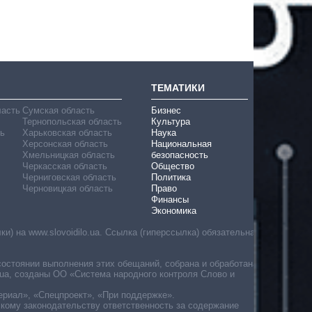
ТЕМАТИКИ
ласть
Сумская область
Бизнес
Тернопольская область
Культура
ь
Харьковская область
Наука
Херсонская область
Национальная
Хмельницкая область
безопасность
Черкасская область
Общество
Черниговская область
Политика
Черновицкая область
Право
Финансы
Экономика
) на www.slovoidilo.ua. Ссылка (гиперссылка) обязательна
состоянии выполнения этих обещаний, собрана и обработана
ua, созданы ОО «Система народного контроля Слово и
ериал», «Спецпроект», «При поддержке».
скому законодательству ответственность за содержание