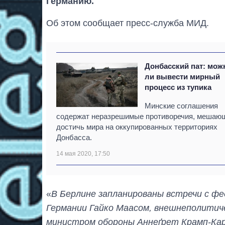
Германию.
Об этом сообщает пресс-служба МИД.
Донбасский пат: мож
ли вывести мирный
процесс из тупика
Минские соглашения
содержат неразрешимые противоречия, мешаю
достичь мира на оккупированных территориях
Донбасса.
14 мая 2020, 17:50
«
В Берлине запланированы встречи с ф
Германии Гайко Маасом, внешнеполитич
министром обороны Аннеґрет Крамп-Ка