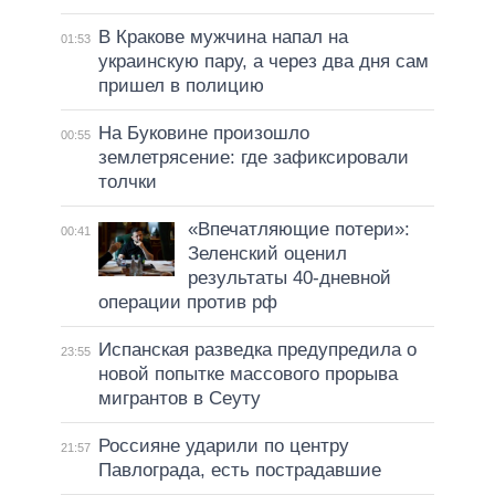
В Кракове мужчина напал на
01:53
украинскую пару, а через два дня сам
пришел в полицию
На Буковине произошло
00:55
землетрясение: где зафиксировали
толчки
«Впечатляющие потери»:
00:41
Зеленский оценил
результаты 40-дневной
операции против рф
Испанская разведка предупредила о
23:55
новой попытке массового прорыва
мигрантов в Сеуту
Россияне ударили по центру
21:57
Павлограда, есть пострадавшие