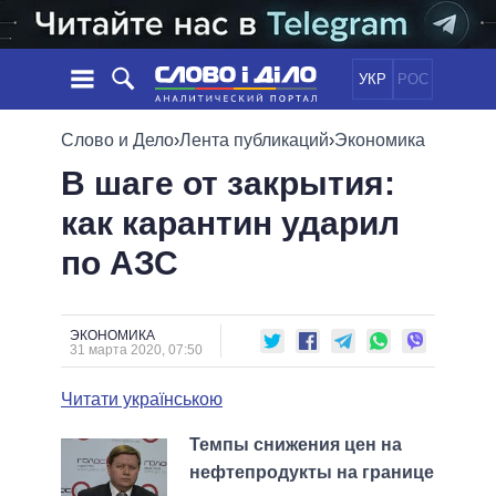
УКР
РОС
НОВОСТИ
Слово и Дело
›
Лента публикаций
›
Экономика
В шаге от закрытия:
ОБЕЩАНИЯ
ЛЕНТА
ПОЛИТИКА
как карантин ударил
СОБЫТИЯ
ЭКОНОМИКА
ПОЛИТИКИ
по АЗС
СТАТЬИ
ОБЩЕСТВО
ИНФОГРАФИКА
МНЕНИЯ
МИР
ВСЕ ПОЛИТИКИ
ОБЗОРЫ
ПРЕЗИДЕНТ И ОФИС
ВИДЕО
ЭКОНОМИКА
ДАЙДЖЕСТЫ
31 марта 2020, 07:50
ВЕРХОВНАЯ РАДА
ПОДДЕРЖАТЬ
КАБИНЕТ МИНИСТРОВ
Читати українською
ГЛАВЫ ОБЛАДМИНИСТРАЦИЙ
СРАВНЕНИЕ ПОЛИТИКОВ
Темпы снижения цен на
МЭРЫ
нефтепродукты на границе
ВСЕ ПЕРСОНЫ