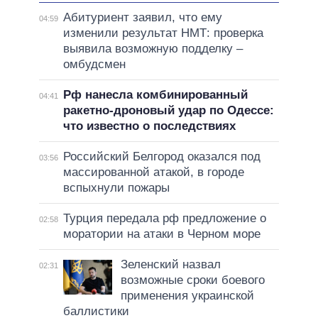
Абитуриент заявил, что ему
04:59
изменили результат НМТ: проверка
выявила возможную подделку –
омбудсмен
Рф нанесла комбинированный
04:41
ракетно-дроновый удар по Одессе:
что известно о последствиях
Российский Белгород оказался под
03:56
массированной атакой, в городе
вспыхнули пожары
Турция передала рф предложение о
02:58
моратории на атаки в Черном море
Зеленский назвал
02:31
возможные сроки боевого
применения украинской
баллистики