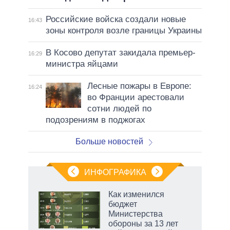
Российские войска создали новые
16:43
зоны контроля возле границы Украины
В Косово депутат закидала премьер-
16:29
министра яйцами
Лесные пожары в Европе:
16:24
во Франции арестовали
сотни людей по
подозрениям в поджогах
Больше новостей
ИНФОГРАФИКА
 5
Как изменился
го
бюджет
сть
Министерства
ВР
обороны за 13 лет