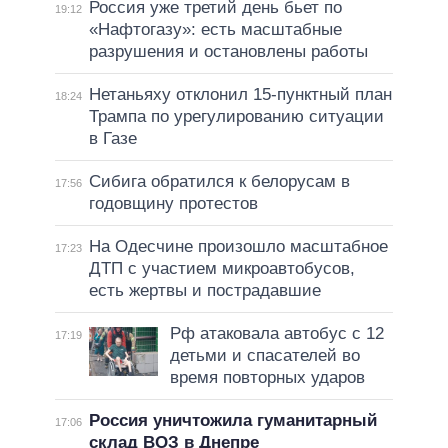
Россия уже третий день бьет по
19:12
«Нафтогазу»: есть масштабные
разрушения и остановлены работы
Нетаньяху отклонил 15-пунктный план
18:24
Трампа по урегулированию ситуации
в Газе
Сибига обратился к белорусам в
17:56
годовщину протестов
На Одесчине произошло масштабное
17:23
ДТП с участием микроавтобусов,
есть жертвы и пострадавшие
Рф атаковала автобус с 12
17:19
детьми и спасателей во
время повторных ударов
Россия уничтожила гуманитарный
17:06
склад ВОЗ в Днепре