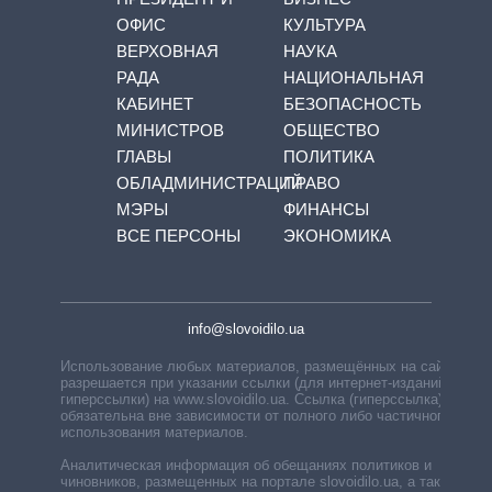
ОФИС
КУЛЬТУРА
ВЕРХОВНАЯ
НАУКА
РАДА
НАЦИОНАЛЬНАЯ
КАБИНЕТ
БЕЗОПАСНОСТЬ
МИНИСТРОВ
ОБЩЕСТВО
ГЛАВЫ
ПОЛИТИКА
ОБЛАДМИНИСТРАЦИЙ
ПРАВО
МЭРЫ
ФИНАНСЫ
ВСЕ ПЕРСОНЫ
ЭКОНОМИКА
info@slovoidilo.ua
Использование любых материалов, размещённых на сайте,
разрешается при указании ссылки (для интернет-изданий —
гиперссылки) на www.slovoidilo.ua. Ссылка (гиперссылка)
обязательна вне зависимости от полного либо частичного
использования материалов.
Аналитическая информация об обещаниях политиков и
чиновников, размещенных на портале slovoidilo.ua, а также