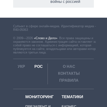
войны с россией
Субъект в сфере онлайн-медиа. Идентификатор медиа –
R40-05063
© 2009—2026
«Слово и Дело»
.
Все права защищены и
охраняются законом. Администрация сайта оставляет за
собой право не соглашаться с информацией, которая
публикуется на сайте, владельцами или авторами которой
являются третьи лица.
УКР
РОС
О НАС
КОНТАКТЫ
ПРАВИЛА
МОНИТОРИНГ
ТЕМАТИКИ
ПРЕЗИДЕНТ И
БИЗНЕС