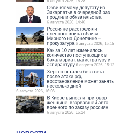
6 августа 2026, 15:28
Обвиняемому депутату из
Закарпатья в очередной раз
продлили обязательства
6 августа 2026, 14:40
Россияне расстреляли
пленного воина вблизи
Мирного на Донетчине –
прокуратура
6 августа 2026, 15:15
Как за 10 лет изменилось
количество поступающих в
бакалавриат, магистратуру и
аспирантуру
6 августа 2026, 15:12
Херсон остался без света
после атаки рф,
восстановление может занять
несколько дней
6 августа 2026, 16:03
В Киеве вынесли приговор
женщине, взорвавшей авто
военного по заказу россиян
6 августа 2026, 15:14