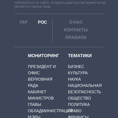
публикуется на сайте, владельцами или авторами которой
являются третьи лица.
УКР
РОС
О НАС
КОНТАКТЫ
ПРАВИЛА
МОНИТОРИНГ
ТЕМАТИКИ
ПРЕЗИДЕНТ И
БИЗНЕС
ОФИС
КУЛЬТУРА
ВЕРХОВНАЯ
НАУКА
РАДА
НАЦИОНАЛЬНАЯ
КАБИНЕТ
БЕЗОПАСНОСТЬ
МИНИСТРОВ
ОБЩЕСТВО
ГЛАВЫ
ПОЛИТИКА
ОБЛАДМИНИСТРАЦИЙ
ПРАВО
МЭРЫ
ФИНАНСЫ