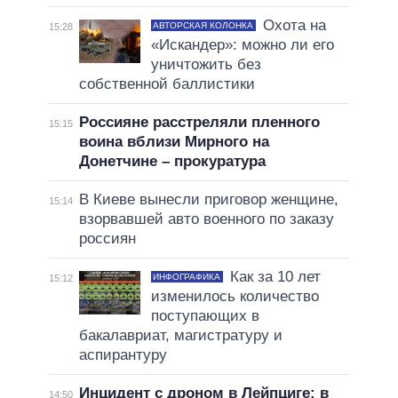
Охота на
АВТОРСКАЯ КОЛОНКА
15:28
«Искандер»: можно ли его
уничтожить без
собственной баллистики
Россияне расстреляли пленного
15:15
воина вблизи Мирного на
Донетчине – прокуратура
В Киеве вынесли приговор женщине,
15:14
взорвавшей авто военного по заказу
россиян
Как за 10 лет
ИНФОГРАФИКА
15:12
изменилось количество
поступающих в
бакалавриат, магистратуру и
аспирантуру
Инцидент с дроном в Лейпциге: в
14:50