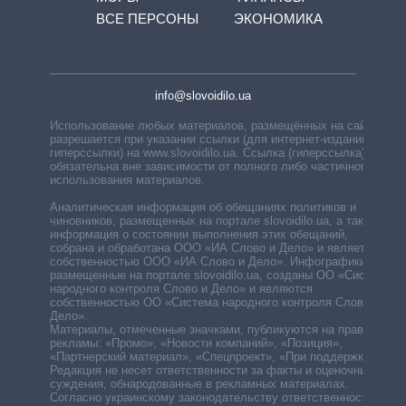
ВСЕ ПЕРСОНЫ
ЭКОНОМИКА
info@slovoidilo.ua
Использование любых материалов, размещённых на сайте,
разрешается при указании ссылки (для интернет-изданий —
гиперссылки) на www.slovoidilo.ua. Ссылка (гиперссылка)
обязательна вне зависимости от полного либо частичного
использования материалов.
Аналитическая информация об обещаниях политиков и
чиновников, размещенных на портале slovoidilo.ua, а также
информация о состоянии выполнения этих обещаний,
собрана и обработана ООО «ИА Слово и Дело» и является
собственностью ООО «ИА Слово и Дело». Инфографики,
размещенные на портале slovoidilo.ua, созданы ОО «Система
народного контроля Слово и Дело» и являются
собственностью ОО «Система народного контроля Слово и
Дело».
Материалы, отмеченные значками, публикуются на правах
рекламы: «Промо», «Новости компаний», «Позиция»,
«Партнерский материал», «Спецпроект», «При поддержке».
Редакция не несет ответственности за факты и оценочные
суждения, обнародованные в рекламных материалах.
Согласно украинскому законодательству ответственность за