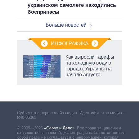
украинском самолете находились
боеприпасы
Больше новостей
ИНФОГРАФИКА
еля
Как выросли тарифы
на холодную воду в
городах Украины на
начало августа
Субъект в сфере онлайн-медиа. Идентификатор медиа –
R40-05063
© 2009—2026
«Слово и Дело»
.
Все права защищены и
охраняются законом. Администрация сайта оставляет за
собой право не соглашаться с информацией, которая