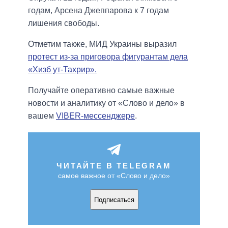
годам, Арсена Джеппарова к 7 годам
лишения свободы.
Отметим также, МИД Украины выразил
протест из-за приговора фигурантам дела
«Хизб ут-Тахрир».
Получайте оперативно самые важные
новости и аналитику от «Слово и дело» в
вашем
VIBER-мессенджере
.
ЧИТАЙТЕ В TELEGRAM
самое важное от «Слово и дело»
Подписаться