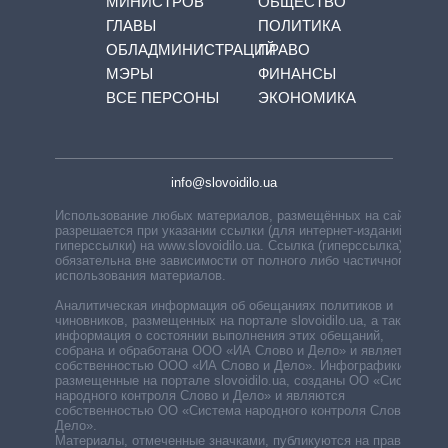
МИНИСТРОВ
ОБЩЕСТВО
ГЛАВЫ
ПОЛИТИКА
ОБЛАДМИНИСТРАЦИЙ
ПРАВО
МЭРЫ
ФИНАНСЫ
ВСЕ ПЕРСОНЫ
ЭКОНОМИКА
info@slovoidilo.ua
Использование любых материалов, размещённых на сайте,
разрешается при указании ссылки (для интернет-изданий —
гиперссылки) на www.slovoidilo.ua. Ссылка (гиперссылка)
обязательна вне зависимости от полного либо частичного
использования материалов.
Аналитическая информация об обещаниях политиков и
чиновников, размещенных на портале slovoidilo.ua, а также
информация о состоянии выполнения этих обещаний,
собрана и обработана ООО «ИА Слово и Дело» и является
собственностью ООО «ИА Слово и Дело». Инфографики,
размещенные на портале slovoidilo.ua, созданы ОО «Система
народного контроля Слово и Дело» и являются
собственностью ОО «Система народного контроля Слово и
Дело».
Материалы, отмеченные значками, публикуются на правах