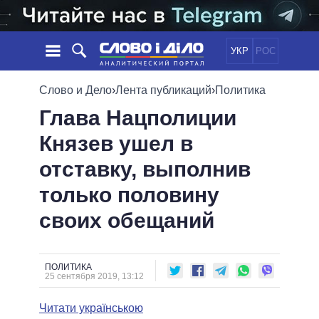
УКР
РОС
НОВОСТИ
Слово и Дело
›
Лента публикаций
›
Политика
Глава Нацполиции
ОБЕЩАНИЯ
ЛЕНТА
ПОЛИТИКА
Князев ушел в
СОБЫТИЯ
ЭКОНОМИКА
ПОЛИТИКИ
отставку, выполнив
СТАТЬИ
ОБЩЕСТВО
ИНФОГРАФИКА
МНЕНИЯ
МИР
ВСЕ ПОЛИТИКИ
только половину
ОБЗОРЫ
ПРЕЗИДЕНТ И ОФИС
своих обещаний
ВИДЕО
ДАЙДЖЕСТЫ
ВЕРХОВНАЯ РАДА
ПОДДЕРЖАТЬ
КАБИНЕТ МИНИСТРОВ
ГЛАВЫ ОБЛАДМИНИСТРАЦИЙ
ПОЛИТИКА
СРАВНЕНИЕ ПОЛИТИКОВ
25 сентября 2019, 13:12
МЭРЫ
Читати українською
ВСЕ ПЕРСОНЫ