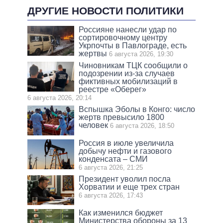
ДРУГИЕ НОВОСТИ ПОЛИТИКИ
Россияне нанесли удар по
сортировочному центру
Укрпочты в Павлограде, есть
жертвы
6 августа 2026, 19:30
Чиновникам ТЦК сообщили о
подозрении из-за случаев
фиктивных мобилизаций в
реестре «Оберег»
6 августа 2026, 20:14
Вспышка Эболы в Конго: число
жертв превысило 1800
человек
6 августа 2026, 18:50
Россия в июле увеличила
добычу нефти и газового
конденсата – СМИ
6 августа 2026, 21:25
Президент уволил посла
Хорватии и еще трех стран
6 августа 2026, 17:43
Как изменился бюджет
Министерства обороны за 13