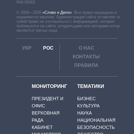
R40-05063
© 2009—2026
«Слово и Дело»
.
Все права защищены и
охраняются законом. Администрация сайта оставляет за
собой право не соглашаться с информацией, которая
публикуется на сайте, владельцами или авторами которой
являются третьи лица.
УКР
РОС
О НАС
КОНТАКТЫ
ПРАВИЛА
МОНИТОРИНГ
ТЕМАТИКИ
ПРЕЗИДЕНТ И
БИЗНЕС
ОФИС
КУЛЬТУРА
ВЕРХОВНАЯ
НАУКА
РАДА
НАЦИОНАЛЬНАЯ
КАБИНЕТ
БЕЗОПАСНОСТЬ