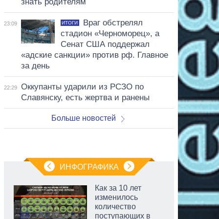
знать родителям
Враг обстрелял
ИТОГИ
23:09
стадион «Черноморец», а
Сенат США поддержал
«адские санкции» против рф. Главное
за день
Оккупанты ударили из РСЗО по
22:29
Славянску, есть жертва и ранены
Больше новостей
ИНФОГРАФИКА
Как за 10 лет
изменилось
количество
поступающих в