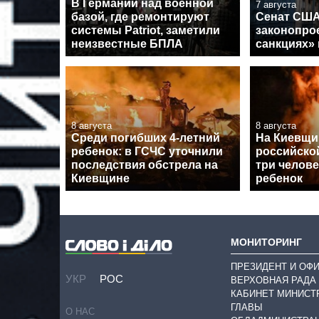
В Германии над военной
7 августа
базой, где ремонтируют
Сенат США
системы Patriot, заметили
законопрое
неизвестные БПЛА
санкциях»
8 августа
8 августа
Среди погибших 4-летний
На Киевщин
ребенок: в ГСЧС уточнили
российско
последствия обстрела на
три челове
Киевщине
ребенок
МОНИТОРИНГ
ПРЕЗИДЕНТ И ОФ
УКР
РОС
ВЕРХОВНАЯ РАДА
КАБИНЕТ МИНИСТ
ГЛАВЫ
О НАС