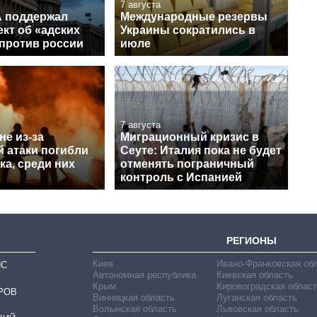
7 августа
 поддержал
Международные резервы
кт об «адских
Украины сократились в
 против россии
июле
7 августа
е из-за
Миграционный кризис в
й атаки погибли
Сеуте: Италия пока не будет
ка, среди них
отменять пограничный
контроль с Испанией
РЕГИОНЫ
Киев
Ивано-Франковская об
ИС
Автономная республика
Киевская область
Крым
Кировоградская област
РОВ
Винницкая область
Луганская область
Волынская область
Львовская область