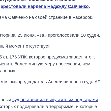
у
арестовали нардепа Надежду Савченко
.
ама Савченко на своей странице в Facebook,
торник, 25 июня, «за» проголосовали 10 судей.
ный момент отсутствует.
5 ст. 176 УПК, которое предусматривает, что к
енить более мягкую меру пресечения, чем
у норму.
ется экс-председатель Апелляционного суда АР
Сколько
йонный
суд постановил выпустить из-под стражи
картофеля
выращивали в
оторых подозревали в терроризме, и которые
Украине до и во