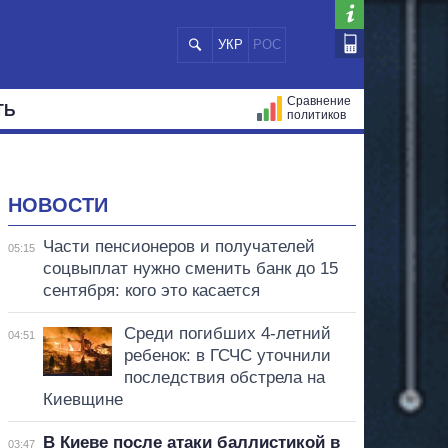
УКР
РОС
Сравнение
ТЬ
политиков
СТРАЦИЙ
МЭРЫ
ВСЕ ПЕРСОНЫ
НОВОСТИ
Части пенсионеров и получателей
05:15
соцвыплат нужно сменить банк до 15
сентября: кого это касается
Среди погибших 4-летний
04:51
ребенок: в ГСЧС уточнили
последствия обстрела на
Киевщине
В Киеве после атаки баллистикой в
03:47