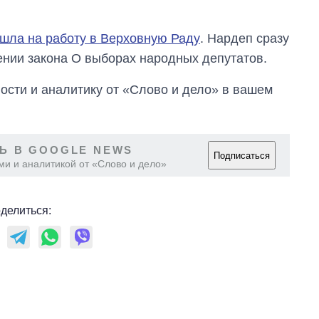
время большой
войны
шла на работу в Верховную Раду
. Нардеп сразу
ении закона О выборах народных депутатов.
сти и аналитику от «Слово и дело» в вашем
Ь В GOOGLE NEWS
Подписаться
ми и аналитикой от «Слово и дело»
делиться: