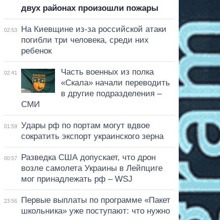
двух районах произошли пожары
На Киевщине из-за российской атаки
02:53
погибли три человека, среди них
ребенок
Часть военных из полка
02:41
«Скала» начали переводить
в другие подразделения –
СМИ
Удары рф по портам могут вдвое
01:59
сократить экспорт украинского зерна
Разведка США допускает, что дрон
00:57
возле самолета Украины в Лейпциге
мог принадлежать рф – WSJ
Первые выплаты по программе «Пакет
23:56
школьника» уже поступают: что нужно