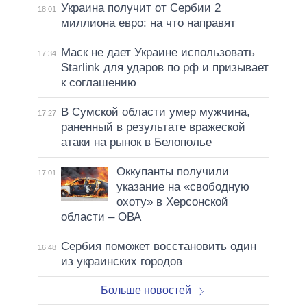
Украина получит от Сербии 2
18:01
миллиона евро: на что направят
Маск не дает Украине использовать
17:34
Starlink для ударов по рф и призывает
к соглашению
В Сумской области умер мужчина,
17:27
раненный в результате вражеской
атаки на рынок в Белополье
Оккупанты получили
17:01
указание на «свободную
охоту» в Херсонской
области – ОВА
Сербия поможет восстановить один
16:48
из украинских городов
Больше новостей