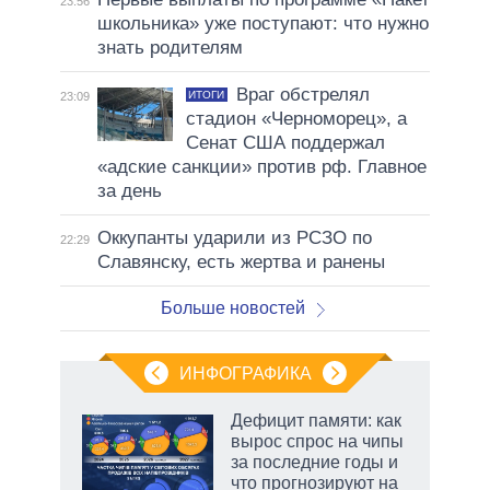
23:56
школьника» уже поступают: что нужно
знать родителям
Враг обстрелял
ИТОГИ
23:09
стадион «Черноморец», а
Сенат США поддержал
«адские санкции» против рф. Главное
за день
Оккупанты ударили из РСЗО по
22:29
Славянску, есть жертва и ранены
Больше новостей
ИНФОГРАФИКА
Дефицит памяти: как
вырос спрос на чипы
не за
за последние годы и
асть
что прогнозируют на