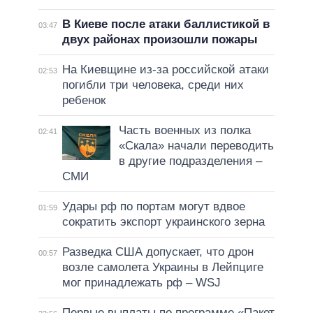
В Киеве после атаки баллистикой в
03:47
двух районах произошли пожары
На Киевщине из-за российской атаки
02:53
погибли три человека, среди них
ребенок
Часть военных из полка
02:41
«Скала» начали переводить
в другие подразделения –
СМИ
Удары рф по портам могут вдвое
01:59
сократить экспорт украинского зерна
Разведка США допускает, что дрон
00:57
возле самолета Украины в Лейпциге
мог принадлежать рф – WSJ
Первые выплаты по программе «Пакет