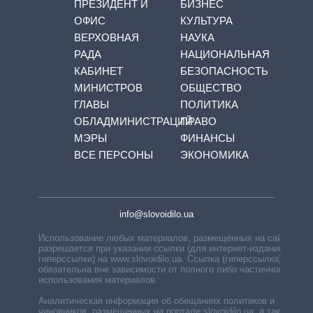
ПРЕЗИДЕНТ И
БИЗНЕС
ОФИС
КУЛЬТУРА
ВЕРХОВНАЯ
НАУКА
РАДА
НАЦИОНАЛЬНАЯ
КАБИНЕТ
БЕЗОПАСНОСТЬ
МИНИСТРОВ
ОБЩЕСТВО
ГЛАВЫ
ПОЛИТИКА
ОБЛАДМИНИСТРАЦИЙ
ПРАВО
МЭРЫ
ФИНАНСЫ
ВСЕ ПЕРСОНЫ
ЭКОНОМИКА
info@slovoidilo.ua
Использование любых материалов, размещённых на сайте,
разрешается при указании ссылки (для интернет-изданий —
гиперссылки) на www.slovoidilo.ua. Ссылка (гиперссылка)
обязательна вне зависимости от полного либо частичного
использования материалов.
Аналитическая информация об обещаниях политиков и
чиновников, размещенных на портале slovoidilo.ua, а также