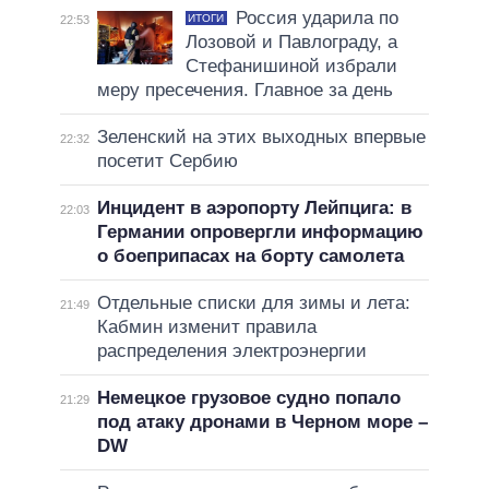
Россия ударила по
ИТОГИ
22:53
Лозовой и Павлограду, а
Стефанишиной избрали
меру пресечения. Главное за день
Зеленский на этих выходных впервые
22:32
посетит Сербию
Инцидент в аэропорту Лейпцига: в
22:03
Германии опровергли информацию
о боеприпасах на борту самолета
Отдельные списки для зимы и лета:
21:49
Кабмин изменит правила
распределения электроэнергии
Немецкое грузовое судно попало
21:29
под атаку дронами в Черном море –
DW