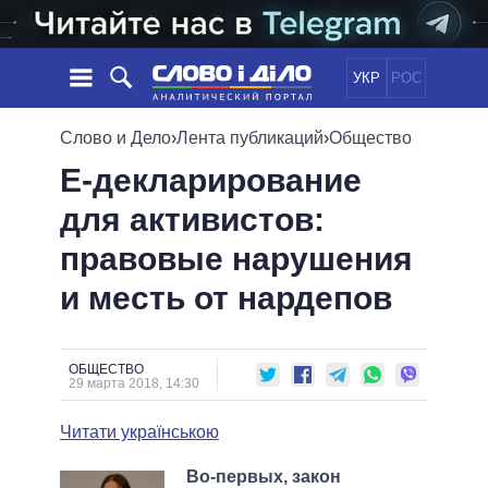
УКР
РОС
НОВОСТИ
Слово и Дело
›
Лента публикаций
›
Общество
Е-декларирование
ОБЕЩАНИЯ
ЛЕНТА
ПОЛИТИКА
для активистов:
СОБЫТИЯ
ЭКОНОМИКА
ПОЛИТИКИ
правовые нарушения
СТАТЬИ
ОБЩЕСТВО
ИНФОГРАФИКА
МНЕНИЯ
МИР
ВСЕ ПОЛИТИКИ
и месть от нардепов
ОБЗОРЫ
ПРЕЗИДЕНТ И ОФИС
ВИДЕО
ДАЙДЖЕСТЫ
ВЕРХОВНАЯ РАДА
ОБЩЕСТВО
ПОДДЕРЖАТЬ
КАБИНЕТ МИНИСТРОВ
29 марта 2018, 14:30
ГЛАВЫ ОБЛАДМИНИСТРАЦИЙ
СРАВНЕНИЕ ПОЛИТИКОВ
Читати українською
МЭРЫ
ВСЕ ПЕРСОНЫ
Во-первых, закон