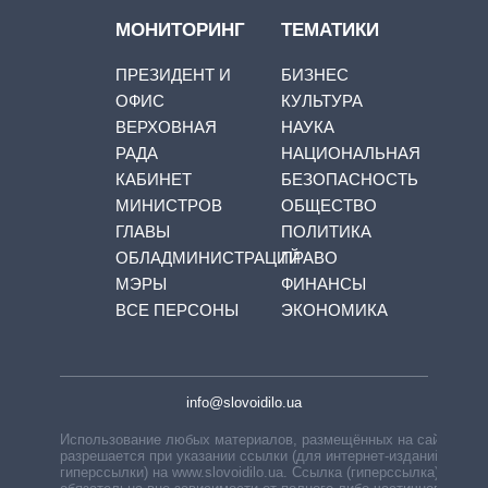
МОНИТОРИНГ
ТЕМАТИКИ
ПРЕЗИДЕНТ И
БИЗНЕС
ОФИС
КУЛЬТУРА
ВЕРХОВНАЯ
НАУКА
РАДА
НАЦИОНАЛЬНАЯ
КАБИНЕТ
БЕЗОПАСНОСТЬ
МИНИСТРОВ
ОБЩЕСТВО
ГЛАВЫ
ПОЛИТИКА
ОБЛАДМИНИСТРАЦИЙ
ПРАВО
МЭРЫ
ФИНАНСЫ
ВСЕ ПЕРСОНЫ
ЭКОНОМИКА
info@slovoidilo.ua
Использование любых материалов, размещённых на сайте,
разрешается при указании ссылки (для интернет-изданий —
гиперссылки) на www.slovoidilo.ua. Ссылка (гиперссылка)