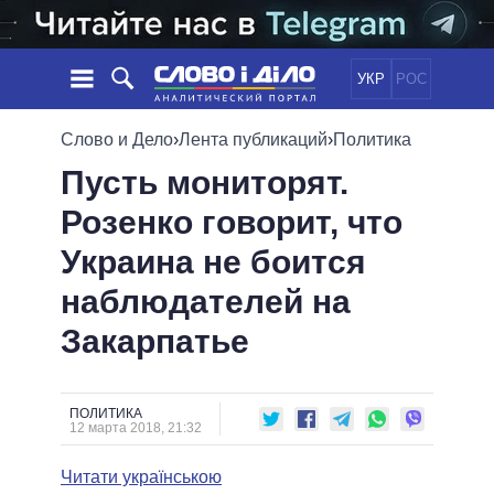
УКР
РОС
НОВОСТИ
Слово и Дело
›
Лента публикаций
›
Политика
Пусть мониторят.
ОБЕЩАНИЯ
ЛЕНТА
ПОЛИТИКА
Розенко говорит, что
СОБЫТИЯ
ЭКОНОМИКА
ПОЛИТИКИ
Украина не боится
СТАТЬИ
ОБЩЕСТВО
ИНФОГРАФИКА
МНЕНИЯ
МИР
ВСЕ ПОЛИТИКИ
наблюдателей на
ОБЗОРЫ
ПРЕЗИДЕНТ И ОФИС
Закарпатье
ВИДЕО
ДАЙДЖЕСТЫ
ВЕРХОВНАЯ РАДА
ПОДДЕРЖАТЬ
КАБИНЕТ МИНИСТРОВ
ГЛАВЫ ОБЛАДМИНИСТРАЦИЙ
ПОЛИТИКА
СРАВНЕНИЕ ПОЛИТИКОВ
12 марта 2018, 21:32
МЭРЫ
Читати українською
ВСЕ ПЕРСОНЫ