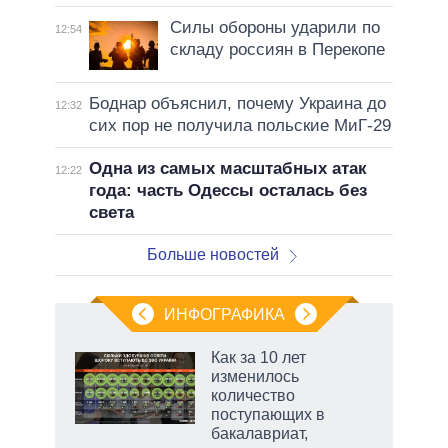
Силы обороны ударили по
12:54
складу россиян в Перекопе
Боднар объяснил, почему Украина до
12:32
сих пор не получила польские МиГ-29
Одна из самых масштабных атак
12:22
года: часть Одессы осталась без
света
Больше новостей
ИНФОГРАФИКА
еля
Как за 10 лет
изменилось
количество
поступающих в
бакалавриат,