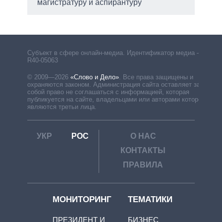
магистратуру и аспирантуру
Субъект в сфере онлайн-медиа. Идентификатор медиа –
R40-05063
© 2009—2026
«Слово и Дело»
.
Все права защищены и
охраняются законом. Администрация сайта оставляет за
собой право не соглашаться с информацией, которая
публикуется на сайте, владельцами или авторами которой
являются третьи лица.
УКР
РОС
О НАС
КОНТАКТЫ
ПРАВИЛА
МОНИТОРИНГ
ТЕМАТИКИ
ПРЕЗИДЕНТ И
БИЗНЕС