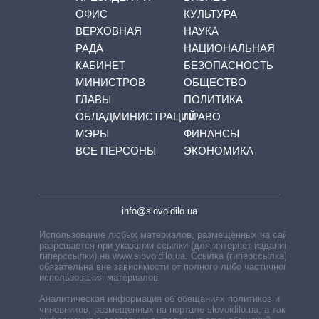
ОФИС
КУЛЬТУРА
ВЕРХОВНАЯ
НАУКА
РАДА
НАЦИОНАЛЬНАЯ
КАБИНЕТ
БЕЗОПАСНОСТЬ
МИНИСТРОВ
ОБЩЕСТВО
ГЛАВЫ
ПОЛИТИКА
ОБЛАДМИНИСТРАЦИЙ
ПРАВО
МЭРЫ
ФИНАНСЫ
ВСЕ ПЕРСОНЫ
ЭКОНОМИКА
info@slovoidilo.ua
Использование любых материалов, размещённых на сайте,
разрешается при указании ссылки (для интернет-изданий —
гиперссылки) на www.slovoidilo.ua. Ссылка (гиперссылка)
обязательна вне зависимости от полного либо частичного
использования материалов.
Аналитическая информация об обещаниях политиков и
чиновников, размещенных на портале slovoidilo.ua, а также