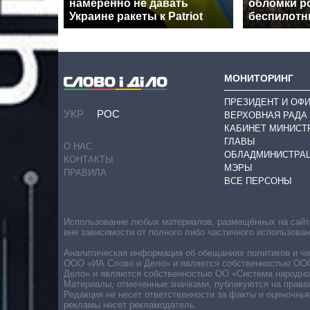
намеренно не давать
обломки р
Украине ракеты к Patriot
беспилотн
МОНИТОРИНГ
ПРЕЗИДЕНТ И ОФ
УКР
РОС
ВЕРХОВНАЯ РАДА
КАБИНЕТ МИНИСТ
ГЛАВЫ
О НАС
ОБЛАДМИНИСТРА
КОНТАКТЫ
МЭРЫ
ПРАВИЛА
ВСЕ ПЕРСОНЫ
Использование любых материалов, размещённых на сайте,
вне зависимости от полного либо частичного использова
Аналитическая информация об обещаниях политиков и чин
ООО «ИА Слово и Дело» и является собственностью ООО 
Дело» и являются собственностью ОО «Система народног
Материалы, отмеченные значками, публикуются на права
Редакция не несет ответственности за факты и оценочны
рекламы несет рекламодатель.