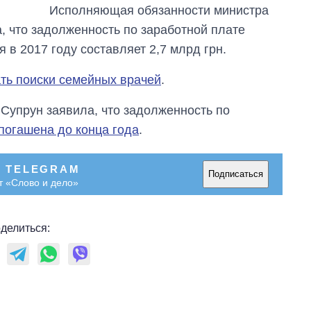
Исполняющая обязанности министра
городах Украины
на начало августа
, что задолженность по заработной плате
в 2017 году составляет 2,7 млрд грн.
ть поиски семейных врачей
.
 Супрун заявила, что задолженность по
 погашена до конца года
.
В TELEGRAM
Подписаться
т «Слово и дело»
делиться: