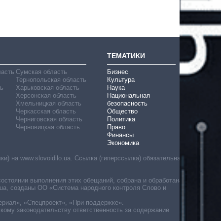
ТЕМАТИКИ
ласть
Сумская область
Бизнес
Тернопольская область
Культура
ь
Харьковская область
Наука
Херсонская область
Национальная
Хмельницкая область
безопасность
Черкасская область
Общество
Черниговская область
Политика
Черновицкая область
Право
Финансы
Экономика
) на www.slovoidilo.ua. Ссылка (гиперссылка) обязательна
состоянии выполнения этих обещаний, собрана и обработана
ua, созданы ОО «Система народного контроля Слово и
ериал», «Спецпроект», «При поддержке».
скому законодательству ответственность за содержание