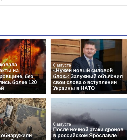
аковала
6 августа
екты на
«Нужен новый силовой
ровщине, без
блок»: Залужный объяснил
лись более 120
свои слова о вступлении
ей
Украины в НАТО
6 августа
После ночной атаки дронов
 обнаружили
в российском Ярославле