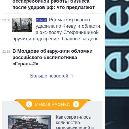
бесперебойной работы бизнеса
после ударов рф: что предлагают
Рф массированно
ИТОГИ
23:00
ударила по Киеву и области,
а экс-послу Стефанишиной
вручили подозрение. Главное за день
В Молдове обнаружили обломки
22:18
российского беспилотника
«Герань-2»
Больше новостей
ИНФОГРАФИКА
Как сократилось
количество
медучреждений в