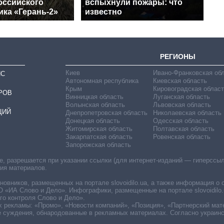
оссийского
вспыхнули пожары: что
ика «Герань-2»
известно
РЕГИОНЫ
Киев
Ивано-Франковская об
ИС
Автономная республика
Киевская область
Крым
Кировоградская област
РОВ
Винницкая область
Луганская область
Волынская область
Львовская область
ЦИЙ
Днепропетровская область
Николаевская область
Донецкая область
Одесская область
Житомирская область
Полтавская область
Закарпатская область
Ровенская область
Запорожская область
 разрешается при указании ссылки (для интернет-изданий — гиперссылки
ния материалов.
овников, размещенных на портале slovoidilo.ua, а также информация о 
«ИА Слово и Дело». Инфографики, размещенные на портале slovoidilo.
о контроля Слово и Дело».
х рекламы: «Промо», «Новости компаний», «Позиция», «Партнерский мат
е суждения, обнародованные в рекламных материалах. Согласно украин