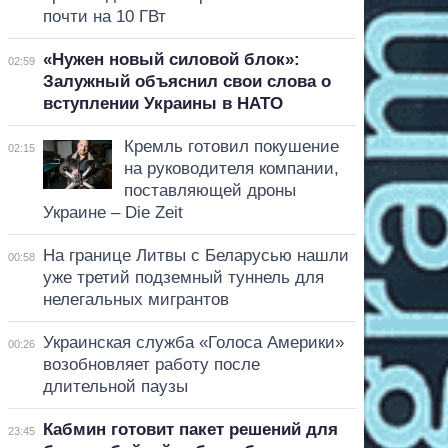
почти на 10 ГВт
«Нужен новый силовой блок»:
02:59
Залужный объяснил свои слова о
вступлении Украины в НАТО
Кремль готовил покушение
02:15
на руководителя компании,
поставляющей дроны
Украине – Die Zeit
На границе Литвы с Беларусью нашли
00:58
уже третий подземный туннель для
нелегальных мигрантов
Украинская служба «Голоса Америки»
00:26
возобновляет работу после
длительной паузы
Кабмин готовит пакет решений для
23:45