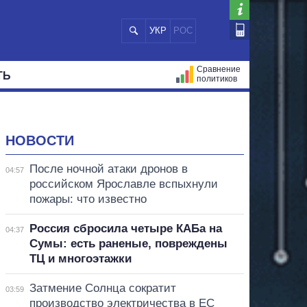
УКР
РОС
Сравнение
ТЬ
политиков
СТРАЦИЙ
МЭРЫ
ВСЕ ПЕРСОНЫ
НОВОСТИ
После ночной атаки дронов в
04:57
российском Ярославле вспыхнули
пожары: что известно
Россия сбросила четыре КАБа на
04:37
Сумы: есть раненые, повреждены
ТЦ и многоэтажки
Затмение Солнца сократит
03:59
производство электричества в ЕС