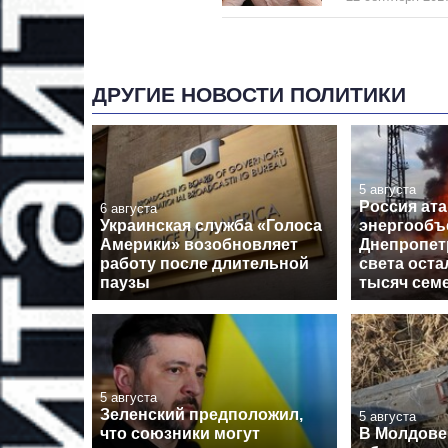
ДРУГИЕ НОВОСТИ ПОЛИТИКИ
5 августа
Россия ат
6 августа
Украинская служба «Голоса
энергообъ
Америки» возобновляет
Днепропет
работу после длительной
света оста
паузы
тысяч сем
5 августа
Зеленский предположил,
5 августа
что союзники могут
В Молдове