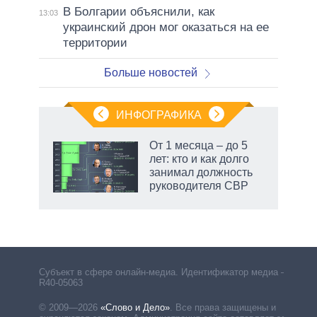
В Болгарии объяснили, как
13:03
украинский дрон мог оказаться на ее
территории
Больше новостей
ИНФОГРАФИКА
От 1 месяца – до 5
лет: кто и как долго
занимал должность
ет
руководителя СВР
маги
Субъект в сфере онлайн-медиа. Идентификатор медиа –
R40-05063
© 2009—2026
«Слово и Дело»
.
Все права защищены и