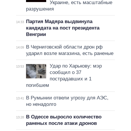
Украине, есть масштабные
разрушения
Партия Мадяра выдвинула
14:33
кандидата на пост президента
Венгрии
В Черниговской области дрон рф
14:09
ударил возле магазина, есть раненые
Удар по Харькову: мэр
13:53
сообщил о 37
пострадавших и 1
погибшем
В Румынии отвели угрозу для АЭС,
13:41
но ненадолго
В Одессе выросло количество
13:28
раненых после атаки дронов