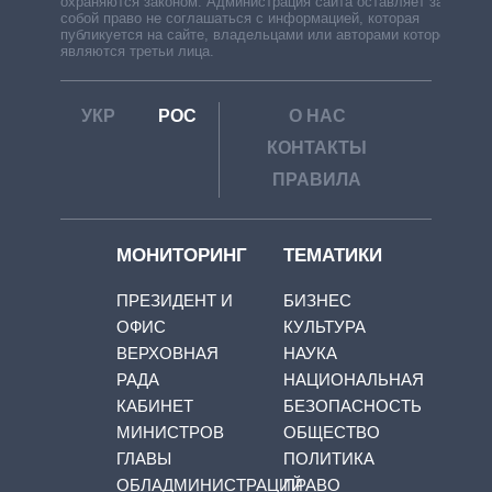
охраняются законом. Администрация сайта оставляет за
собой право не соглашаться с информацией, которая
публикуется на сайте, владельцами или авторами которой
являются третьи лица.
УКР
РОС
О НАС
КОНТАКТЫ
ПРАВИЛА
МОНИТОРИНГ
ТЕМАТИКИ
ПРЕЗИДЕНТ И
БИЗНЕС
ОФИС
КУЛЬТУРА
ВЕРХОВНАЯ
НАУКА
РАДА
НАЦИОНАЛЬНАЯ
КАБИНЕТ
БЕЗОПАСНОСТЬ
МИНИСТРОВ
ОБЩЕСТВО
ГЛАВЫ
ПОЛИТИКА
ОБЛАДМИНИСТРАЦИЙ
ПРАВО