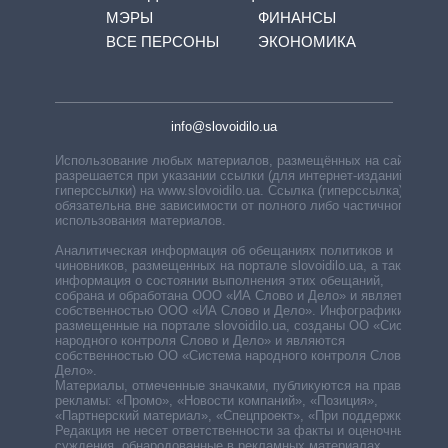
МЭРЫ
ФИНАНСЫ
ВСЕ ПЕРСОНЫ
ЭКОНОМИКА
info@slovoidilo.ua
Использование любых материалов, размещённых на сайте,
разрешается при указании ссылки (для интернет-изданий —
гиперссылки) на www.slovoidilo.ua. Ссылка (гиперссылка)
обязательна вне зависимости от полного либо частичного
использования материалов.
Аналитическая информация об обещаниях политиков и
чиновников, размещенных на портале slovoidilo.ua, а также
информация о состоянии выполнения этих обещаний,
собрана и обработана ООО «ИА Слово и Дело» и является
собственностью ООО «ИА Слово и Дело». Инфографики,
размещенные на портале slovoidilo.ua, созданы ОО «Система
народного контроля Слово и Дело» и являются
собственностью ОО «Система народного контроля Слово и
Дело».
Материалы, отмеченные значками, публикуются на правах
рекламы: «Промо», «Новости компаний», «Позиция»,
«Партнерский материал», «Спецпроект», «При поддержке».
Редакция не несет ответственности за факты и оценочные
суждения, обнародованные в рекламных материалах.