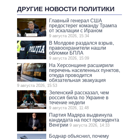
ДРУГИЕ НОВОСТИ ПОЛИТИКИ
Главный генерал США
предостерег команду Трампа
от эскалации с Ираном
9 августа 2026, 15:34
В Молдове раздался взрыв,
правоохранители нашли
обломки БПЛА
9 августа 2026, 15:09
На Херсонщине расширили
перечень населенных пунктов,
откуда проводится
обязательная эвакуация
9 августа 2026, 15:53
Зеленский рассказал, чем
россия била по Украине в
течение недели
9 августа 2026, 11:48
Партия Мадяра выдвинула
кандидата на пост президента
Венгрии
9 августа 2026, 14:33
Боднар объяснил, почему