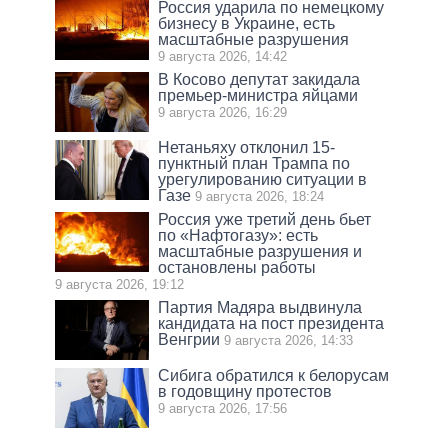
Россия ударила по немецкому
бизнесу в Украине, есть
масштабные разрушения
9 августа 2026, 14:42
В Косово депутат закидала
премьер-министра яйцами
9 августа 2026, 16:29
Нетаньяху отклонил 15-
пунктный план Трампа по
урегулированию ситуации в
Газе
9 августа 2026, 18:24
Россия уже третий день бьет
по «Нафтогазу»: есть
масштабные разрушения и
остановлены работы
9 августа 2026, 19:12
Партия Мадяра выдвинула
кандидата на пост президента
Венгрии
9 августа 2026, 14:33
Сибига обратился к белорусам
в годовщину протестов
9 августа 2026, 17:56