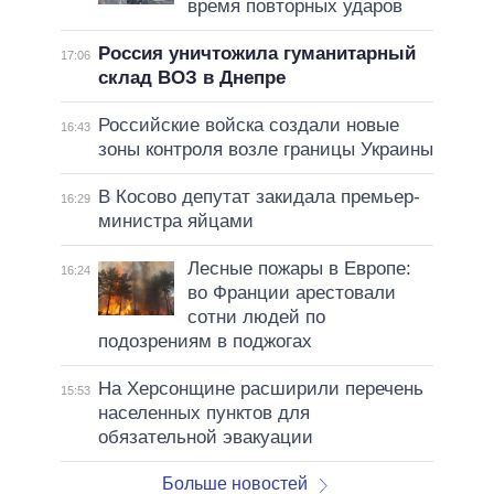
время повторных ударов
Россия уничтожила гуманитарный
17:06
склад ВОЗ в Днепре
Российские войска создали новые
16:43
зоны контроля возле границы Украины
В Косово депутат закидала премьер-
16:29
министра яйцами
Лесные пожары в Европе:
16:24
во Франции арестовали
сотни людей по
подозрениям в поджогах
На Херсонщине расширили перечень
15:53
населенных пунктов для
обязательной эвакуации
Больше новостей