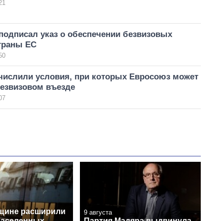
21
подписал указ о обеспечении безвизовых
траны ЕС
50
числили условия, при которых Евросоюз может
безвизовом въезде
07
щине расширили
9 августа
населенных
Партия Мадяра выдвинула