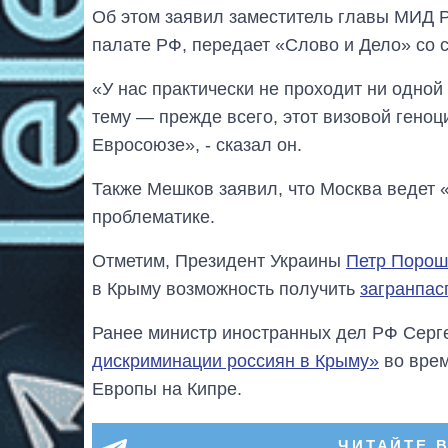
Об этом заявил заместитель главы МИД 
палате РФ, передает «Слово и Дело» со 
«У нас практически не проходит ни одной
тему — прежде всего, этот визовой геноц
Евросоюзе», - сказал он.
Также Мешков заявил, что Москва ведет 
проблематике.
Отметим, Президент Украины
Петр Порош
в Крыму возможность получить
загранпас
Ранее министр иностранных дел РФ Серг
дискриминации россиян в Крыму»
во врем
Европы на Кипре.
ЧИТАЙТЕ 