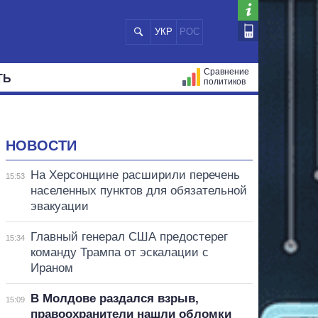
УКР
РОС
Сравнение
ТЬ
политиков
СТРАЦИЙ
МЭРЫ
ВСЕ ПЕРСОНЫ
НОВОСТИ
На Херсонщине расширили перечень
15:53
населенных пунктов для обязательной
эвакуации
Главный генерал США предостерег
15:34
команду Трампа от эскалации с
Ираном
В Молдове раздался взрыв,
15:09
правоохранители нашли обломки