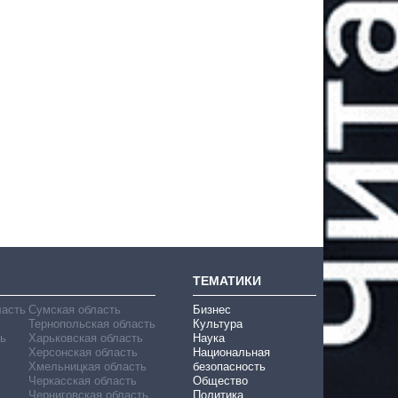
ТЕМАТИКИ
ласть
Сумская область
Бизнес
Тернопольская область
Культура
ь
Харьковская область
Наука
Херсонская область
Национальная
Хмельницкая область
безопасность
Черкасская область
Общество
Черниговская область
Политика