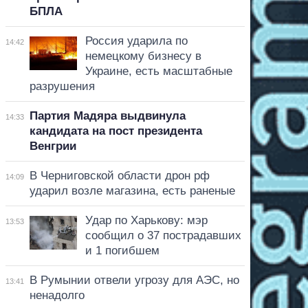
БПЛА
Россия ударила по
14:42
немецкому бизнесу в
Украине, есть масштабные
разрушения
Партия Мадяра выдвинула
14:33
кандидата на пост президента
Венгрии
В Черниговской области дрон рф
14:09
ударил возле магазина, есть раненые
Удар по Харькову: мэр
13:53
сообщил о 37 пострадавших
и 1 погибшем
В Румынии отвели угрозу для АЭС, но
13:41
ненадолго