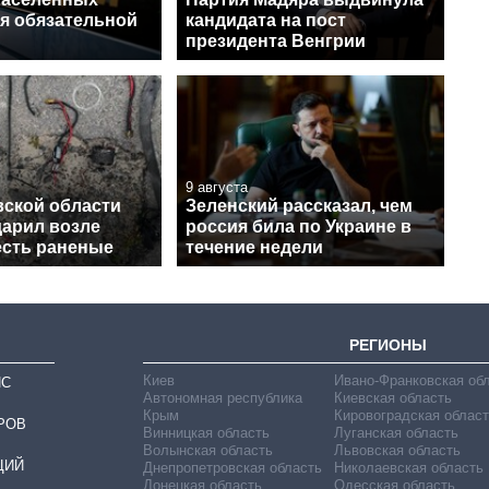
ля обязательной
кандидата на пост
президента Венгрии
9 августа
вской области
Зеленский рассказал, чем
дарил возле
россия била по Украине в
есть раненые
течение недели
РЕГИОНЫ
Киев
Ивано-Франковская об
ИС
Автономная республика
Киевская область
Крым
Кировоградская област
РОВ
Винницкая область
Луганская область
Волынская область
Львовская область
ЦИЙ
Днепропетровская область
Николаевская область
Донецкая область
Одесская область