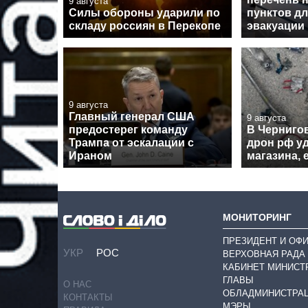
9 августа
Силы обороны ударили по
пунктов д
складу россиян в Перекопе
эвакуации
9 августа
Главный генерал США
9 августа
предостерег команду
В Черниго
Трампа от эскалации с
дрон рф у
Ираном
магазина, 
МОНИТОРИНГ
ПРЕЗИДЕНТ И ОФ
УКР
РОС
ВЕРХОВНАЯ РАДА
КАБИНЕТ МИНИСТ
ГЛАВЫ
О НАС
ОБЛАДМИНИСТРА
КОНТАКТЫ
МЭРЫ