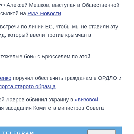
РФ Алексей Мешков, выступая в Общественной
ссылкой на
РИА Новости
.
 встречи по линии ЕС, чтобы мы не ставили эту
ид, который ввели против крымчан в
«тяжелые бои» с Брюсселем по этой
енко
поручил обеспечить гражданам в ОРДЛО и
порта старого образца
.
Дефицит памяти:
как вырос спрос
ей Лавров обвинил Украину в
«визовой
на чипы за
последние годы и
я заседания Комитета министров Совета
что прогнозируют
на 2027-й
В TELEGRAM