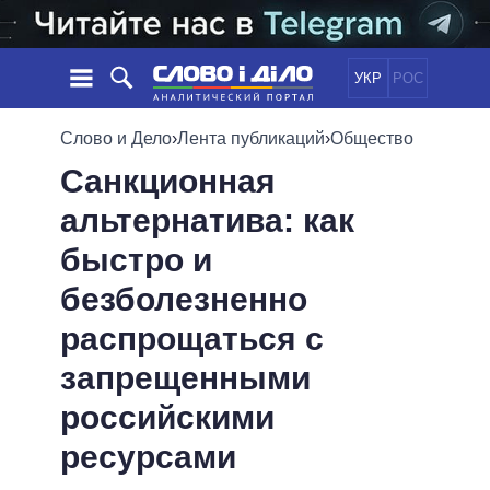
УКР
РОС
НОВОСТИ
Слово и Дело
›
Лента публикаций
›
Общество
Санкционная
ОБЕЩАНИЯ
ЛЕНТА
ПОЛИТИКА
альтернатива: как
СОБЫТИЯ
ЭКОНОМИКА
ПОЛИТИКИ
быстро и
СТАТЬИ
ОБЩЕСТВО
ИНФОГРАФИКА
МНЕНИЯ
МИР
ВСЕ ПОЛИТИКИ
безболезненно
ОБЗОРЫ
ПРЕЗИДЕНТ И ОФИС
распрощаться с
ВИДЕО
ДАЙДЖЕСТЫ
ВЕРХОВНАЯ РАДА
запрещенными
ПОДДЕРЖАТЬ
КАБИНЕТ МИНИСТРОВ
российскими
ГЛАВЫ ОБЛАДМИНИСТРАЦИЙ
СРАВНЕНИЕ ПОЛИТИКОВ
МЭРЫ
ресурсами
ВСЕ ПЕРСОНЫ