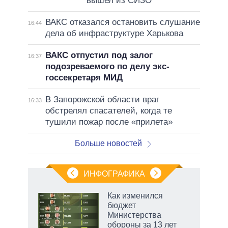
вышел из СИЗО
ВАКС отказался остановить слушание
16:44
дела об инфраструктуре Харькова
ВАКС отпустил под залог
16:37
подозреваемого по делу экс-
госсекретаря МИД
В Запорожской области враг
16:33
обстрелял спасателей, когда те
тушили пожар после «прилета»
Больше новостей
ИНФОГРАФИКА
Как изменился
бюджет
не за
Министерства
асть
обороны за 13 лет