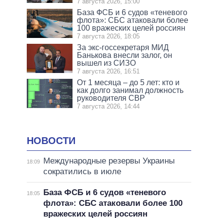
7 августа 2026, 15:00
База ФСБ и 6 судов «теневого
флота»: СБС атаковали более
100 вражеских целей россиян
7 августа 2026, 18:05
За экс-госсекретаря МИД
Банькова внесли залог, он
вышел из СИЗО
7 августа 2026, 16:51
От 1 месяца – до 5 лет: кто и
как долго занимал должность
руководителя СВР
7 августа 2026, 14:44
НОВОСТИ
Международные резервы Украины
18:09
сократились в июле
База ФСБ и 6 судов «теневого
18:05
флота»: СБС атаковали более 100
вражеских целей россиян