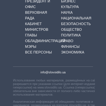
ПРЕЗИДЕНТ И
БИЗНЕС
ОФИС
КУЛЬТУРА
ВЕРХОВНАЯ
НАУКА
РАДА
НАЦИОНАЛЬНАЯ
КАБИНЕТ
БЕЗОПАСНОСТЬ
МИНИСТРОВ
ОБЩЕСТВО
ГЛАВЫ
ПОЛИТИКА
ОБЛАДМИНИСТРАЦИЙ
ПРАВО
МЭРЫ
ФИНАНСЫ
ВСЕ ПЕРСОНЫ
ЭКОНОМИКА
info@slovoidilo.ua
Использование любых материалов, размещённых на сайте,
разрешается при указании ссылки (для интернет-изданий —
гиперссылки) на www.slovoidilo.ua. Ссылка (гиперссылка)
обязательна вне зависимости от полного либо частичного
использования материалов.
Аналитическая информация об обещаниях политиков и
чиновников, размещенных на портале slovoidilo.ua, а также