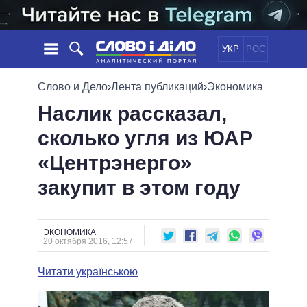
УКР
РОС
НОВОСТИ
Слово и Дело
›
Лента публикаций
›
Экономика
Наслик рассказал,
ОБЕЩАНИЯ
ЛЕНТА
ПОЛИТИКА
сколько угля из ЮАР
СОБЫТИЯ
ЭКОНОМИКА
ПОЛИТИКИ
«Центрэнерго»
СТАТЬИ
ОБЩЕСТВО
ИНФОГРАФИКА
МНЕНИЯ
МИР
ВСЕ ПОЛИТИКИ
закупит в этом году
ОБЗОРЫ
ПРЕЗИДЕНТ И ОФИС
ВИДЕО
ДАЙДЖЕСТЫ
ВЕРХОВНАЯ РАДА
ЭКОНОМИКА
ПОДДЕРЖАТЬ
КАБИНЕТ МИНИСТРОВ
20 октября 2016, 12:57
ГЛАВЫ ОБЛАДМИНИСТРАЦИЙ
СРАВНЕНИЕ ПОЛИТИКОВ
Читати українською
МЭРЫ
ВСЕ ПЕРСОНЫ