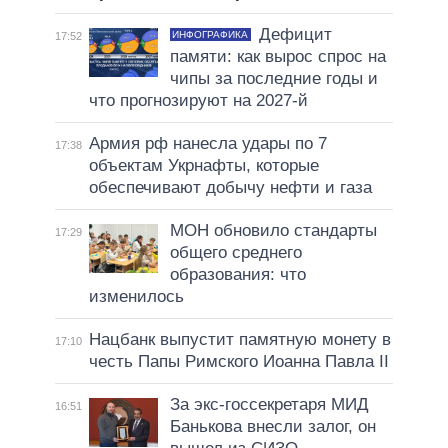
Дефицит
ИНФОГРАФИКА
17:52
памяти: как вырос спрос на
чипы за последние годы и
что прогнозируют на 2027-й
Армия рф нанесла удары по 7
17:38
объектам Укрнафты, которые
обеспечивают добычу нефти и газа
МОН обновило стандарты
17:29
общего среднего
образования: что
изменилось
Нацбанк выпустит памятную монету в
17:10
честь Папы Римского Иоанна Павла II
За экс-госсекретаря МИД
16:51
Банькова внесли залог, он