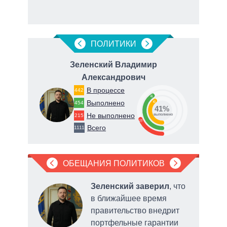
рф
ПОЛИТИКИ
вна
Зеленский Владимир
Александрович
В процессе
442
41
Выполнено
40
454
о
41%
Не выполнено
215
выполнено
19
Всего
1111
ОБЕЩАНИЯ ПОЛИТИКОВ
ла
Зеленский заверил
, что
рку
в ближайшее время
правительство внедрит
нии
портфельные гарантии