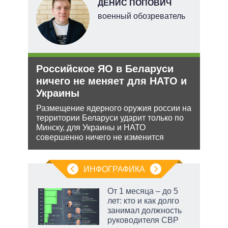
ДЕНИС ПОПОВИЧ
военный обозреватель
тий
и
Российское ЯО в Беларуси
Орд
уси
ничего не меняет для НАТО и
под
–
Украины
Юрид
МУС 
Размещение ядерного оружия россии на
проп
территории Беларуси ударит только по
жной
инфо
Минску, для Украины и НАТО
а
совершенно ничего не изменится
анк и
ИНФОГРАФИКА
От 1 месяца – до 5
лет: кто и как долго
занимал должность
руководителя СВР