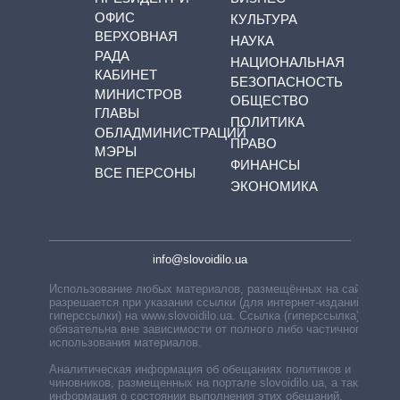
ОФИС
КУЛЬТУРА
ВЕРХОВНАЯ
НАУКА
РАДА
НАЦИОНАЛЬНАЯ
КАБИНЕТ
БЕЗОПАСНОСТЬ
МИНИСТРОВ
ОБЩЕСТВО
ГЛАВЫ
ПОЛИТИКА
ОБЛАДМИНИСТРАЦИЙ
ПРАВО
МЭРЫ
ФИНАНСЫ
ВСЕ ПЕРСОНЫ
ЭКОНОМИКА
info@slovoidilo.ua
Использование любых материалов, размещённых на сайте,
разрешается при указании ссылки (для интернет-изданий —
гиперссылки) на www.slovoidilo.ua. Ссылка (гиперссылка)
обязательна вне зависимости от полного либо частичного
использования материалов.
Аналитическая информация об обещаниях политиков и
чиновников, размещенных на портале slovoidilo.ua, а также
информация о состоянии выполнения этих обещаний,