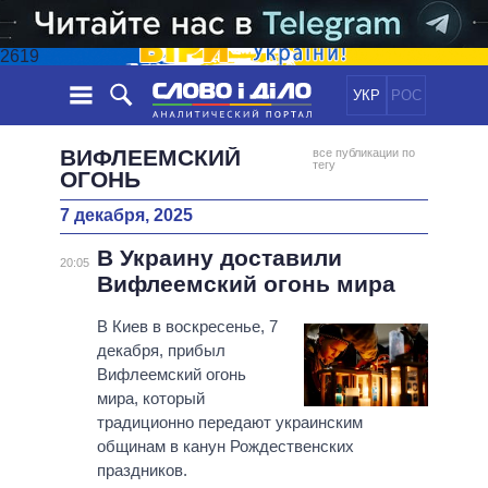
2619
УКР
РОС
НОВОСТИ
ВИФЛЕЕМСКИЙ
все публикации по
тегу
ОГОНЬ
ОБЕЩАНИЯ
ЛЕНТА
ПОЛИТИКА
7 декабря, 2025
СОБЫТИЯ
ЭКОНОМИКА
ПОЛИТИКИ
В Украину доставили
20:05
СТАТЬИ
ОБЩЕСТВО
Вифлеемский огонь мира
ИНФОГРАФИКА
МНЕНИЯ
МИР
ВСЕ ПОЛИТИКИ
В Киев в воскресенье, 7
ОБЗОРЫ
ПРЕЗИДЕНТ И ОФИС
ВИДЕО
декабря, прибыл
ДАЙДЖЕСТЫ
ВЕРХОВНАЯ РАДА
Вифлеемский огонь
ПОДДЕРЖАТЬ
КАБИНЕТ МИНИСТРОВ
мира, который
традиционно передают украинским
ГЛАВЫ ОБЛАДМИНИСТРАЦИЙ
СРАВНЕНИЕ ПОЛИТИКОВ
общинам в канун Рождественских
МЭРЫ
праздников.