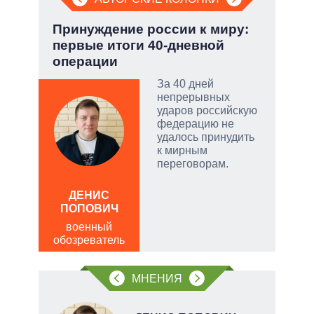
.
Принуждение россии к миру:
Зел
первые итоги 40-дневной
Кол
операции
ы:
За 40 дней
а
непрерывных
е
ударов российскую
а –
федерацию не
удалось принудить
.
к мирным
ла
переговорам.
ЛЕО
, а
ДЕНИС
пол
чаще
ПОПОВИЧ
обо
яжном
военный
обозреватель
МНЕНИЯ