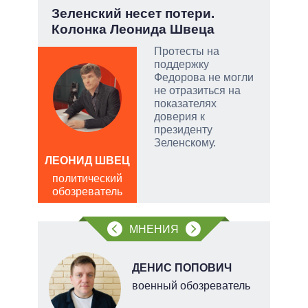
у:
Зеленский несет потери.
Июл
Колонка Леонида Швеца
Кол
Протесты на
поддержку
Федорова не могли
не отразиться на
скую
показателях
доверия к
дить
президенту
Зеленскому.
ЛЕОНИД ШВЕЦ
ЛЕО
политический
пол
обозреватель
обо
МНЕНИЯ
ДЕНИС ПОПОВИЧ
военный обозреватель