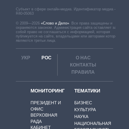
Субъект в сфере онлайн-медиа. Идентификатор медиа –
R40-05063
© 2009—2026
«Слово и Дело»
.
Все права защищены и
охраняются законом. Администрация сайта оставляет за
собой право не соглашаться с информацией, которая
публикуется на сайте, владельцами или авторами которой
являются третьи лица.
УКР
РОС
О НАС
КОНТАКТЫ
ПРАВИЛА
МОНИТОРИНГ
ТЕМАТИКИ
ПРЕЗИДЕНТ И
БИЗНЕС
ОФИС
КУЛЬТУРА
ВЕРХОВНАЯ
НАУКА
РАДА
НАЦИОНАЛЬНАЯ
КАБИНЕТ