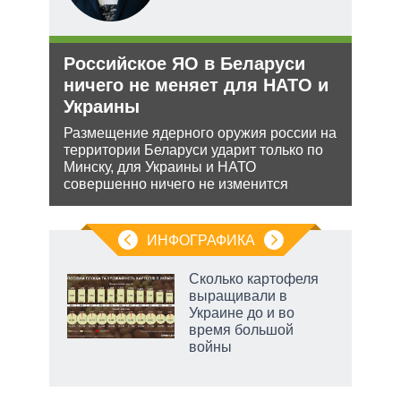
тий
и
Российское ЯО в Беларуси
Рез
уси
ничего не меняет для НАТО и
рф 
–
Украины
Несм
обяз
Размещение ядерного оружия россии на
поли
территории Беларуси ударит только по
жной
важн
Минску, для Украины и НАТО
а
совершенно ничего не изменится
анк и
ИНФОГРАФИКА
Сколько картофеля
о
выращивали в
Украине до и во
время большой
ic
войны
рф