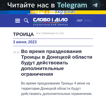
2013
УКР
РОС
НОВОСТИ
ТРОИЦА
все публикации по тегу
3 июня, 2023
ОБЕЩАНИЯ
ЛЕНТА
ПОЛИТИКА
Во время празднования
СОБЫТИЯ
ЭКОНОМИКА
19:33
ПОЛИТИКИ
Троицы в Донецкой области
СТАТЬИ
ОБЩЕСТВО
будут действовать
ИНФОГРАФИКА
МНЕНИЯ
МИР
ВСЕ ПОЛИТИКИ
дополнительные
ОБЗОРЫ
ПРЕЗИДЕНТ И ОФИС
ограничения
ВИДЕО
ДАЙДЖЕСТЫ
ВЕРХОВНАЯ РАДА
Во время празднования Троицы 4 июня на
ПОДДЕРЖАТЬ
КАБИНЕТ МИНИСТРОВ
территории Донецкой области будут
ГЛАВЫ ОБЛАДМИНИСТРАЦИЙ
действовать дополнительные ограничения.
СРАВНЕНИЕ ПОЛИТИКОВ
МЭРЫ