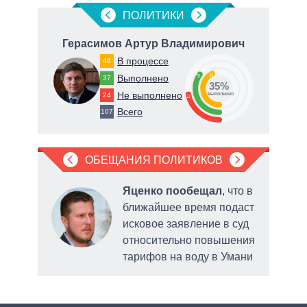
ПОЛИТИКИ
ич
Герасимов Артур Владимирович
В процессе
46
43
Выполнено
35
67
37
35%
Не выполнено
24
о
выполнено
22
Всего
107
ОБЕЩАНИЯ ПОЛИТИКОВ
Яценко пообещал
, что в
 по
ближайшее время подаст
ртов
исковое заявление в суд
ерна
относительно повышения
тарифов на воду в Умани