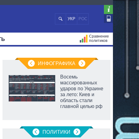
УКР
РОС
Сравнение
ТЬ
политиков
СТРАЦИЙ
МЭРЫ
ВСЕ ПЕРСОНЫ
ИНФОГРАФИКА
Восемь
массированных
ударов по Украине
за лето: Киев и
область стали
главной целью рф
ПОЛИТИКИ