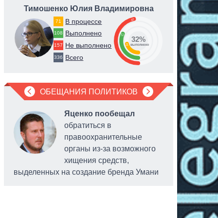
Тимошенко Юлия Владимировна
Коро
В процессе
47
71
Выполнено
108
32
32%
Не выполнено
21
157
выполнено
Всего
336
ОБЕЩАНИЯ ПОЛИТИКОВ
Яценко пообещал
обратиться в
правоохранительные
органы из-за возможного
хищения средств,
выделенных на создание бренда Умани