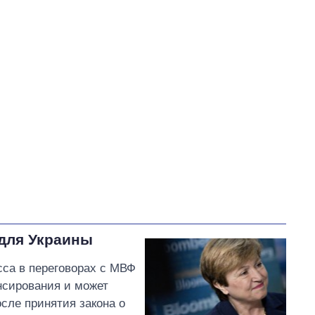
Власенко Сергей Владимирович
В процессе
62
49
Выполнено
27
30
21%
Не выполнено
39
выполнено
21
Всего
128
Корецкий пообещал
в
ближайшее время
провести совещание
относительно механизмов
кредитной поддержки
 для Украины
бизнеса
сса в переговорах с МВФ
нсирования и может
сле принятия закона о