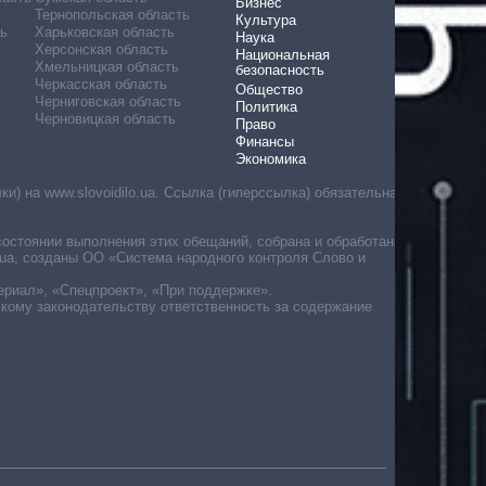
Бизнес
Тернопольская область
Культура
ь
Харьковская область
Наука
Херсонская область
Национальная
Хмельницкая область
безопасность
Черкасская область
Общество
Черниговская область
Политика
Черновицкая область
Право
Финансы
Экономика
) на www.slovoidilo.ua. Ссылка (гиперссылка) обязательна
состоянии выполнения этих обещаний, собрана и обработана
ua, созданы ОО «Система народного контроля Слово и
ериал», «Спецпроект», «При поддержке».
скому законодательству ответственность за содержание