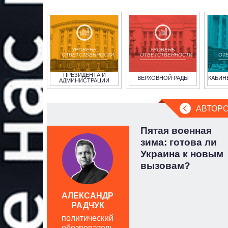
УРОВЕНЬ
УРОВЕНЬ
ОТВЕТСТВЕННОСТИ
ОТВЕТСТВЕННОСТИ
ОТ
ПРЕЗИДЕНТА И
ВЕРХОВНОЙ РАДЫ
КАБИН
АДМИНИСТРАЦИИ
АВТОРС
сию
Пятая военная
о.
зима: готова ли
еонида
Украина к новым
вызовам?
АЛЕКСАНДР
РАДЧУК
политический
обозреватель