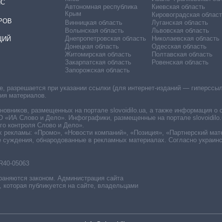
ИС
Автономная республика
Киевская область
Крым
Кировоградская област
РОВ
Винницкая область
Луганская область
Волынская область
Львовская область
Днепропетровская область
Николаевская область
ЦИЙ
Донецкая область
Одесская область
Житомирская область
Полтавская область
Закарпатская область
Ровенская область
Запорожская область
 разрешается при указании ссылки (для интернет-изданий — гиперссылки
ния материалов.
овников, размещенных на портале slovoidilo.ua, а также информация о 
«ИА Слово и Дело». Инфографики, размещенные на портале slovoidilo.
о контроля Слово и Дело».
х рекламы: «Промо», «Новости компаний», «Позиция», «Партнерский мат
е суждения, обнародованные в рекламных материалах. Согласно украин
R40-05063
раняются законом. Администрация сайта
, которая публикуется на сайте, владельцами