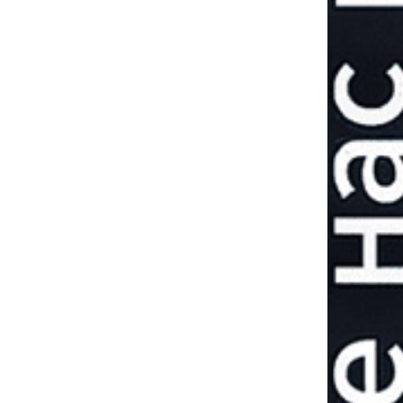
Принуждение
россии к миру:
первые итоги 40-
дневной
операции
ДЕНИС
ДЕНИ
ПОПОВИЧ
ПОПОВ
военный
военны
бозреватель
обозреват