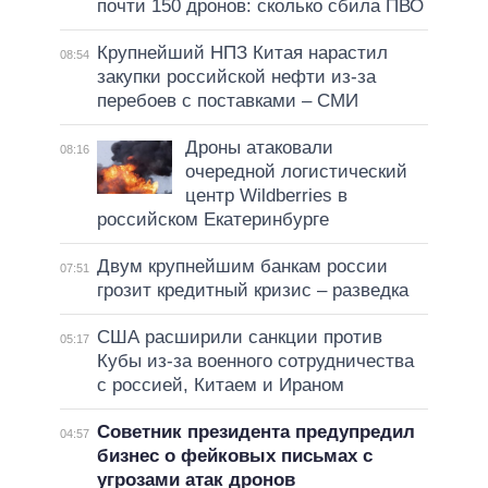
почти 150 дронов: сколько сбила ПВО
Крупнейший НПЗ Китая нарастил
08:54
закупки российской нефти из-за
перебоев с поставками – СМИ
Дроны атаковали
08:16
очередной логистический
центр Wildberries в
российском Екатеринбурге
Двум крупнейшим банкам россии
07:51
грозит кредитный кризис – разведка
США расширили санкции против
05:17
Кубы из-за военного сотрудничества
с россией, Китаем и Ираном
Советник президента предупредил
04:57
бизнес о фейковых письмах с
угрозами атак дронов