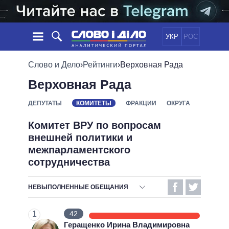
УКР
РОС
НОВОСТИ
Слово и Дело
›
Рейтинги
›
Верховная Рада
Верховная Рада
ОБЕЩАНИЯ
ЛЕНТА
ПОЛИТИКА
СОБЫТИЯ
ЭКОНОМИКА
ДЕПУТАТЫ
КОМИТЕТЫ
ФРАКЦИИ
ОКРУГА
ПОЛИТИКИ
СТАТЬИ
ОБЩЕСТВО
Комитет ВРУ по вопросам
ИНФОГРАФИКА
МНЕНИЯ
МИР
ВСЕ ПОЛИТИКИ
внешней политики и
ОБЗОРЫ
ПРЕЗИДЕНТ И ОФИС
межпарламентского
ВИДЕО
сотрудничества
ДАЙДЖЕСТЫ
ВЕРХОВНАЯ РАДА
ПОДДЕРЖАТЬ
КАБИНЕТ МИНИСТРОВ
НЕВЫПОЛНЕННЫЕ ОБЕЩАНИЯ
ГЛАВЫ ОБЛАДМИНИСТРАЦИЙ
СРАВНЕНИЕ ПОЛИТИКОВ
ОТВЕТСТВЕННОСТЬ
МЭРЫ
1
42
ВСЕ ПЕРСОНЫ
БЕЗОТВЕТСТВЕННОСТЬ
Геращенко Ирина Владимировна