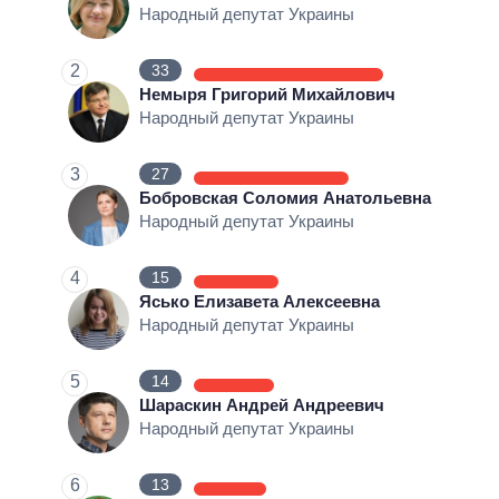
Народный депутат Украины
ВЫПОЛНЕННЫЕ ОБЕЩАНИЯ
НЕВЫПОЛНЕННЫЕ ОБЕЩАНИЯ
2
33
ОБЕЩАНИЯ В ПРОЦЕССЕ
Немыря Григорий Михайлович
Народный депутат Украины
КОЛИЧЕСТВО ОБЕЩАНИЙ
3
27
Бобровская Соломия Анатольевна
Народный депутат Украины
4
15
Ясько Елизавета Алексеевна
Народный депутат Украины
5
14
Шараскин Андрей Андреевич
Народный депутат Украины
6
13