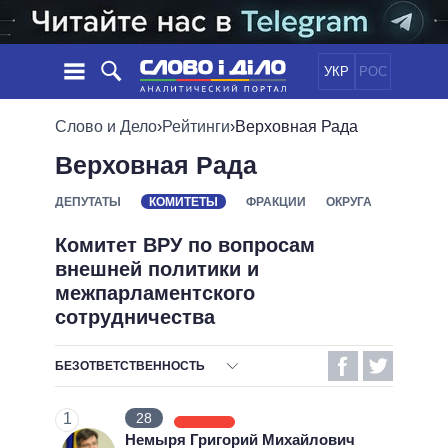
УКР
РОС
НОВОСТИ
Слово и Дело
›
Рейтинги
›
Верховная Рада
Верховная Рада
ОБЕЩАНИЯ
ЛЕНТА
ПОЛИТИКА
СОБЫТИЯ
ЭКОНОМИКА
ДЕПУТАТЫ
КОМИТЕТЫ
ФРАКЦИИ
ОКРУГА
ПОЛИТИКИ
СТАТЬИ
ОБЩЕСТВО
Комитет ВРУ по вопросам
ИНФОГРАФИКА
МНЕНИЯ
МИР
ВСЕ ПОЛИТИКИ
внешней политики и
ОБЗОРЫ
ПРЕЗИДЕНТ И ОФИС
межпарламентского
ВИДЕО
сотрудничества
ДАЙДЖЕСТЫ
ВЕРХОВНАЯ РАДА
ПОДДЕРЖАТЬ
КАБИНЕТ МИНИСТРОВ
БЕЗОТВЕТСТВЕННОСТЬ
ГЛАВЫ ОБЛАДМИНИСТРАЦИЙ
СРАВНЕНИЕ ПОЛИТИКОВ
ОТВЕТСТВЕННОСТЬ
МЭРЫ
1
28
ВСЕ ПЕРСОНЫ
БЕЗОТВЕТСТВЕННОСТЬ
Немыря Григорий Михайлович