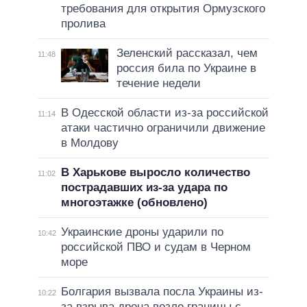
требования для открытия Ормузского
пролива
Зеленский рассказал, чем
11:48
россия била по Украине в
течение недели
В Одесской области из-за российской
11:14
атаки частично ограничили движение
в Молдову
В Харькове выросло количество
11:02
пострадавших из-за удара по
многоэтажке (обновлено)
Украинские дроны ударили по
10:42
российской ПВО и судам в Черном
море
Болгария вызвала посла Украины из-
10:22
за взрыва дрона возле границы с