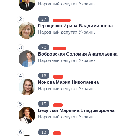
Народный депутат Украины
ВЫПОЛНЕННЫЕ ОБЕЩАНИЯ
НЕВЫПОЛНЕННЫЕ ОБЕЩАНИЯ
2
27
ОБЕЩАНИЯ В ПРОЦЕССЕ
Геращенко Ирина Владимировна
Народный депутат Украины
КОЛИЧЕСТВО ОБЕЩАНИЙ
3
20
Бобровская Соломия Анатольевна
Народный депутат Украины
4
16
Ионова Мария Николаевна
Народный депутат Украины
5
15
Безуглая Марьяна Владимировна
Народный депутат Украины
6
13