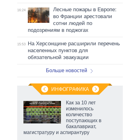
Лесные пожары в Европе:
16:24
во Франции арестовали
сотни людей по
подозрениям в поджогах
На Херсонщине расширили перечень
15:53
населенных пунктов для
обязательной эвакуации
Больше новостей
ИНФОГРАФИКА
 5
Как за 10 лет
го
изменилось
сть
количество
ВР
поступающих в
бакалавриат,
магистратуру и аспирантуру