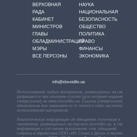
ВЕРХОВНАЯ
НАУКА
РАДА
НАЦИОНАЛЬНАЯ
КАБИНЕТ
БЕЗОПАСНОСТЬ
МИНИСТРОВ
ОБЩЕСТВО
ГЛАВЫ
ПОЛИТИКА
ОБЛАДМИНИСТРАЦИЙ
ПРАВО
МЭРЫ
ФИНАНСЫ
ВСЕ ПЕРСОНЫ
ЭКОНОМИКА
info@slovoidilo.ua
Использование любых материалов, размещённых на сайте,
разрешается при указании ссылки (для интернет-изданий —
гиперссылки) на www.slovoidilo.ua. Ссылка (гиперссылка)
обязательна вне зависимости от полного либо частичного
использования материалов.
Аналитическая информация об обещаниях политиков и
чиновников, размещенных на портале slovoidilo.ua, а также
информация о состоянии выполнения этих обещаний,
собрана и обработана ООО «ИА Слово и Дело» и является