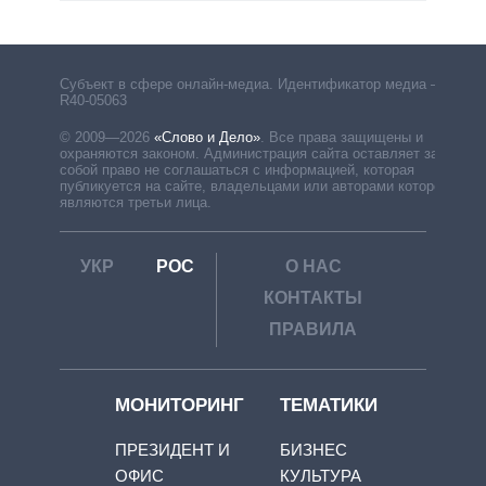
Субъект в сфере онлайн-медиа. Идентификатор медиа –
R40-05063
© 2009—2026
«Слово и Дело»
.
Все права защищены и
охраняются законом. Администрация сайта оставляет за
собой право не соглашаться с информацией, которая
публикуется на сайте, владельцами или авторами которой
являются третьи лица.
УКР
РОС
О НАС
КОНТАКТЫ
ПРАВИЛА
МОНИТОРИНГ
ТЕМАТИКИ
ПРЕЗИДЕНТ И
БИЗНЕС
ОФИС
КУЛЬТУРА