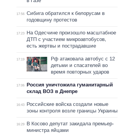
в Газе
Сибига обратился к белорусам в
17:56
годовщину протестов
На Одесчине произошло масштабное
17:23
ДТП с участием микроавтобусов,
есть жертвы и пострадавшие
Рф атаковала автобус с 12
17:19
детьми и спасателей во
время повторных ударов
Россия уничтожила гуманитарный
17:06
склад ВОЗ в Днепре
Российские войска создали новые
16:43
зоны контроля возле границы Украины
В Косово депутат закидала премьер-
16:29
министра яйцами