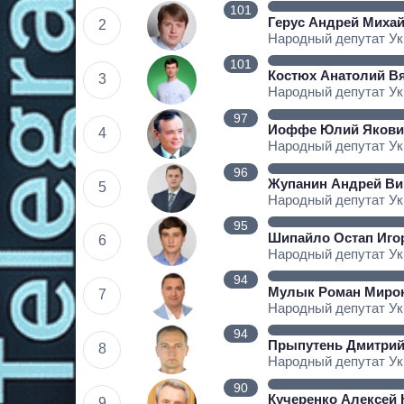
101
Герус Андрей Миха
2
Народный депутат У
101
Костюх Анатолий В
3
Народный депутат У
97
Иоффе Юлий Якови
4
Народный депутат У
96
Жупанин Андрей Ви
5
Народный депутат У
95
Шипайло Остап Иго
6
Народный депутат У
94
Мулык Роман Миро
7
Народный депутат У
94
Прыпутень Дмитрий
8
Народный депутат У
90
Кучеренко Алексей
9