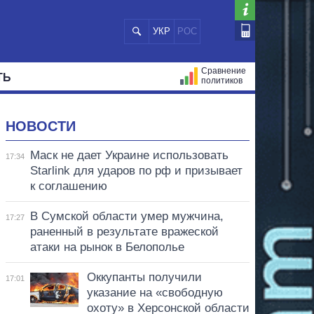
УКР
РОС
Сравнение
ТЬ
политиков
СТРАЦИЙ
МЭРЫ
ВСЕ ПЕРСОНЫ
НОВОСТИ
Маск не дает Украине использовать
17:34
Starlink для ударов по рф и призывает
к соглашению
В Сумской области умер мужчина,
17:27
раненный в результате вражеской
атаки на рынок в Белополье
Оккупанты получили
17:01
указание на «свободную
охоту» в Херсонской области