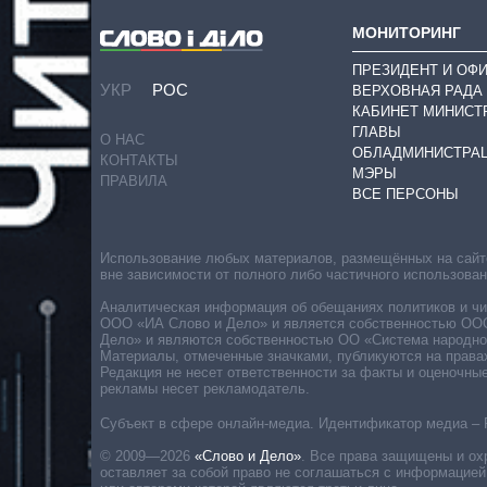
МОНИТОРИНГ
ПРЕЗИДЕНТ И ОФ
УКР
РОС
ВЕРХОВНАЯ РАДА
КАБИНЕТ МИНИСТ
ГЛАВЫ
О НАС
ОБЛАДМИНИСТРА
КОНТАКТЫ
МЭРЫ
ПРАВИЛА
ВСЕ ПЕРСОНЫ
Использование любых материалов, размещённых на сайте,
вне зависимости от полного либо частичного использова
Аналитическая информация об обещаниях политиков и чин
ООО «ИА Слово и Дело» и является собственностью ООО 
Дело» и являются собственностью ОО «Система народног
Материалы, отмеченные значками, публикуются на права
Редакция не несет ответственности за факты и оценочны
рекламы несет рекламодатель.
Субъект в сфере онлайн-медиа. Идентификатор медиа – 
© 2009—2026
«Слово и Дело»
.
Все права защищены и ох
оставляет за собой право не соглашаться с информацией