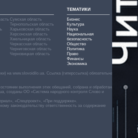
ТЕМАТИКИ
ласть
Сумская область
Бизнес
Тернопольская область
Культура
ь
Харьковская область
Наука
Херсонская область
Национальная
Хмельницкая область
безопасность
Черкасская область
Общество
Черниговская область
Политика
Черновицкая область
Право
Финансы
Экономика
) на www.slovoidilo.ua. Ссылка (гиперссылка) обязательна
состоянии выполнения этих обещаний, собрана и обработана
ua, созданы ОО «Система народного контроля Слово и
ериал», «Спецпроект», «При поддержке».
скому законодательству ответственность за содержание