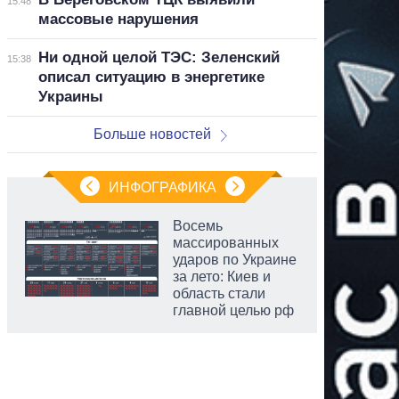
15:48
массовые нарушения
Ни одной целой ТЭС: Зеленский
15:38
описал ситуацию в энергетике
Украины
Больше новостей
ИНФОГРАФИКА
Восемь
массированных
ударов по Украине
за лето: Киев и
область стали
главной целью рф
аспирант