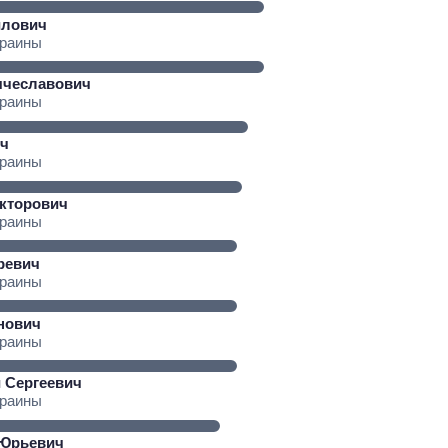
йлович
краины
ячеславович
краины
ч
краины
кторович
краины
ревич
краины
нович
краины
 Сергеевич
краины
 Юрьевич