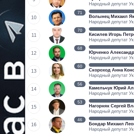
Народный депутат У
71
Волынец Михаил Я
10
Народный депутат У
70
Кисилев Игорь Пет
11
Народный депутат У
68
Юрченко Александр
12
Народный депутат У
60
Скороход Анна Кон
13
Народный депутат У
56
Камельчук Юрий Ал
14
Народный депутат У
53
Нагорняк Сергей В
15
Народный депутат У
46
Бондар Михаил Лео
16
Народный депутат У