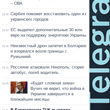
– ОВА
Сербия поможет восстановить один из
16:48
украинских городов
ЕС выделил дополнительные 30 млн
16:42
евро на поддержку энергетики Украины
Неизвестный дрон залетел в Болгарию
16:36
и взорвался возле границы с
Румынией
Россияне атаковали Никополь: сгорел
16:16
автобус, погиб водитель
«Будет сложная зима»:
16:05
Вучич не верит, что война в
Украине завершится в
ближайшие месяцы
В Береговском ТЦК выявили