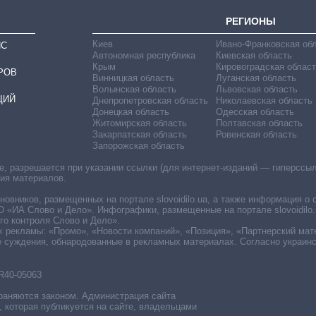
РЕГИОНЫ
Киев
Ивано-Франковская об
ИС
Автономная республика
Киевская область
Крым
Кировоградская област
РОВ
Винницкая область
Луганская область
Волынская область
Львовская область
ЦИЙ
Днепропетровская область
Николаевская область
Донецкая область
Одесская область
Житомирская область
Полтавская область
Закарпатская область
Ровенская область
Запорожская область
 разрешается при указании ссылки (для интернет-изданий — гиперссылки
ния материалов.
овников, размещенных на портале slovoidilo.ua, а также информация о 
«ИА Слово и Дело». Инфографики, размещенные на портале slovoidilo.
о контроля Слово и Дело».
х рекламы: «Промо», «Новости компаний», «Позиция», «Партнерский мат
е суждения, обнародованные в рекламных материалах. Согласно украин
R40-05063
раняются законом. Администрация сайта
, которая публикуется на сайте, владельцами