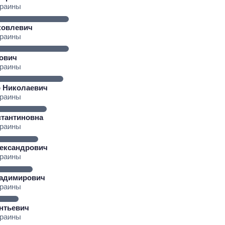
краины
ковлевич
краины
рович
краины
 Николаевич
краины
стантиновна
краины
От 1 месяца – до 5
лет: кто и как долго
занимал
ександрович
должность
краины
руководителя СВР
ладимирович
краины
нтьевич
краины