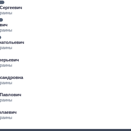
 Сергеевич
краины
ович
краины
натольевич
краины
лерьевич
краины
ксандровна
краины
 Павлович
краины
олаевич
краины