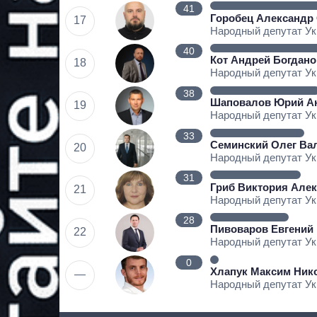
41
Горобец Александр
17
Народный депутат У
40
Кот Андрей Богдан
18
Народный депутат У
38
Шаповалов Юрий А
19
Народный депутат У
33
Семинский Олег Ва
20
Народный депутат У
31
Гриб Виктория Але
21
Народный депутат У
28
Пивоваров Евгений
22
Народный депутат У
0
Хлапук Максим Ник
—
Народный депутат У