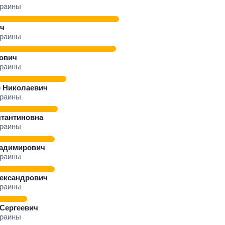
краины
ч
краины
рович
краины
 Николаевич
краины
стантиновна
краины
ладимирович
Как изменился
краины
бюджет
Министерства
ександрович
обороны за 13 лет
краины
войны с россией
 Сергеевич
краины