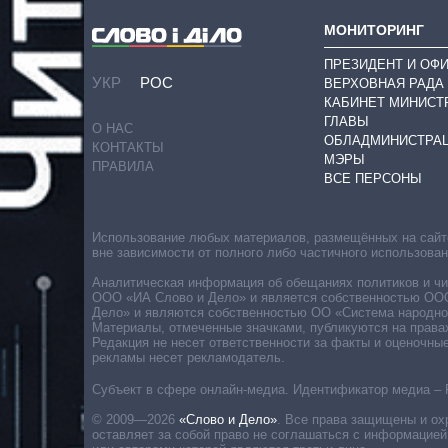
МОНИТОРИНГ
ПРЕЗИДЕНТ И ОФ
УКР
РОС
ВЕРХОВНАЯ РАДА
КАБИНЕТ МИНИСТ
ГЛАВЫ
О НАС
ОБЛАДМИНИСТРА
КОНТАКТЫ
МЭРЫ
ПРАВИЛА
ВСЕ ПЕРСОНЫ
Использование любых материалов, размещённых на сайте,
вне зависимости от полного либо частичного использова
Аналитическая информация об обещаниях политиков и чин
ООО «ИА Слово и Дело» и является собственностью ООО 
Дело» и являются собственностью ОО «Система народног
Материалы, отмеченные значками, публикуются на права
Редакция не несет ответственности за факты и оценочны
рекламы несет рекламодатель.
Субъект в сфере онлайн-медиа. Идентификатор медиа – 
© 2009—2026
«Слово и Дело»
.
Все права защищены и ох
оставляет за собой право не соглашаться с информацией