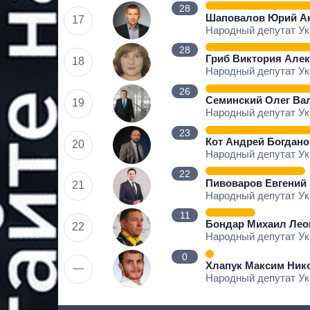
28
Шаповалов Юрий А
17
Народный депутат У
28
Гриб Виктория Але
18
Народный депутат У
26
Семинский Олег Ва
19
Народный депутат У
23
Кот Андрей Богдан
20
Народный депутат У
22
Пивоваров Евгений
21
Народный депутат У
11
Бондар Михаил Лео
22
Народный депутат У
0
Хлапук Максим Ник
—
Народный депутат У