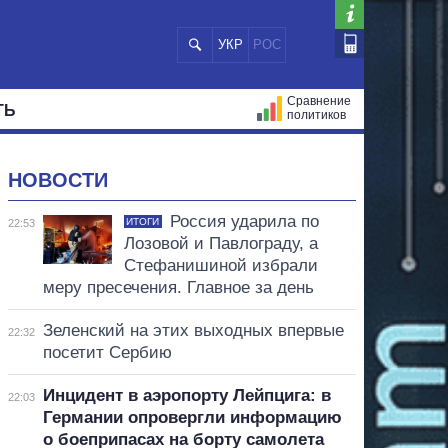
УКР
РОС
Сравнение
ТЬ
политиков
СТРАЦИЙ
МЭРЫ
ВСЕ ПЕРСОНЫ
НОВОСТИ
Россия ударила по
ИТОГИ
22:53
Лозовой и Павлограду, а
Стефанишиной избрали
меру пресечения. Главное за день
Зеленский на этих выходных впервые
22:32
посетит Сербию
Инцидент в аэропорту Лейпцига: в
22:03
Германии опровергли информацию
о боеприпасах на борту самолета