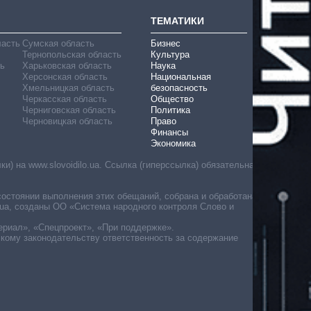
ТЕМАТИКИ
ласть
Сумская область
Бизнес
Тернопольская область
Культура
ь
Харьковская область
Наука
Херсонская область
Национальная
Хмельницкая область
безопасность
Черкасская область
Общество
Черниговская область
Политика
Черновицкая область
Право
Финансы
Экономика
) на www.slovoidilo.ua. Ссылка (гиперссылка) обязательна
состоянии выполнения этих обещаний, собрана и обработана
ua, созданы ОО «Система народного контроля Слово и
ериал», «Спецпроект», «При поддержке».
скому законодательству ответственность за содержание