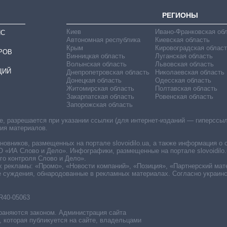
РЕГИОНЫ
Киев
Ивано-Франковская об
ИС
Автономная республика
Киевская область
Крым
Кировоградская област
РОВ
Винницкая область
Луганская область
Волынская область
Львовская область
ЦИЙ
Днепропетровская область
Николаевская область
Донецкая область
Одесская область
Житомирская область
Полтавская область
Закарпатская область
Ровенская область
Запорожская область
 разрешается при указании ссылки (для интернет-изданий — гиперссылки
ния материалов.
овников, размещенных на портале slovoidilo.ua, а также информация о 
«ИА Слово и Дело». Инфографики, размещенные на портале slovoidilo.
о контроля Слово и Дело».
х рекламы: «Промо», «Новости компаний», «Позиция», «Партнерский мат
е суждения, обнародованные в рекламных материалах. Согласно украин
R40-05063
раняются законом. Администрация сайта
, которая публикуется на сайте, владельцами