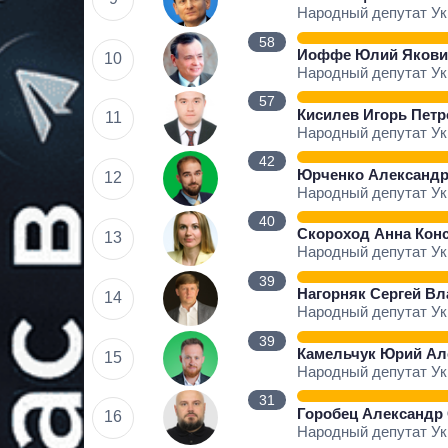
Народный депутат У
58
Иоффе Юлий Якови
10
Народный депутат У
57
Кисилев Игорь Пет
11
Народный депутат У
42
Юрченко Александр
12
Народный депутат У
40
Скороход Анна Кон
13
Народный депутат У
39
Нагорняк Сергей В
14
Народный депутат У
39
Камельчук Юрий Ал
15
Народный депутат У
31
Горобец Александр
16
Народный депутат У