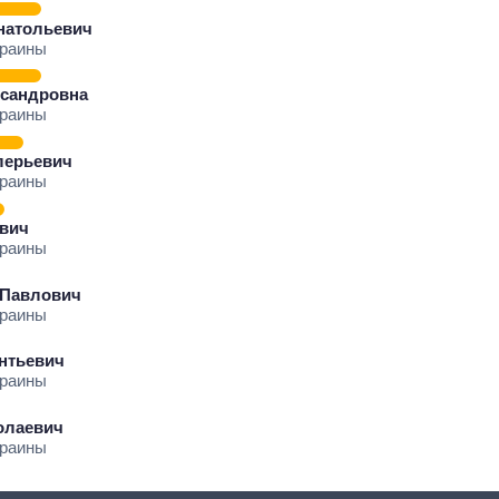
натольевич
краины
ксандровна
краины
лерьевич
краины
ович
краины
 Павлович
краины
нтьевич
краины
олаевич
краины