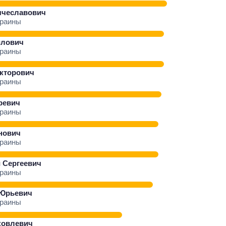
ячеславович
краины
йлович
краины
кторович
краины
ревич
краины
нович
краины
 Сергеевич
краины
 Юрьевич
краины
ковлевич