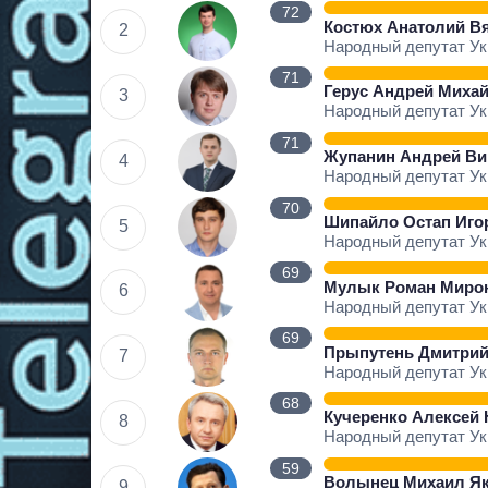
72
Костюх Анатолий В
2
Народный депутат У
71
Герус Андрей Миха
3
Народный депутат У
71
Жупанин Андрей Ви
4
Народный депутат У
70
Шипайло Остап Иго
5
Народный депутат У
69
Мулык Роман Миро
6
Народный депутат У
69
Прыпутень Дмитрий
7
Народный депутат У
68
Кучеренко Алексей
8
Народный депутат У
59
Волынец Михаил Я
9