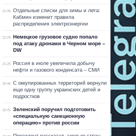
Отдельные списки для зимы и лета:
21:49
Кабмин изменит правила
распределения электроэнергии
Немецкое грузовое судно попало
21:29
под атаку дронами в Черном море –
DW
Россия в июле увеличила добычу
21:25
нефти и газового конденсата – СМИ
С оккупированных территорий вернули
20:46
еще одну группу украинских детей и
подростков
Зеленский поручил подготовить
20:41
«специальную санкционную
операцию» против россии
Президент рассказал, сколько стран