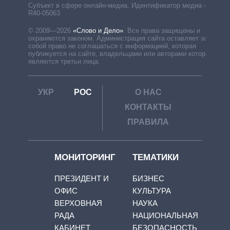
Субъект в сфере онлайн-медиа. Идентификатор медиа –
R40-05063
© 2009—2026
«Слово и Дело»
.
Все права защищены и
охраняются законом. Администрация сайта оставляет за
собой право не соглашаться с информацией, которая
публикуется на сайте, владельцами или авторами которой
являются третьи лица.
УКР
РОС
О НАС
КОНТАКТЫ
ПРАВИЛА
МОНИТОРИНГ
ТЕМАТИКИ
ПРЕЗИДЕНТ И
БИЗНЕС
ОФИС
КУЛЬТУРА
ВЕРХОВНАЯ
НАУКА
РАДА
НАЦИОНАЛЬНАЯ
КАБИНЕТ
БЕЗОПАСНОСТЬ