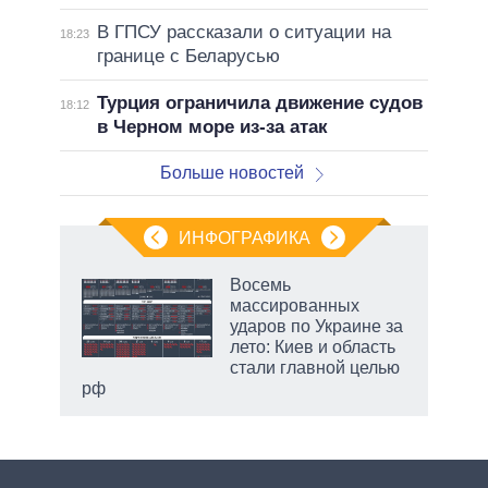
В ГПСУ рассказали о ситуации на
18:23
границе с Беларусью
Турция ограничила движение судов
18:12
в Черном море из-за атак
Больше новостей
ИНФОГРАФИКА
 5
Восемь
го
массированных
сть
ударов по Украине за
ВР
лето: Киев и область
стали главной целью
рф