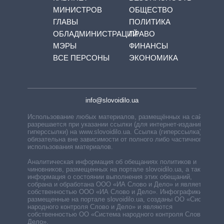
МИНИСТРОВ
ОБЩЕСТВО
ГЛАВЫ
ПОЛИТИКА
ОБЛАДМИНИСТРАЦИЙ
ПРАВО
МЭРЫ
ФИНАНСЫ
ВСЕ ПЕРСОНЫ
ЭКОНОМИКА
info@slovoidilo.ua
Использование любых материалов, размещённых на сайте,
разрешается при указании ссылки (для интернет-изданий —
гиперссылки) на www.slovoidilo.ua. Ссылка (гиперссылка)
обязательна вне зависимости от полного либо частичного
использования материалов.
Аналитическая информация об обещаниях политиков и
чиновников, размещенных на портале slovoidilo.ua, а также
информация о состоянии выполнения этих обещаний,
собрана и обработана ООО «ИА Слово и Дело» и является
собственностью ООО «ИА Слово и Дело». Инфографики,
размещенные на портале slovoidilo.ua, созданы ОО «Система
народного контроля Слово и Дело» и являются
собственностью ОО «Система народного контроля Слово и
Дело».