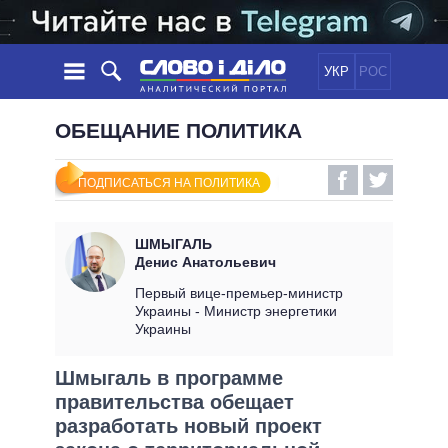
УКР
РОС
НОВОСТИ
ОБЕЩАНИЕ ПОЛИТИКА
ОБЕЩАНИЯ
ЛЕНТА
ПОЛИТИКА
ПОДПИСАТЬСЯ НА ПОЛИТИКА
СОБЫТИЯ
ЭКОНОМИКА
ПОЛИТИКИ
СТАТЬИ
ОБЩЕСТВО
ШМЫГАЛЬ
ИНФОГРАФИКА
МНЕНИЯ
МИР
ВСЕ ПОЛИТИКИ
Денис Анатольевич
ОБЗОРЫ
ПРЕЗИДЕНТ И ОФИС
Первый вице-премьер-министр
ВИДЕО
Украины - Министр энергетики
ДАЙДЖЕСТЫ
ВЕРХОВНАЯ РАДА
Украины
ПОДДЕРЖАТЬ
КАБИНЕТ МИНИСТРОВ
Шмыгаль в программе
ГЛАВЫ ОБЛАДМИНИСТРАЦИЙ
СРАВНЕНИЕ ПОЛИТИКОВ
правительства обещает
МЭРЫ
разработать новый проект
ВСЕ ПЕРСОНЫ