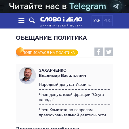
УКР
РОС
НОВОСТИ
ОБЕЩАНИЕ ПОЛИТИКА
ОБЕЩАНИЯ
ЛЕНТА
ПОЛИТИКА
ПОДПИСАТЬСЯ НА ПОЛИТИКА
СОБЫТИЯ
ЭКОНОМИКА
ПОЛИТИКИ
СТАТЬИ
ОБЩЕСТВО
ЗАХАРЧЕНКО
ИНФОГРАФИКА
МНЕНИЯ
МИР
ВСЕ ПОЛИТИКИ
Владимир Васильевич
ОБЗОРЫ
ПРЕЗИДЕНТ И ОФИС
Народный депутат Украины
ВИДЕО
ДАЙДЖЕСТЫ
ВЕРХОВНАЯ РАДА
Член депутатской фракции "Слуга
ПОДДЕРЖАТЬ
народа"
КАБИНЕТ МИНИСТРОВ
ГЛАВЫ ОБЛАДМИНИСТРАЦИЙ
Член Комитета по вопросам
СРАВНЕНИЕ ПОЛИТИКОВ
правоохранительной деятельности
МЭРЫ
ВСЕ ПЕРСОНЫ
Захарченко пообещал