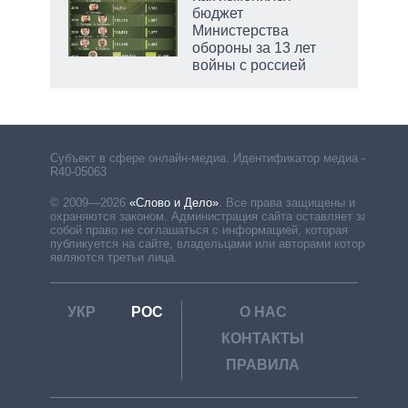
бюджет
Министерства
обороны за 13 лет
войны с россией
Субъект в сфере онлайн-медиа. Идентификатор медиа –
R40-05063
© 2009—2026
«Слово и Дело»
.
Все права защищены и
охраняются законом. Администрация сайта оставляет за
собой право не соглашаться с информацией, которая
публикуется на сайте, владельцами или авторами которой
являются третьи лица.
УКР
РОС
О НАС
КОНТАКТЫ
ПРАВИЛА