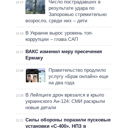
Число пострадавших в
14:27
результате удара по
Запорожью стремительно
возросло, среди них – дети
В Украине вырос уровень топ-
14:19
коррупции – глава САП
ВАКС изменил меру пресечения
14:17
Ермаку
Правительство продлило
13:46
услугу «Брак онлайн» еще
на два года
В Лейпциге дрон врезался в крыло
13:38
украинского Ан-124: СМИ раскрыли
новые детали
Силы обороны поразили пусковые
13:11
установки «С-400», НПЗ в