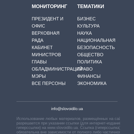
МОНИТОРИНГ
ТЕМАТИКИ
ПРЕЗИДЕНТ И
БИЗНЕС
ОФИС
КУЛЬТУРА
ВЕРХОВНАЯ
НАУКА
РАДА
НАЦИОНАЛЬНАЯ
КАБИНЕТ
БЕЗОПАСНОСТЬ
МИНИСТРОВ
ОБЩЕСТВО
ГЛАВЫ
ПОЛИТИКА
ОБЛАДМИНИСТРАЦИЙ
ПРАВО
МЭРЫ
ФИНАНСЫ
ВСЕ ПЕРСОНЫ
ЭКОНОМИКА
info@slovoidilo.ua
Использование любых материалов, размещённых на сайте,
разрешается при указании ссылки (для интернет-изданий —
гиперссылки) на www.slovoidilo.ua. Ссылка (гиперссылка)
обязательна вне зависимости от полного либо частичного