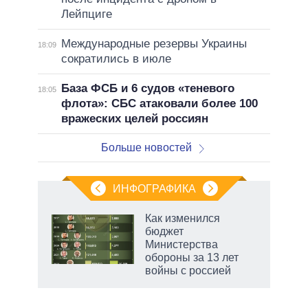
Лейпциге
Международные резервы Украины
18:09
сократились в июле
База ФСБ и 6 судов «теневого
18:05
флота»: СБС атаковали более 100
вражеских целей россиян
Больше новостей
ИНФОГРАФИКА
 5
Как изменился
го
бюджет
сть
Министерства
ВР
обороны за 13 лет
войны с россией