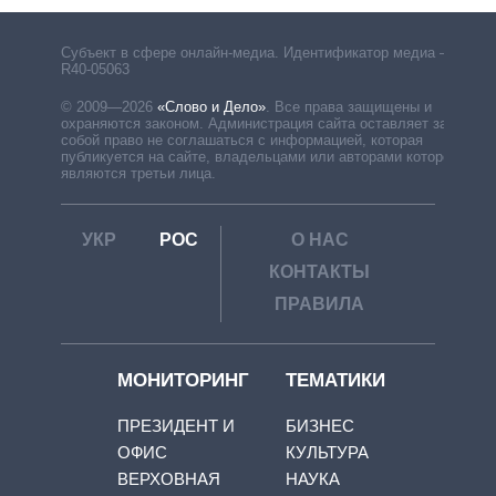
Субъект в сфере онлайн-медиа. Идентификатор медиа –
R40-05063
© 2009—2026
«Слово и Дело»
.
Все права защищены и
охраняются законом. Администрация сайта оставляет за
собой право не соглашаться с информацией, которая
публикуется на сайте, владельцами или авторами которой
являются третьи лица.
УКР
РОС
О НАС
КОНТАКТЫ
ПРАВИЛА
МОНИТОРИНГ
ТЕМАТИКИ
ПРЕЗИДЕНТ И
БИЗНЕС
ОФИС
КУЛЬТУРА
ВЕРХОВНАЯ
НАУКА