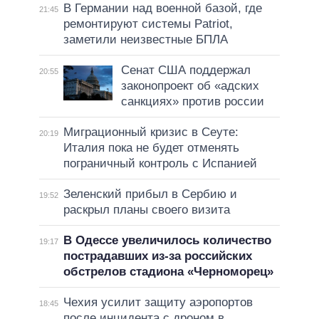
В Германии над военной базой, где
21:45
ремонтируют системы Patriot,
заметили неизвестные БПЛА
Сенат США поддержал
20:55
законопроект об «адских
санкциях» против россии
Миграционный кризис в Сеуте:
20:19
Италия пока не будет отменять
пограничный контроль с Испанией
Зеленский прибыл в Сербию и
19:52
раскрыл планы своего визита
В Одессе увеличилось количество
19:17
пострадавших из-за российских
обстрелов стадиона «Черноморец»
Чехия усилит защиту аэропортов
18:45
после инцидента с дроном в