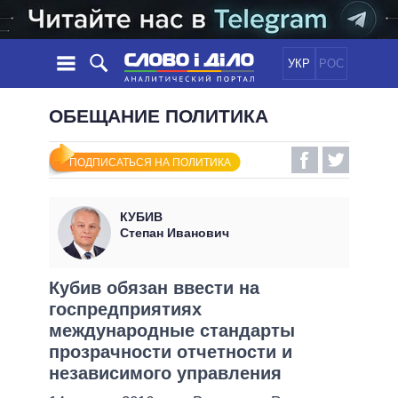
УКР
РОС
НОВОСТИ
ОБЕЩАНИЕ ПОЛИТИКА
ОБЕЩАНИЯ
ЛЕНТА
ПОЛИТИКА
ПОДПИСАТЬСЯ НА ПОЛИТИКА
СОБЫТИЯ
ЭКОНОМИКА
ПОЛИТИКИ
СТАТЬИ
ОБЩЕСТВО
КУБИВ
ИНФОГРАФИКА
МНЕНИЯ
МИР
ВСЕ ПОЛИТИКИ
Степан Иванович
ОБЗОРЫ
ПРЕЗИДЕНТ И ОФИС
ВИДЕО
ДАЙДЖЕСТЫ
ВЕРХОВНАЯ РАДА
Кубив обязан ввести на
ПОДДЕРЖАТЬ
госпредприятиях
КАБИНЕТ МИНИСТРОВ
международные стандарты
ГЛАВЫ ОБЛАДМИНИСТРАЦИЙ
СРАВНЕНИЕ ПОЛИТИКОВ
прозрачности отчетности и
МЭРЫ
независимого управления
ВСЕ ПЕРСОНЫ