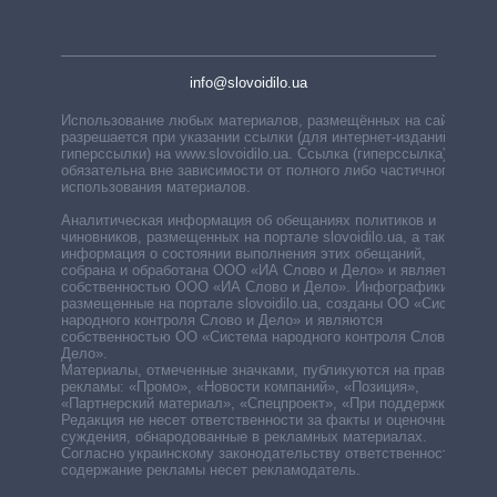
info@slovoidilo.ua
Использование любых материалов, размещённых на сайте,
разрешается при указании ссылки (для интернет-изданий —
гиперссылки) на www.slovoidilo.ua. Ссылка (гиперссылка)
обязательна вне зависимости от полного либо частичного
использования материалов.
Аналитическая информация об обещаниях политиков и
чиновников, размещенных на портале slovoidilo.ua, а также
информация о состоянии выполнения этих обещаний,
собрана и обработана ООО «ИА Слово и Дело» и является
собственностью ООО «ИА Слово и Дело». Инфографики,
размещенные на портале slovoidilo.ua, созданы ОО «Система
народного контроля Слово и Дело» и являются
собственностью ОО «Система народного контроля Слово и
Дело».
Материалы, отмеченные значками, публикуются на правах
рекламы: «Промо», «Новости компаний», «Позиция»,
«Партнерский материал», «Спецпроект», «При поддержке».
Редакция не несет ответственности за факты и оценочные
суждения, обнародованные в рекламных материалах.
Согласно украинскому законодательству ответственность за
содержание рекламы несет рекламодатель.