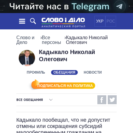
УКР
РОС
НОВОСТИ
Слово и
›
Все
›
Кадыкало Николай
Дело
персоны
Олегович
ОБЕЩАНИЯ
ЛЕНТА
ПОЛИТИКА
Кадыкало Николай
Олегович
СОБЫТИЯ
ЭКОНОМИКА
ПОЛИТИКИ
СТАТЬИ
ОБЩЕСТВО
ПРОФИЛЬ
ОБЕЩАНИЯ
НОВОСТИ
ИНФОГРАФИКА
МНЕНИЯ
МИР
ВСЕ ПОЛИТИКИ
ОБЗОРЫ
ПРЕЗИДЕНТ И ОФИС
ПОДПИСАТЬСЯ НА ПОЛИТИКА
ВИДЕО
ДАЙДЖЕСТЫ
ВЕРХОВНАЯ РАДА
ВСЕ ОБЕЩАНИЯ
ПОДДЕРЖАТЬ
КАБИНЕТ МИНИСТРОВ
ВЫПОЛНЕННЫЕ ОБЕЩАНИЯ
ГЛАВЫ ОБЛАДМИНИСТРАЦИЙ
СРАВНЕНИЕ ПОЛИТИКОВ
Кадыкало пообещал, что не допустит
МЭРЫ
НЕВЫПОЛНЕННЫЕ ОБЕЩАНИЯ
отмены или сокращения субсидий
ВСЕ ПЕРСОНЫ
ОБЕЩАНИЯ В ПРОЦЕССЕ
малообеспеченным гражданам на