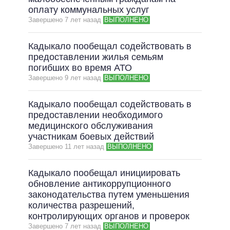
оплату коммунальных услуг
ВСЕ ОБЕЩАНИЯ
Завершено 7 лет назад
ВЫПОЛНЕНО
АРХИВНЫЕ ОБЕЩАНИЯ
Кадыкало пообещал содействовать в
предоставлении жилья семьям
погибших во время АТО
Завершено 9 лет назад
ВЫПОЛНЕНО
Кадыкало пообещал содействовать в
предоставлении необходимого
медицинского обслуживания
участникам боевых действий
Завершено 11 лет назад
ВЫПОЛНЕНО
Кадыкало пообещал инициировать
обновление антикоррупционного
законодательства путем уменьшения
количества разрешений,
контролирующих органов и проверок
Завершено 7 лет назад
ВЫПОЛНЕНО