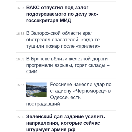
ВАКС отпустил под залог
16:37
подозреваемого по делу экс-
госсекретаря МИД
В Запорожской области враг
16:33
обстрелял спасателей, когда те
тушили пожар после «прилета»
В Брянске вблизи железной дороги
16:33
прогремели взрывы, горят склады –
СМИ
Россияне нанесли удар по
15:57
стадиону «Черноморец» в
Одессе, есть
пострадавший
Зеленский дал задание усилить
15:36
направления, которые сейчас
штурмует армия рф