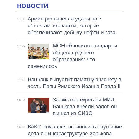
НОВОСТИ
Армия рф нанесла удары по 7
17:38
объектам Укрнафты, которые
обеспечивают добычу нефти и газа
МОН обновило стандарты
17:29
общего среднего
образования: что
изменилось
Нацбанк выпустит памятную монету в
17:10
честь Папы Римского Иоанна Павла II
За экс-госсекретаря МИД
16:51
Банькова внесли залог, он
вышел из СИЗО
ВАКС отказался остановить слушание
16:44
дела об инфраструктуре Харькова