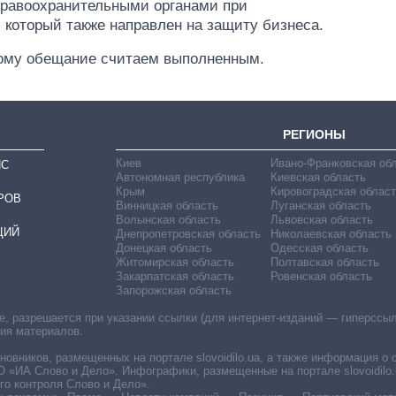
 правоохранительными органами при
Украине до и во
 который также направлен на защиту бизнеса.
время большой
войны
тому обещание считаем выполненным.
РЕГИОНЫ
Киев
Ивано-Франковская об
ИС
Автономная республика
Киевская область
Крым
Кировоградская област
РОВ
Винницкая область
Луганская область
Волынская область
Львовская область
ЦИЙ
Днепропетровская область
Николаевская область
Донецкая область
Одесская область
Житомирская область
Полтавская область
Закарпатская область
Ровенская область
Запорожская область
 разрешается при указании ссылки (для интернет-изданий — гиперссылки
ния материалов.
овников, размещенных на портале slovoidilo.ua, а также информация о 
«ИА Слово и Дело». Инфографики, размещенные на портале slovoidilo.
о контроля Слово и Дело».