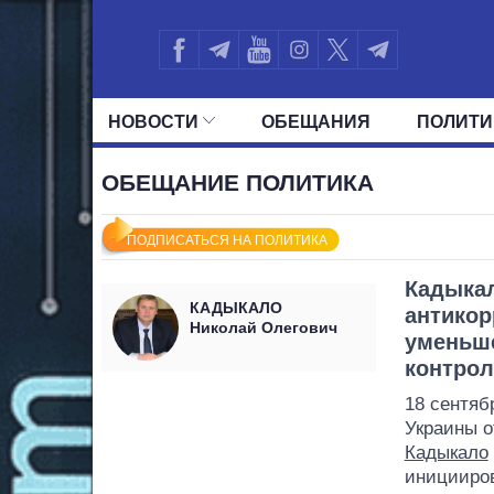
НОВОСТИ
ОБЕЩАНИЯ
ПОЛИТИ
ВСЕ ПОЛИТИКИ
ПРЕЗИДЕНТ И ОФ
ОБЕЩАНИЕ ПОЛИТИКА
ПОДПИСАТЬСЯ НА ПОЛИТИКА
Кадыка
КАДЫКАЛО
антикор
Николай Олегович
уменьше
контрол
18 сентяб
Украины о
Кадыкало
иницииров