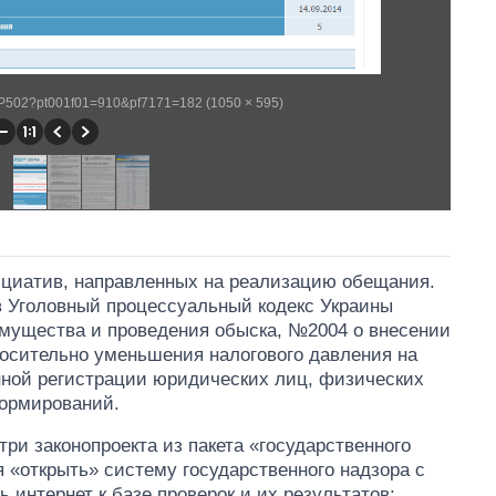
/WP502?pt001f01=910&pf7171=182 (1050 × 595)
нициатив, направленных на реализацию обещания.
в Уголовный процессуальный кодекс Украины
имущества и проведения обыска, №2004 о внесении
носительно уменьшения налогового давления на
нной регистрации юридических лиц, физических
ормирований.
три законопроекта из пакета «государственного
я «открыть» систему государственного надзора с
 интернет к базе проверок и их результатов;