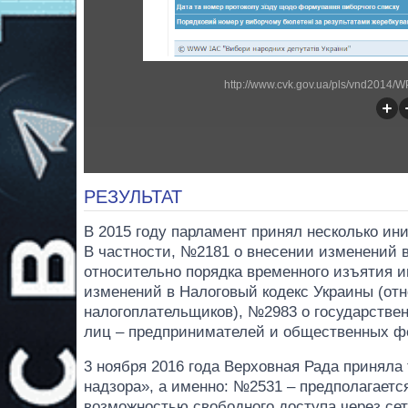
http://www.cvk.gov.ua/pls/vnd2014
РЕЗУЛЬТАТ
В 2015 году парламент принял несколько и
В частности, №2181 о внесении изменений 
относительно порядка временного изъятия 
изменений в Налоговый кодекс Украины (от
налогоплательщиков), №2983 о государстве
лиц – предпринимателей и общественных ф
3 ноября 2016 года Верховная Рада приняла 
надзора», а именно: №2531 – предполагаетс
возможностью свободного доступа через сеть