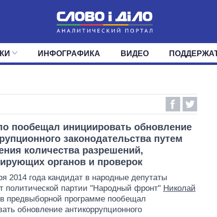
КИ
ИНФОГРАФИКА
ВИДЕО
ПОДДЕРЖА
ИС
ЛЕНТА
ВЕРХОВНАЯ РАДА
СОБЫТИЯ
СТАТЬИ
КАБИНЕТ МИНИСТРОВ
МНЕНИЯ
ОБЗОРЫ
ГЛАВЫ ОБЛАДМИНИ
ДАЙДЖЕСТЫ
ПОЛИТИКА
ДЕПУТАТЫ
ЭКОНОМИКА
КОМИТЕТЫ
ФРАКЦИИ
ОБЩЕСТВО
ОКРУГА
МИР
ло пообещал инициировать обновление
рупционного законодательства путем
ния количества разрешений,
ирующих органов и проверок
ря 2014 года кандидат в народные депутаты
т политической партии "Народный фронт"
Николай
в предвыборной программе пообещал
ать обновление антикоррупционного