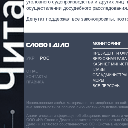
уголовного судопроизводства и других лиц
осуществлении досудебного расследования,
Депутат поддержал все законопроекты, поэ
МОНИТОРИНГ
ПРЕЗИДЕНТ И ОФ
УКР
РОС
ВЕРХОВНАЯ РАДА
КАБИНЕТ МИНИСТ
ГЛАВЫ
О НАС
ОБЛАДМИНИСТРА
КОНТАКТЫ
МЭРЫ
ПРАВИЛА
ВСЕ ПЕРСОНЫ
Использование любых материалов, размещённых на сайте,
вне зависимости от полного либо частичного использова
Аналитическая информация об обещаниях политиков и чин
ООО «ИА Слово и Дело» и является собственностью ООО 
Дело» и являются собственностью ОО «Система народног