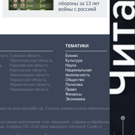
обороны за 13 лет
войны с россией
ТЕМАТИКИ
ласть
Сумская область
Бизнес
Тернопольская область
Культура
ь
Харьковская область
Наука
Херсонская область
Национальная
Хмельницкая область
безопасность
Черкасская область
Общество
Черниговская область
Политика
Черновицкая область
Право
Финансы
Экономика
) на www.slovoidilo.ua. Ссылка (гиперссылка) обязательна
состоянии выполнения этих обещаний, собрана и обработана
ua, созданы ОО «Система народного контроля Слово и