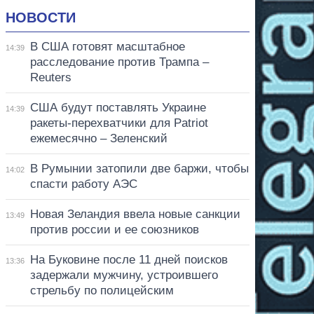
НОВОСТИ
В США готовят масштабное
14:39
расследование против Трампа –
Reuters
США будут поставлять Украине
14:39
ракеты-перехватчики для Patriot
ежемесячно – Зеленский
В Румынии затопили две баржи, чтобы
14:02
спасти работу АЭС
Новая Зеландия ввела новые санкции
13:49
против россии и ее союзников
На Буковине после 11 дней поисков
13:36
задержали мужчину, устроившего
стрельбу по полицейским