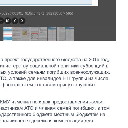
/WP502?pt001f01=910&pf7171=182 (1050 × 595)
а проект государственного бюджета на 2016 год,
инистерству социальной политики субвенций в
ных условий семьям погибших военнослужащих,
, а также для инвалидов I- II группы из числа
о фронта» всем составом присутствующих
 КМУ изменил порядок предоставления жилья
участникам АТО и членам семей погибших, в том
осударственного бюджета местным бюджетам на
выплачивается денежная компенсация для