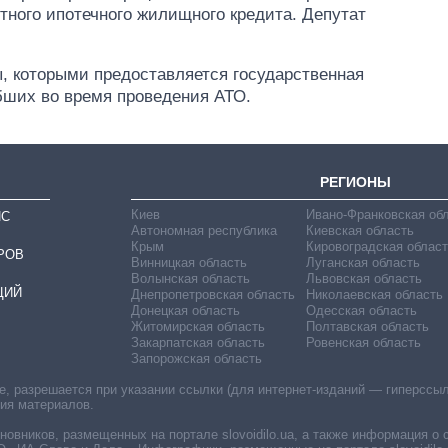
отного ипотечного жилищного кредита. Депутат
лет: кто и как долго
занимал
должность
, которыми предоставляется государственная
руководителя СВР
бших во время проведения АТО.
РЕГИОНЫ
Киев
Ивано-Франковская об
ИС
Автономная республика
Киевская область
Крым
Кировоградская област
РОВ
Винницкая область
Луганская область
Волынская область
Львовская область
ЦИЙ
Днепропетровская область
Николаевская область
Донецкая область
Одесская область
Житомирская область
Полтавская область
Закарпатская область
Ровенская область
Запорожская область
 разрешается при указании ссылки (для интернет-изданий — гиперссылки
ния материалов.
овников, размещенных на портале slovoidilo.ua, а также информация о 