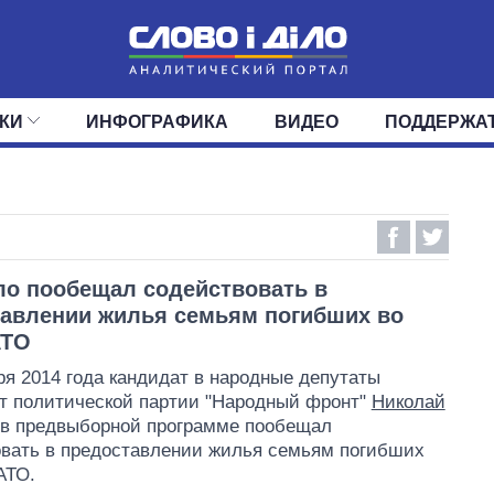
КИ
ИНФОГРАФИКА
ВИДЕО
ПОДДЕРЖА
ИС
ЛЕНТА
ВЕРХОВНАЯ РАДА
СОБЫТИЯ
СТАТЬИ
КАБИНЕТ МИНИСТРОВ
МНЕНИЯ
ОБЗОРЫ
ГЛАВЫ ОБЛАДМИНИ
ДАЙДЖЕСТЫ
ПОЛИТИКА
ДЕПУТАТЫ
ЭКОНОМИКА
КОМИТЕТЫ
ФРАКЦИИ
ОБЩЕСТВО
ОКРУГА
МИР
о пообещал содействовать в
авлении жилья семьям погибших во
АТО
ря 2014 года кандидат в народные депутаты
т политической партии "Народный фронт"
Николай
в предвыборной программе пообещал
вать в предоставлении жилья семьям погибших
АТО.