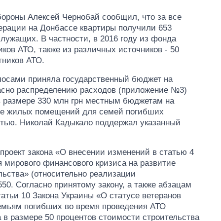
бороны Алексей Чернобай сообщил, что за все
ерации на Донбассе квартиры получили 653
лужащих. В частности, в 2016 году из фонда
ов АТО, также из различных источников - 50
тников АТО.
олосами приняла государственный бюджет на
асно распределению расходов (приложение №3)
 размере 330 млн грн местным бюджетам на
ие жилых помещений для семей погибших
остью. Николай Кадыкало поддержал указанный
 проект закона «О внесении изменений в статью 4
 мирового финансового кризиса на развитие
льства» (относительно реализации
0. Согласно принятому закону, а также абзацам
татьи 10 Закона Украины «О статусе ветеранов
емьям погибших во время проведения АТО
 в размере 50 процентов стоимости строительства
От 1 месяца – до 5