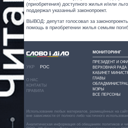
(приобретения) доступного жилья и/или льг
поддержал указанный законопроект.
ВЫВОД: депутат голосовал за законопроекты
помощь в приобретении жилья семьям поги
МОНИТОРИНГ
ПРЕЗИДЕНТ И ОФ
УКР
РОС
ВЕРХОВНАЯ РАДА
КАБИНЕТ МИНИСТ
ГЛАВЫ
О НАС
ОБЛАДМИНИСТРА
КОНТАКТЫ
МЭРЫ
ПРАВИЛА
ВСЕ ПЕРСОНЫ
Использование любых материалов, размещённых на сайте,
вне зависимости от полного либо частичного использова
Аналитическая информация об обещаниях политиков и чин