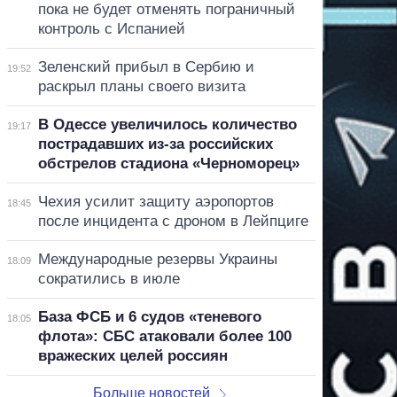
пока не будет отменять пограничный
контроль с Испанией
Зеленский прибыл в Сербию и
19:52
раскрыл планы своего визита
В Одессе увеличилось количество
19:17
пострадавших из-за российских
обстрелов стадиона «Черноморец»
Чехия усилит защиту аэропортов
18:45
после инцидента с дроном в Лейпциге
Международные резервы Украины
18:09
сократились в июле
База ФСБ и 6 судов «теневого
18:05
флота»: СБС атаковали более 100
вражеских целей россиян
Больше новостей