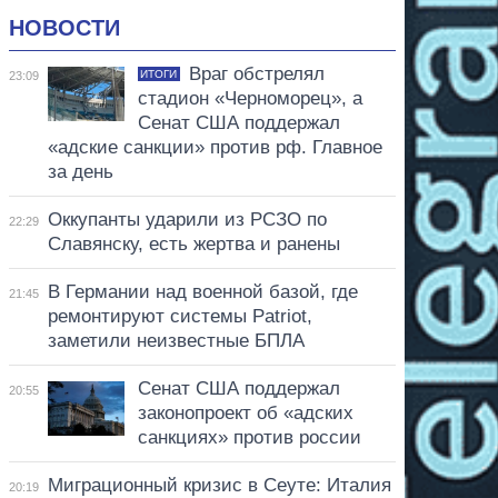
НОВОСТИ
Враг обстрелял
ИТОГИ
23:09
стадион «Черноморец», а
Сенат США поддержал
«адские санкции» против рф. Главное
за день
Оккупанты ударили из РСЗО по
22:29
Славянску, есть жертва и ранены
В Германии над военной базой, где
21:45
ремонтируют системы Patriot,
заметили неизвестные БПЛА
Сенат США поддержал
20:55
законопроект об «адских
санкциях» против россии
Миграционный кризис в Сеуте: Италия
20:19