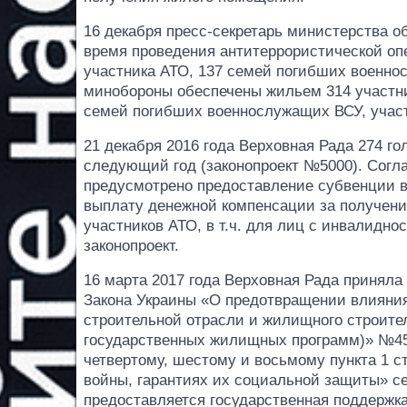
16 декабря пресс-секретарь министерства о
время проведения антитеррористической оп
участника АТО, 137 семей погибших военнос
минобороны обеспечены жильем 314 участник
семей погибших военнослужащих ВСУ, учас
21 декабря 2016 года Верховная Рада 274 г
следующий год (законопроект №5000). Согл
предусмотрено предоставление субвенции в
выплату денежной компенсации за получен
участников АТО, в т.ч. для лиц с инвалидн
законопроект.
16 марта 2017 года Верховная Рада приняла
Закона Украины «О предотвращении влияния
строительной отрасли и жилищного строите
государственных жилищных программ)» №455
четвертому, шестому и восьмому пункта 1 с
войны, гарантиях их социальной защиты» с
предоставляется государственная поддержка