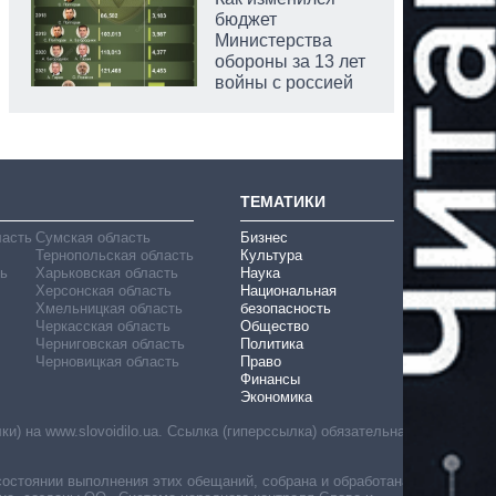
бюджет
Министерства
обороны за 13 лет
войны с россией
ТЕМАТИКИ
ласть
Сумская область
Бизнес
Тернопольская область
Культура
ь
Харьковская область
Наука
Херсонская область
Национальная
Хмельницкая область
безопасность
Черкасская область
Общество
Черниговская область
Политика
Черновицкая область
Право
Финансы
Экономика
) на www.slovoidilo.ua. Ссылка (гиперссылка) обязательна
состоянии выполнения этих обещаний, собрана и обработана