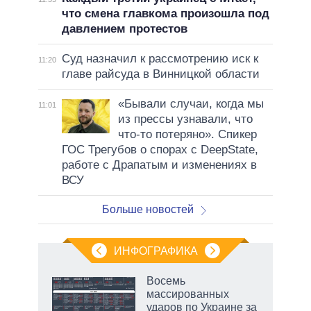
что смена главкома произошла под
давлением протестов
Суд назначил к рассмотрению иск к
11:20
главе райсуда в Винницкой области
«Бывали случаи, когда мы
11:01
из прессы узнавали, что
что-то потеряно». Спикер
ГОС Трегубов о спорах с DeepState,
работе с Драпатым и изменениях в
ВСУ
Больше новостей
ИНФОГРАФИКА
 5
Восемь
го
массированных
сть
ударов по Украине за