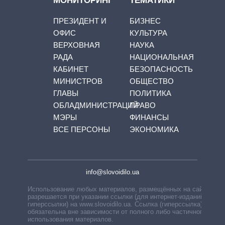
МОНИТОРИНГ
ТЕМАТИКИ
ПРЕЗИДЕНТ И
БИЗНЕС
ОФИС
КУЛЬТУРА
ВЕРХОВНАЯ
НАУКА
РАДА
НАЦИОНАЛЬНАЯ
КАБИНЕТ
БЕЗОПАСНОСТЬ
МИНИСТРОВ
ОБЩЕСТВО
ГЛАВЫ
ПОЛИТИКА
ОБЛАДМИНИСТРАЦИЙ
ПРАВО
МЭРЫ
ФИНАНСЫ
ВСЕ ПЕРСОНЫ
ЭКОНОМИКА
info@slovoidilo.ua
Использование любых материалов, размещённых на сайте,
разрешается при указании ссылки (для интернет-изданий —
гиперссылки) на www.slovoidilo.ua. Ссылка (гиперссылка)
обязательна вне зависимости от полного либо частичного
использования материалов.