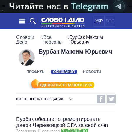
УКР
РОС
НОВОСТИ
Слово и
›
Все
›
Бурбак Максим
Дело
персоны
Юрьевич
ОБЕЩАНИЯ
ЛЕНТА
ПОЛИТИКА
Бурбак Максим Юрьевич
СОБЫТИЯ
ЭКОНОМИКА
ПОЛИТИКИ
СТАТЬИ
ОБЩЕСТВО
ПРОФИЛЬ
ОБЕЩАНИЯ
НОВОСТИ
ИНФОГРАФИКА
МНЕНИЯ
МИР
ВСЕ ПОЛИТИКИ
ОБЗОРЫ
ПРЕЗИДЕНТ И ОФИС
ПОДПИСАТЬСЯ НА ПОЛИТИКА
ВИДЕО
ДАЙДЖЕСТЫ
ВЕРХОВНАЯ РАДА
ВЫПОЛНЕННЫЕ ОБЕЩАНИЯ
ПОДДЕРЖАТЬ
КАБИНЕТ МИНИСТРОВ
ВЫПОЛНЕННЫЕ ОБЕЩАНИЯ
ГЛАВЫ ОБЛАДМИНИСТРАЦИЙ
СРАВНЕНИЕ ПОЛИТИКОВ
Бурбак обещает отремонтировать
МЭРЫ
НЕВЫПОЛНЕННЫЕ ОБЕЩАНИЯ
двери Черновицкой ОГА за свой счет
ВСЕ ПЕРСОНЫ
ОБЕЩАНИЯ В ПРОЦЕССЕ
Завершено 11 лет назад
ВЫПОЛНЕНО