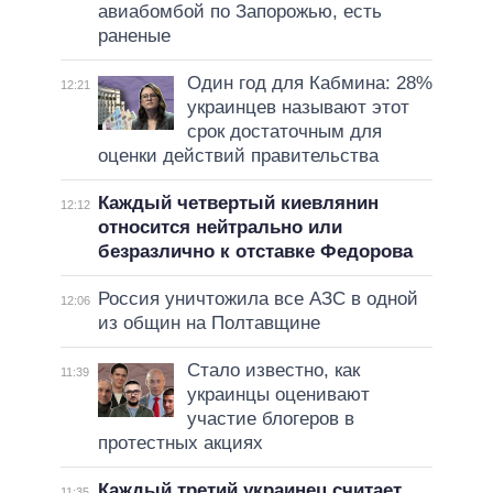
авиабомбой по Запорожью, есть
раненые
Один год для Кабмина: 28%
12:21
украинцев называют этот
срок достаточным для
оценки действий правительства
Каждый четвертый киевлянин
12:12
относится нейтрально или
безразлично к отставке Федорова
Россия уничтожила все АЗС в одной
12:06
из общин на Полтавщине
Стало известно, как
11:39
украинцы оценивают
участие блогеров в
протестных акциях
Каждый третий украинец считает,
11:35