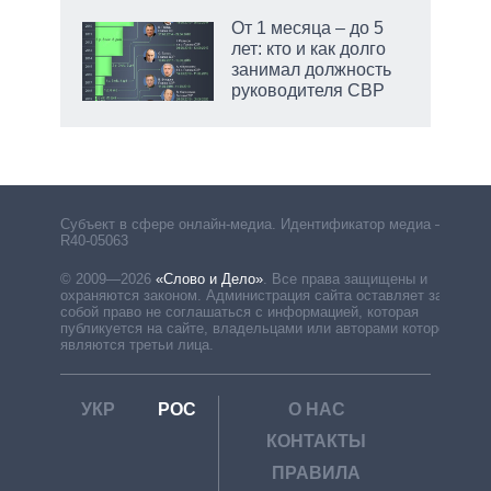
От 1 месяца – до 5
лет: кто и как долго
занимал должность
руководителя СВР
Субъект в сфере онлайн-медиа. Идентификатор медиа –
R40-05063
© 2009—2026
«Слово и Дело»
.
Все права защищены и
охраняются законом. Администрация сайта оставляет за
собой право не соглашаться с информацией, которая
публикуется на сайте, владельцами или авторами которой
являются третьи лица.
УКР
РОС
О НАС
КОНТАКТЫ
ПРАВИЛА