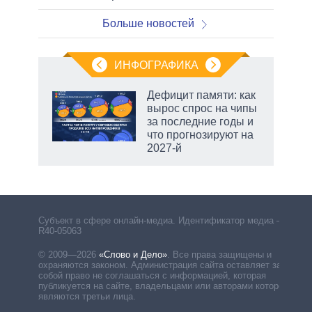
Больше новостей
ИНФОГРАФИКА
 5
Дефицит памяти: как
го
вырос спрос на чипы
сть
за последние годы и
ВР
что прогнозируют на
2027-й
рф
Субъект в сфере онлайн-медиа. Идентификатор медиа –
R40-05063
© 2009—2026
«Слово и Дело»
.
Все права защищены и
охраняются законом. Администрация сайта оставляет за
собой право не соглашаться с информацией, которая
публикуется на сайте, владельцами или авторами которой
являются третьи лица.